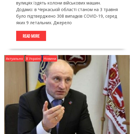
вулицях їздять колони військових машин.
Додамо: в Черкаській області станом на 3 травня
було підтверджено 308 випадків COVID-19, серед
яких 9 летальних. Джерело
READ MORE
Актуально
В Україні
Новини