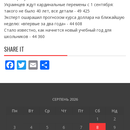
Украинцев ждут кардинальные перемены с 1 сентября:
такого не было 40 лет, все детали
- 49 425
Эксперт ошарашил прогнозом курса доллара на ближайшую
неделю: «впервые за два года»
- 44 608
Стало известно, как начнется новый учебный год для
школьников
- 44 360
SHARE IT
F
T
E
П
ac
w
m
о
e
itt
ai
ді
b
er
l
л
o
и
СЕРПЕНЬ 2026
o
т
Пн
Вт
Ср
Чт
Пт
Сб
Нд
k
и
1
2
ся
3
4
5
6
7
8
9