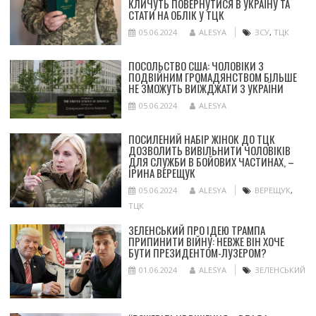
КЛИЧУТЬ ПОВЕРНУТИСЯ В УКРАЇНУ ТА
СТАТИ НА ОБЛІК У ТЦК
05.06.2024
ALESYA
ЗСУ
,
ТЦК
ПОСОЛЬСТВО США: ЧОЛОВІКИ З
ПОДВІЙНИМ ГРОМАДЯНСТВОМ БІЛЬШЕ
НЕ ЗМОЖУТЬ ВИЇЖДЖАТИ З УКРАЇНИ
05.06.2024
ALESYA
ПОСИЛЕНИЙ НАБІР ЖІНОК ДО ТЦК
ДОЗВОЛИТЬ ВИВІЛЬНИТИ ЧОЛОВІКІВ
ДЛЯ СЛУЖБИ В БОЙОВИХ ЧАСТИНАХ, –
ІРИНА ВЕРЕЩУК
05.06.2024
ALESYA
ВЕРЕЩУК
,
ТЦК
ЗЕЛЕНСЬКИЙ ПРО ІДЕЮ ТРАМПА
ПРИПИНИТИ ВІЙНУ: НЕВЖЕ ВІН ХОЧЕ
БУТИ ПРЕЗИДЕНТОМ-ЛУЗЕРОМ?
01.06.2024
ALESYA
ЗЕЛЕНСЬКИЙ