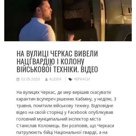
НА ВУЛИЦІ ЧЕРКАС ВИВЕЛИ
НАЦГВАРДІЮ І КОЛОНУ
ВІЙСЬКОВОЇ ТЕХНІКИ. ВІДЕО
03.05.2020
ALESYA
ЧЕРКАСИ
На вулицях Черкас, де мер вирішив скасувати
карантин всупереч рішенню Кабміну, у неділю, 3
травня, помітили військову техніку. Відповідне
відео на своїй сторінці у Facebook опублікував
головний муніципальний інспектор міста
Станіслав Коломієць. Він розповів, що Черкаси
патрулюють бійці Національної гвардії, а на