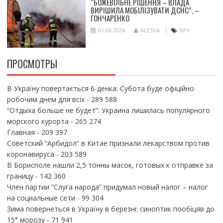
“БОЖЕВІЛЬНЕ РІШЕННЯ – ВЛАДА
ВИРІШИЛА МОБІЛІЗУВАТИ ДСНС”, –
ГОНЧАРЕНКО
01.06.2024
ALESYA
ВРУ
ПРОСМОТРЫ
В Україну повертається 6-денка: Субота буде офіційно
робочим днем для всіх
- 289 588
“Отдыха больше не будет”: Украина лишилась популярного
морского курорта
- 265 274
Главная
- 209 397
Советский “Арбидол” в Китае признали лекарством против
коронавируса
- 203 589
В Борисполе нашли 2,5 тонны масок, готовых к отправке за
границу
- 142 360
Член партии “Слуга народа” придумал новый налог – налог
на социальные сети
- 99 304
Зима повернеться в Україну в березні: синоптик пообіцяв до
15° морозу
- 71 941