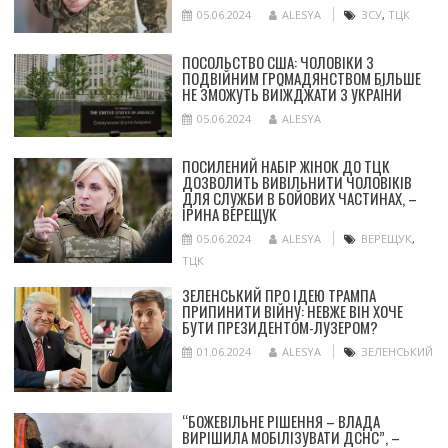
05.06.2024
ALESYA
ЗСУ
,
ТЦК
ПОСОЛЬСТВО США: ЧОЛОВІКИ З
ПОДВІЙНИМ ГРОМАДЯНСТВОМ БІЛЬШЕ
НЕ ЗМОЖУТЬ ВИЇЖДЖАТИ З УКРАЇНИ
05.06.2024
ALESYA
ПОСИЛЕНИЙ НАБІР ЖІНОК ДО ТЦК
ДОЗВОЛИТЬ ВИВІЛЬНИТИ ЧОЛОВІКІВ
ДЛЯ СЛУЖБИ В БОЙОВИХ ЧАСТИНАХ, –
ІРИНА ВЕРЕЩУК
05.06.2024
ALESYA
ВЕРЕЩУК
,
ТЦК
ЗЕЛЕНСЬКИЙ ПРО ІДЕЮ ТРАМПА
ПРИПИНИТИ ВІЙНУ: НЕВЖЕ ВІН ХОЧЕ
БУТИ ПРЕЗИДЕНТОМ-ЛУЗЕРОМ?
01.06.2024
ALESYA
ЗЕЛЕНСЬКИЙ
“БОЖЕВІЛЬНЕ РІШЕННЯ – ВЛАДА
ВИРІШИЛА МОБІЛІЗУВАТИ ДСНС”, –