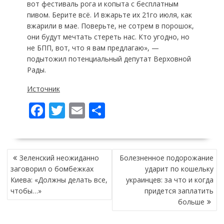
вот фестиваль рога и копыта с бесплатным
пивом. Берите всё. И вжарьте их 21го июля, как
вжарили в мае. Поверьте, не сотрем в порошок,
они будут мечтать стереть нас. Кто угодно, но
не БПП, вот, что я вам предлагаю», —
подытожил потенциальный депутат Верховной
Рады.
Источник
F
T
E
П
ac
w
m
о
e
itt
ai
ді
НАВІГАЦІЯ
b
er
l
л
Зеленский неожиданно
Болезненное подорожание
ЗАПИСІВ
o
и
заговорил о бомбежках
ударит по кошельку
Киева: «Должны делать все,
украинцев: за что и когда
o
т
чтобы…»
придется заплатить
k
и
больше
ся