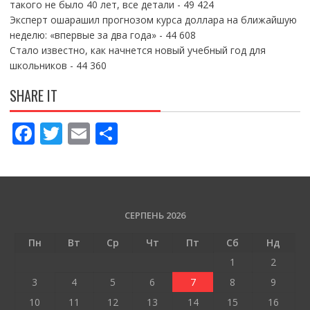
такого не было 40 лет, все детали
- 49 424
Эксперт ошарашил прогнозом курса доллара на ближайшую
неделю: «впервые за два года»
- 44 608
Стало известно, как начнется новый учебный год для
школьников
- 44 360
SHARE IT
F
T
E
П
ac
w
m
о
e
itt
ai
ді
b
er
l
л
o
и
СЕРПЕНЬ 2026
o
т
Пн
Вт
Ср
Чт
Пт
Сб
Нд
k
и
1
2
ся
3
4
5
6
7
8
9
10
11
12
13
14
15
16