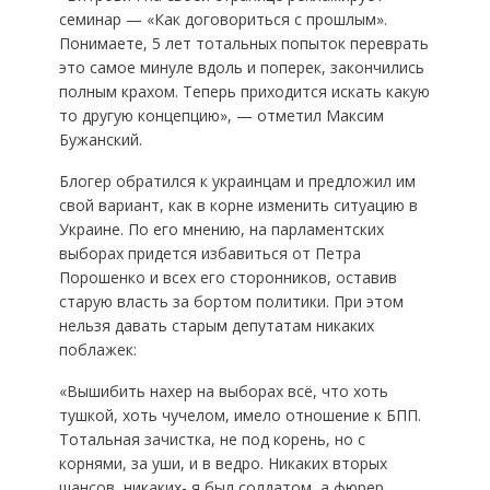
семинар — «Как договориться с прошлым».
Понимаете, 5 лет тотальных попыток переврать
это самое минуле вдоль и поперек, закончились
полным крахом. Теперь приходится искать какую
то другую концепцию», — отметил Максим
Бужанский.
Блогер обратился к украинцам и предложил им
свой вариант, как в корне изменить ситуацию в
Украине. По его мнению, на парламентских
выборах придется избавиться от Петра
Порошенко и всех его сторонников, оставив
старую власть за бортом политики. При этом
нельзя давать старым депутатам никаких
поблажек:
«Вышибить нахер на выборах всё, что хоть
тушкой, хоть чучелом, имело отношение к БПП.
Тотальная зачистка, не под корень, но с
корнями, за уши, и в ведро. Никаких вторых
шансов, никаких- я был солдатом, а фюрер