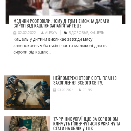
МЕДИКИ РОЗПОВІЛИ, ЧОМУ ДІТЯМ НЕ МОЖНА ДАВАТИ
СИРОП ВІД КАШЛЮ: ЗАПАМ’ЯТАЙТЕ ЦЕ
02.02.2022
ALESYA
ЗДОРОВЬЕ
,
КАШЕЛЬ
Кашель у дитини викликає завжди масу
занепокоєнь у батьків і часто малюкові дають
сиропи від кашлю...
НЕЙРОМЕРЕЖІ СТВОРЮЮТЬ ПЛАН ІЗ
ЗАХОПЛЕННЯ ВСЬОГО СВІТУ.
03.09.2024
CRISIS
17-РІЧНИХ УКРАЇНЦІВ ЗА КОРДОНОМ
КЛИЧУТЬ ПОВЕРНУТИСЯ В УКРАЇНУ ТА
СТАТИ НА ОБЛІК У ТЦК