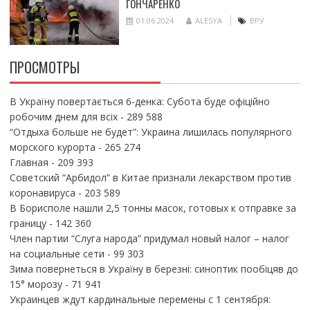
ГОНЧАРЕНКО
01.06.2024
ALESYA
ВРУ
ПРОСМОТРЫ
В Україну повертається 6-денка: Субота буде офіційно
робочим днем для всіх
- 289 588
“Отдыха больше не будет”: Украина лишилась популярного
морского курорта
- 265 274
Главная
- 209 393
Советский “Арбидол” в Китае признали лекарством против
коронавируса
- 203 589
В Борисполе нашли 2,5 тонны масок, готовых к отправке за
границу
- 142 360
Член партии “Слуга народа” придумал новый налог – налог
на социальные сети
- 99 303
Зима повернеться в Україну в березні: синоптик пообіцяв до
15° морозу
- 71 941
Украинцев ждут кардинальные перемены с 1 сентября: