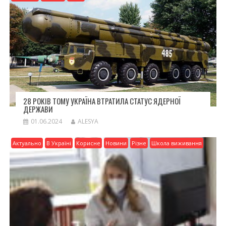
28 РОКІВ ТОМУ УКРАЇНА ВТРАТИЛА СТАТУС ЯДЕРНОЇ
ДЕРЖАВИ
01.06.2024
ALESYA
Актуально
В Україні
Корисне
Новини
Різне
Школа виживання