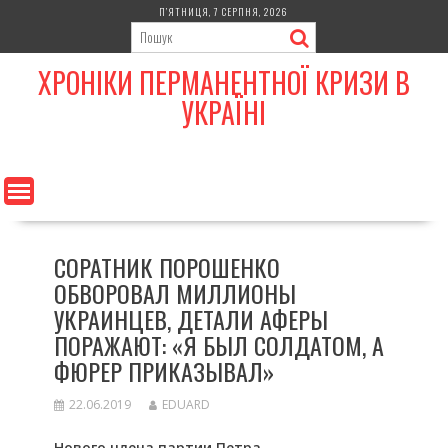
Skip
П’ЯТНИЦЯ, 7 СЕРПНЯ, 2026
to
content
ХРОНІКИ ПЕРМАНЕНТНОЇ КРИЗИ В
УКРАЇНІ
СОРАТНИК ПОРОШЕНКО
ОБВОРОВАЛ МИЛЛИОНЫ
УКРАИНЦЕВ, ДЕТАЛИ АФЕРЫ
ПОРАЖАЮТ: «Я БЫЛ СОЛДАТОМ, А
ФЮРЕР ПРИКАЗЫВАЛ»
22.06.2019
EDUARD
Нового члена партии Петра