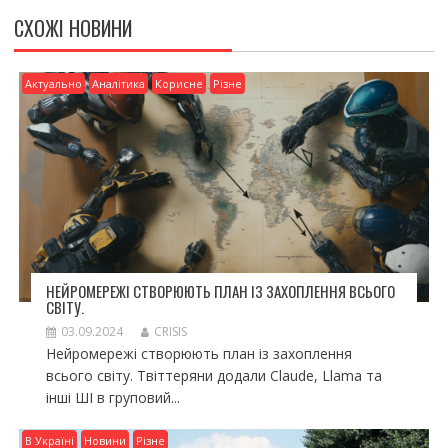
СХОЖІ НОВИНИ
Актуально
Аналітика
Корисне
Різне
НЕЙРОМЕРЕЖІ СТВОРЮЮТЬ ПЛАН ІЗ ЗАХОПЛЕННЯ ВСЬОГО
СВІТУ.
03.09.2024
CRISIS
Нейромережі створюють план із захоплення
всього світу. Твіттеряни додали Claude, Llama та
інші ШІ в груповий...
В Україні
Новини
Різне