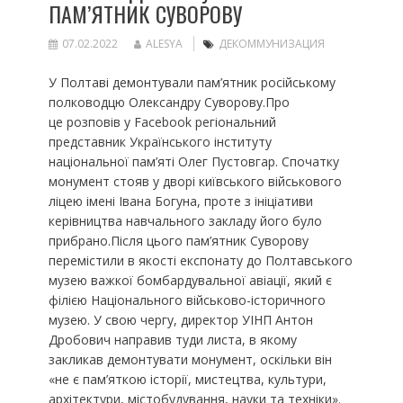
ПАМ’ЯТНИК СУВОРОВУ
07.02.2022
ALESYA
ДЕКОММУНИЗАЦИЯ
У Полтаві демонтували пам’ятник російському
полководцю Олександру Суворову.Про
це розповів у Facebook регіональний
представник Українського інституту
національної пам’яті Олег Пустовгар. Спочатку
монумент стояв у дворі київського військового
ліцею імені Івана Богуна, проте з ініціативи
керівництва навчального закладу його було
прибрано.Після цього пам’ятник Суворову
перемістили в якості експонату до Полтавського
музею важкої бомбардувальної авіації, який є
філією Національного військово-історичного
музею. У свою чергу, директор УІНП Антон
Дробович направив туди листа, в якому
закликав демонтувати монумент, оскільки він
«не є пам’яткою історії, мистецтва, культури,
архітектури, містобудування, науки та техніки».