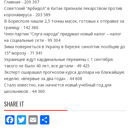
Главная
- 209 397
Советский “Арбидол” в Китае признали лекарством против
коронавируса
- 203 589
В Борисполе нашли 2,5 тонны масок, готовых к отправке за
границу
- 142 360
Член партии “Слуга народа” придумал новый налог – налог
на социальные сети
- 99 304
Зима повернеться в Україну в березні: синоптик пообіцяв до
15° морозу
- 71 941
Украинцев ждут кардинальные перемены с 1 сентября:
такого не было 40 лет, все детали
- 49 425
Эксперт ошарашил прогнозом курса доллара на ближайшую
неделю: «впервые за два года»
- 44 608
Стало известно, как начнется новый учебный год для
школьников
- 44 360
SHARE IT
F
T
E
П
ac
w
m
о