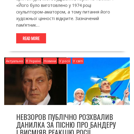
«Його було виготовлено у 1974 році
скульптором-аматором, а тому питання його
художньої цінності відкрите. Зазначений
пам’ятник…
READ MORE
Актуально
В Україні
Новини
У росії
У світі
НЕВЗОРОВ ПУБЛІЧНО РОЗХВАЛИВ
ДАНИЛКА ЗА ПІСНЮ ПРО БАНДЕРУ
І ВИСМІЯВ РЕАКЦІЮ РОСІЇ