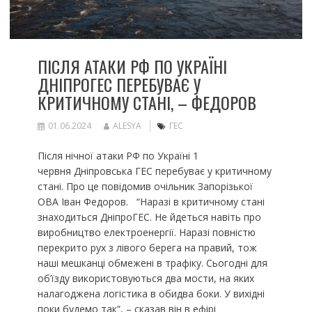
ПІСЛЯ АТАКИ РФ ПО УКРАЇНІ
ДНІПРОГЕС ПЕРЕБУВАЄ У
КРИТИЧНОМУ СТАНІ, – ФЕДОРОВ
01.06.2024
ALESYA
ГЕС
Після нічної атаки РФ по Україні 1
червня Дніпровська ГЕС перебуває у критичному
стані. Про це повідомив очільник Запорізької
ОВА Іван Федоров. “Наразі в критичному стані
знаходиться ДніпроГЕС. Не йдеться навіть про
виробництво електроенергії. Наразі повністю
перекрито рух з лівого берега на правий, тож
наші мешканці обмежені в трафіку. Сьогодні для
об’їзду використовуються два мости, на яких
налагоджена логістика в обидва боки. У вихідні
поки будемо так”, – сказав він в ефірі