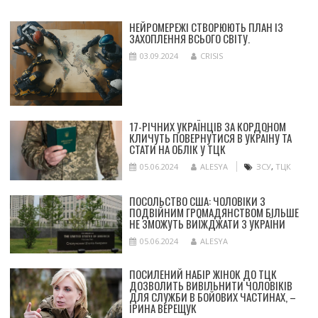
НЕЙРОМЕРЕЖІ СТВОРЮЮТЬ ПЛАН ІЗ
ЗАХОПЛЕННЯ ВСЬОГО СВІТУ.
03.09.2024
CRISIS
17-РІЧНИХ УКРАЇНЦІВ ЗА КОРДОНОМ
КЛИЧУТЬ ПОВЕРНУТИСЯ В УКРАЇНУ ТА
СТАТИ НА ОБЛІК У ТЦК
05.06.2024
ALESYA
ЗСУ
,
ТЦК
ПОСОЛЬСТВО США: ЧОЛОВІКИ З
ПОДВІЙНИМ ГРОМАДЯНСТВОМ БІЛЬШЕ
НЕ ЗМОЖУТЬ ВИЇЖДЖАТИ З УКРАЇНИ
05.06.2024
ALESYA
ПОСИЛЕНИЙ НАБІР ЖІНОК ДО ТЦК
ДОЗВОЛИТЬ ВИВІЛЬНИТИ ЧОЛОВІКІВ
ДЛЯ СЛУЖБИ В БОЙОВИХ ЧАСТИНАХ, –
ІРИНА ВЕРЕЩУК