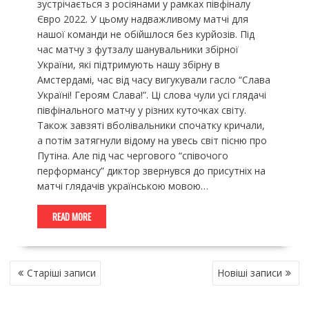
зустрічається з росіянами у рамках півфіналу
Євро 2022. У цьому надважливому матчі для
нашої команди не обійшлося без курйозів. Під
час матчу з футзалу шанувальники збірної
України, які підтримують нашу збірну в
Амстердамі, час від часу вигукували гасло “Слава
Україні! Героям Слава!”. Ці слова чули усі глядачі
півфінального матчу у різних куточках світу.
Також завзяті вболівальники спочатку кричали,
а потім затягнули відому на увесь світ пісню про
Путіна. Але під час чергового “співочого
перформансу” диктор звернувся до присутніх на
матчі глядачів українською мовою…
READ MORE
НАВІГАЦІЯ
Старіші записи
Новіші записи
ЗА
ЗАПИСАМИ