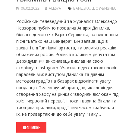
06.02.2022
ALESYA
БАНДЕРА
,
ШОУ-БИЗНЕС
Російський телеведучий та журналіст Олександр
Невзоров публічно похвалив Андрія Данилка,
більш відомого як Вєрка Сердючка, за виконання
пісні “Батько наш Бандера”. Він заявив, що в
захваті від “витівки” артиста, та висміяв реакцію
ображених росіян. Ролик з колишнім депутатом
Держдуми РФ виконавець виклав на свою
сторінку в Instagram. Учасник відео також провів
паралель між виступом Данилка та давнім
методом крадіїв на базарах відволікати увагу
продавців. Телеведучий пригадав, як злодії для
створення хаосу на ринках “вводили віслюкам під
хвіст червоний перець”. І поки тварина бігала та
трощила прилавки, крадії тим часом грабували
їх, не привертаючи до себе увагу. “Таку…
READ MORE