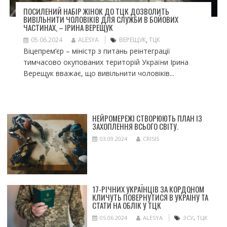
ПОСИЛЕНИЙ НАБІР ЖІНОК ДО ТЦК ДОЗВОЛИТЬ
ВИВІЛЬНИТИ ЧОЛОВІКІВ ДЛЯ СЛУЖБИ В БОЙОВИХ
ЧАСТИНАХ, – ІРИНА ВЕРЕЩУК
05.06.2024
ALESYA
ВЕРЕЩУК
,
ТЦК
Віцепрем’єр – міністр з питань реінтеграції
тимчасово окупованих територій України Ірина
Верещук вважає, що вивільнити чоловіків...
НЕЙРОМЕРЕЖІ СТВОРЮЮТЬ ПЛАН ІЗ
ЗАХОПЛЕННЯ ВСЬОГО СВІТУ.
03.09.2024
CRISIS
17-РІЧНИХ УКРАЇНЦІВ ЗА КОРДОНОМ
КЛИЧУТЬ ПОВЕРНУТИСЯ В УКРАЇНУ ТА
СТАТИ НА ОБЛІК У ТЦК
05.06.2024
ALESYA
ЗСУ
,
ТЦК