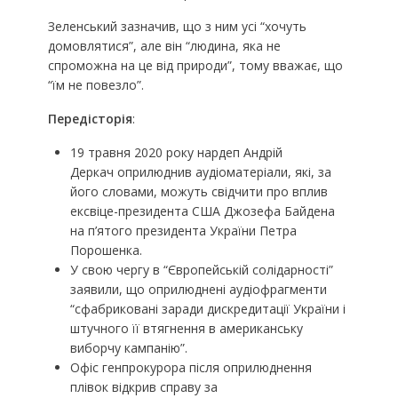
Зеленський зазначив, що з ним усі “хочуть
домовлятися”, але він “людина, яка не
спроможна на це від природи”, тому вважає, що
“їм не повезло”.
Передісторія
:
19 травня 2020 року нардеп Андрій
Деркач оприлюднив аудіоматеріали, які, за
його словами, можуть свідчити про вплив
ексвіце-президента США Джозефа Байдена
на п’ятого президента України Петра
Порошенка.
У свою чергу в “Європейській солідарності”
заявили, що оприлюднені аудіофрагменти
“сфабриковані заради дискредитації України і
штучного її втягнення в американську
виборчу кампанію”.
Офіс генпрокурора після оприлюднення
плівок відкрив справу за