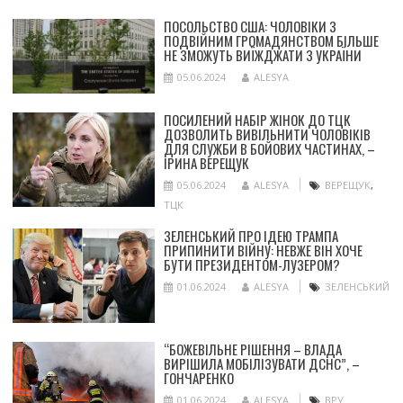
ПОСОЛЬСТВО США: ЧОЛОВІКИ З
ПОДВІЙНИМ ГРОМАДЯНСТВОМ БІЛЬШЕ
НЕ ЗМОЖУТЬ ВИЇЖДЖАТИ З УКРАЇНИ
05.06.2024
ALESYA
ПОСИЛЕНИЙ НАБІР ЖІНОК ДО ТЦК
ДОЗВОЛИТЬ ВИВІЛЬНИТИ ЧОЛОВІКІВ
ДЛЯ СЛУЖБИ В БОЙОВИХ ЧАСТИНАХ, –
ІРИНА ВЕРЕЩУК
05.06.2024
ALESYA
ВЕРЕЩУК
,
ТЦК
ЗЕЛЕНСЬКИЙ ПРО ІДЕЮ ТРАМПА
ПРИПИНИТИ ВІЙНУ: НЕВЖЕ ВІН ХОЧЕ
БУТИ ПРЕЗИДЕНТОМ-ЛУЗЕРОМ?
01.06.2024
ALESYA
ЗЕЛЕНСЬКИЙ
“БОЖЕВІЛЬНЕ РІШЕННЯ – ВЛАДА
ВИРІШИЛА МОБІЛІЗУВАТИ ДСНС”, –
ГОНЧАРЕНКО
01.06.2024
ALESYA
ВРУ