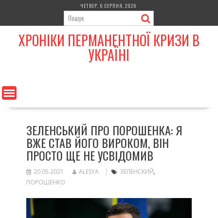
Skip
ЧЕТВЕР, 6 СЕРПНЯ, 2026
to
content
ХРОНІКИ ПЕРМАНЕНТНОЇ КРИЗИ В
УКРАЇНІ
ЗЕЛЕНСЬКИЙ ПРО ПОРОШЕНКА: Я
ВЖЕ СТАВ ЙОГО ВИРОКОМ, ВІН
ПРОСТО ЩЕ НЕ УСВІДОМИВ
20.05.2021
ALESYA
ЗЕЛЕНСКИЙ
,
ПОРОШЕНКО