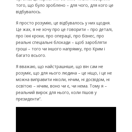
того, що було зроблено – для чого, для кого це
відбувалось.
Я просто розумію, це відбувалось у них щодня.
Це жах, я не хочу про це говорити – про деталі,
про їхні кроки, про операції, про бізнес, про
реальні спеціальні блокади – щоб заробляти
гроші – того чи іншого напрямку, про Крим і
багато всього.
Я вважаю, що найстрашніше, що він сам не
розуміє, що для нього людина – це ніщо, і це не
можна виправити ніколи, нічим, ні досвідом, ні
освітою – нічим, воно чи є, чи нема. Тому я –
реальний вирок для нього, коли пішов у
президенти”.