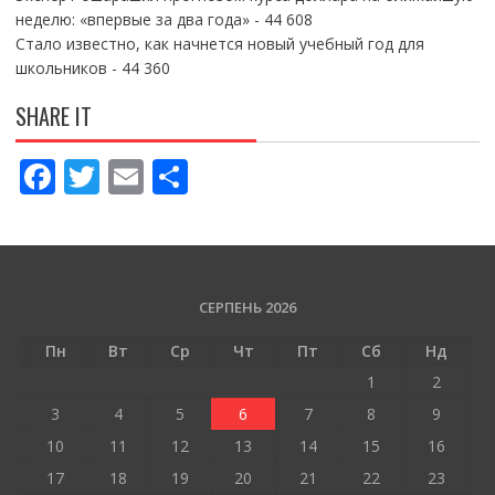
неделю: «впервые за два года»
- 44 608
Стало известно, как начнется новый учебный год для
школьников
- 44 360
SHARE IT
F
T
E
П
ac
w
m
о
e
itt
ai
ді
b
er
l
л
o
и
СЕРПЕНЬ 2026
o
т
Пн
Вт
Ср
Чт
Пт
Сб
Нд
k
и
1
2
ся
3
4
5
6
7
8
9
10
11
12
13
14
15
16
17
18
19
20
21
22
23