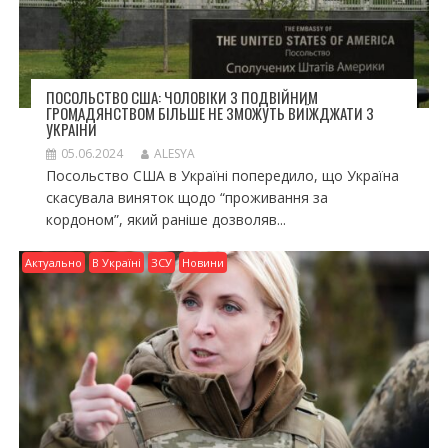
ПОСОЛЬСТВО США: ЧОЛОВІКИ З ПОДВІЙНИМ
ГРОМАДЯНСТВОМ БІЛЬШЕ НЕ ЗМОЖУТЬ ВИЇЖДЖАТИ З
УКРАЇНИ
05.06.2024
ALESYA
Посольство США в Україні попередило, що Україна
скасувала виняток щодо “проживання за
кордоном”, який раніше дозволяв...
Актуально
В Україні
ЗСУ
Новини