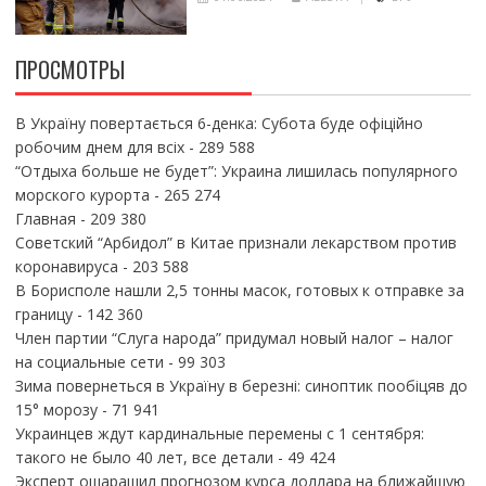
ПРОСМОТРЫ
В Україну повертається 6-денка: Субота буде офіційно
робочим днем для всіх
- 289 588
“Отдыха больше не будет”: Украина лишилась популярного
морского курорта
- 265 274
Главная
- 209 380
Советский “Арбидол” в Китае признали лекарством против
коронавируса
- 203 588
В Борисполе нашли 2,5 тонны масок, готовых к отправке за
границу
- 142 360
Член партии “Слуга народа” придумал новый налог – налог
на социальные сети
- 99 303
Зима повернеться в Україну в березні: синоптик пообіцяв до
15° морозу
- 71 941
Украинцев ждут кардинальные перемены с 1 сентября:
такого не было 40 лет, все детали
- 49 424
Эксперт ошарашил прогнозом курса доллара на ближайшую