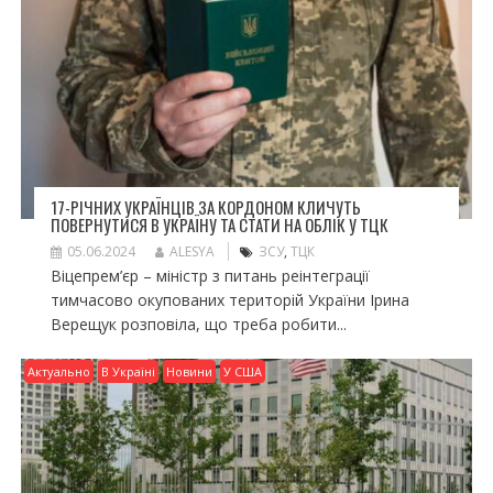
17-РІЧНИХ УКРАЇНЦІВ ЗА КОРДОНОМ КЛИЧУТЬ
ПОВЕРНУТИСЯ В УКРАЇНУ ТА СТАТИ НА ОБЛІК У ТЦК
05.06.2024
ALESYA
ЗСУ
,
ТЦК
Віцепрем’єр – міністр з питань реінтеграції
тимчасово окупованих територій України Ірина
Верещук розповіла, що треба робити...
Актуально
В Україні
Новини
У США