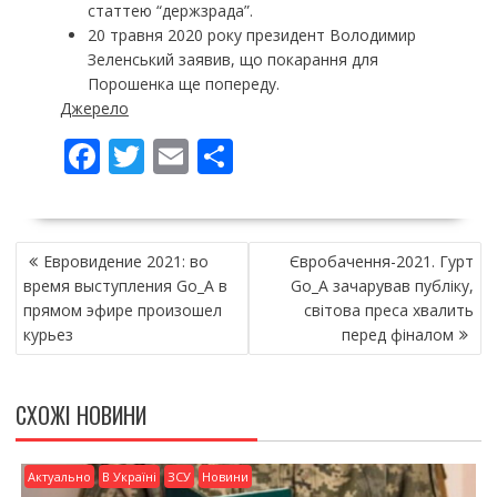
статтею “держзрада”.
20 травня 2020 року президент Володимир
Зеленський заявив, що покарання для
Порошенка ще попереду.
Джерело
F
T
E
П
ac
w
m
о
e
itt
ai
ді
НАВІГАЦІЯ
b
er
l
л
Евровидение 2021: во
Євробачення-2021. Гурт
ЗАПИСІВ
o
и
время выступления Go_A в
Go_A зачарував публіку,
прямом эфире произошел
світова преса хвалить
o
т
курьез
перед фіналом
k
и
ся
СХОЖІ НОВИНИ
Актуально
В Україні
ЗСУ
Новини