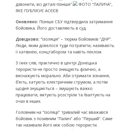
дзвонити, всі деталі пізніше”.
ФОТО “ПАЛИЧА”,
ЯКЕ ПУБЛІКУЄ АСЄЄВ
Оновлено:
Пізніше СБУ підтвердила затримання
бойовика. Його доставляють в суд.
Довідково:
“Ізоляція” – тюрма бойовиків “ДНР”.
Люди, яким довелося туди потрапити, називають
її катівнею, концтабором та навіть пеклом.
З їхніх слів, практично в центрі Донецька
терористи не просто знищують фізично, а
виснажують морально. Аби отримати зізнання,
б’ють, катують електричним струмом, а потім
щодня знущаються – змушують важко
працювати, імітують розстріли та ґвалтують на
очах в інших.
Головним на “Ізоляції” тривалий час вважався
бойовик з позивним “Палич” або “Перший”. Саме
так називали його між собою терористи.