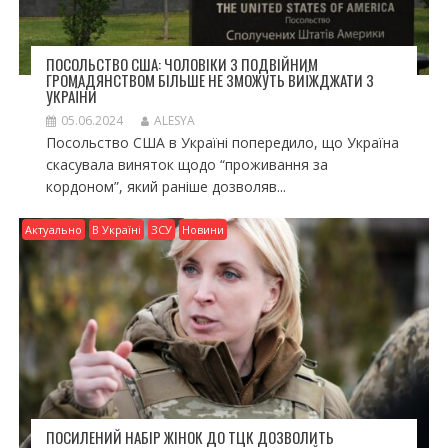
ПОСОЛЬСТВО США: ЧОЛОВІКИ З ПОДВІЙНИМ
ГРОМАДЯНСТВОМ БІЛЬШЕ НЕ ЗМОЖУТЬ ВИЇЖДЖАТИ З
УКРАЇНИ
05.06.2024
ALESYA
Посольство США в Україні попередило, що Україна
скасувала виняток щодо “проживання за
кордоном”, який раніше дозволяв...
Актуально
В Україні
ЗСУ
Новини
ПОСИЛЕНИЙ НАБІР ЖІНОК ДО ТЦК ДОЗВОЛИТЬ