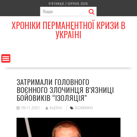
Skip
П’ЯТНИЦЯ, 7 СЕРПНЯ, 2026
to
content
ХРОНІКИ ПЕРМАНЕНТНОЇ КРИЗИ В
УКРАЇНІ
ЗАТРИМАЛИ ГОЛОВНОГО
ВОЄННОГО ЗЛОЧИНЦЯ В’ЯЗНИЦІ
БОЙОВИКІВ “ІЗОЛЯЦІЯ”
09.11.2021
ALESYA
БОЕВИКИ