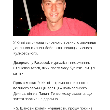
У Києві затримали головного воєнного злочинця
донецької в’язниці бойовиків “Ізоляція” Дениса
Куліковського.
Джерело:
у Facebook
журналіст і письменник
Станіслав Асєєв, який свого часу був в’язнем цієї
катівні
Пряма мова
: “У Києві затримано головного
воєнного злочинця Ізоляції – Куліковського
Дениса, він же Палич. Тепер можу сказати, що
життя прожив не даремно.
P.S. Шановні колеги-журналісти, прошу поки не