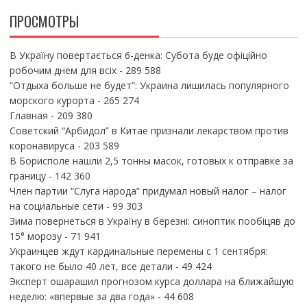
ПРОСМОТРЫ
В Україну повертається 6-денка: Субота буде офіційно
робочим днем для всіх
- 289 588
“Отдыха больше не будет”: Украина лишилась популярного
морского курорта
- 265 274
Главная
- 209 380
Советский “Арбидол” в Китае признали лекарством против
коронавируса
- 203 589
В Борисполе нашли 2,5 тонны масок, готовых к отправке за
границу
- 142 360
Член партии “Слуга народа” придумал новый налог – налог
на социальные сети
- 99 303
Зима повернеться в Україну в березні: синоптик пообіцяв до
15° морозу
- 71 941
Украинцев ждут кардинальные перемены с 1 сентября:
такого не было 40 лет, все детали
- 49 424
Эксперт ошарашил прогнозом курса доллара на ближайшую
неделю: «впервые за два года»
- 44 608