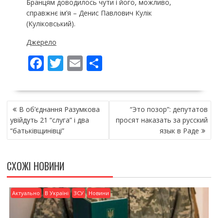
Бранцям доводилось чути і його, можливо,
справжнє ім’я – Денис Павлович Кулік
(Куліковський).
Джерело
F
T
E
П
ac
w
m
о
e
itt
ai
ді
НАВІГАЦІЯ
b
er
l
л
В об’єднання Разумкова
“Это позор”: депутатов
ЗАПИСІВ
o
и
увійдуть 21 “слуга” і два
просят наказать за русский
“батьківщинівці”
язык в Раде
o
т
k
и
СХОЖІ НОВИНИ
ся
Актуально
В Україні
ЗСУ
Новини