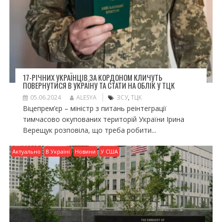
17-РІЧНИХ УКРАЇНЦІВ ЗА КОРДОНОМ КЛИЧУТЬ
ПОВЕРНУТИСЯ В УКРАЇНУ ТА СТАТИ НА ОБЛІК У ТЦК
05.06.2024
ALESYA
ЗСУ
,
ТЦК
Віцепрем’єр – міністр з питань реінтеграції
тимчасово окупованих територій України Ірина
Верещук розповіла, що треба робити...
Актуально
В Україні
Новини
У США