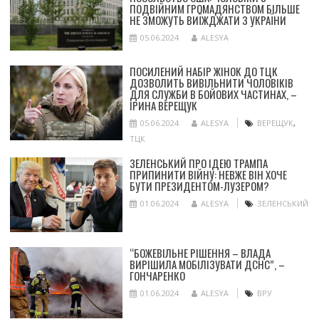
ПОДВІЙНИМ ГРОМАДЯНСТВОМ БІЛЬШЕ
НЕ ЗМОЖУТЬ ВИЇЖДЖАТИ З УКРАЇНИ
05.06.2024
ALESYA
ПОСИЛЕНИЙ НАБІР ЖІНОК ДО ТЦК
ДОЗВОЛИТЬ ВИВІЛЬНИТИ ЧОЛОВІКІВ
ДЛЯ СЛУЖБИ В БОЙОВИХ ЧАСТИНАХ, –
ІРИНА ВЕРЕЩУК
05.06.2024
ALESYA
ВЕРЕЩУК
,
ТЦК
ЗЕЛЕНСЬКИЙ ПРО ІДЕЮ ТРАМПА
ПРИПИНИТИ ВІЙНУ: НЕВЖЕ ВІН ХОЧЕ
БУТИ ПРЕЗИДЕНТОМ-ЛУЗЕРОМ?
01.06.2024
ALESYA
ЗЕЛЕНСЬКИЙ
“БОЖЕВІЛЬНЕ РІШЕННЯ – ВЛАДА
ВИРІШИЛА МОБІЛІЗУВАТИ ДСНС”, –
ГОНЧАРЕНКО
01.06.2024
ALESYA
ВРУ