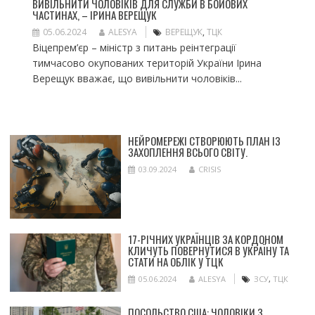
ВИВІЛЬНИТИ ЧОЛОВІКІВ ДЛЯ СЛУЖБИ В БОЙОВИХ
ЧАСТИНАХ, – ІРИНА ВЕРЕЩУК
05.06.2024
ALESYA
ВЕРЕЩУК
,
ТЦК
Віцепрем’єр – міністр з питань реінтеграції
тимчасово окупованих територій України Ірина
Верещук вважає, що вивільнити чоловіків...
НЕЙРОМЕРЕЖІ СТВОРЮЮТЬ ПЛАН ІЗ
ЗАХОПЛЕННЯ ВСЬОГО СВІТУ.
03.09.2024
CRISIS
17-РІЧНИХ УКРАЇНЦІВ ЗА КОРДОНОМ
КЛИЧУТЬ ПОВЕРНУТИСЯ В УКРАЇНУ ТА
СТАТИ НА ОБЛІК У ТЦК
05.06.2024
ALESYA
ЗСУ
,
ТЦК
ПОСОЛЬСТВО США: ЧОЛОВІКИ З