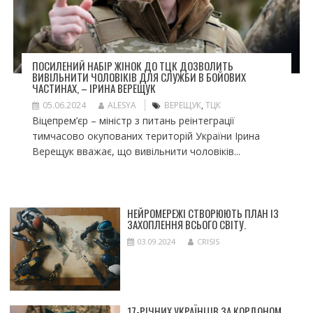
ПОСИЛЕНИЙ НАБІР ЖІНОК ДО ТЦК ДОЗВОЛИТЬ
ВИВІЛЬНИТИ ЧОЛОВІКІВ ДЛЯ СЛУЖБИ В БОЙОВИХ
ЧАСТИНАХ, – ІРИНА ВЕРЕЩУК
05.06.2024
ALESYA
ВЕРЕЩУК
,
ТЦК
Віцепрем’єр – міністр з питань реінтеграції
тимчасово окупованих територій України Ірина
Верещук вважає, що вивільнити чоловіків...
НЕЙРОМЕРЕЖІ СТВОРЮЮТЬ ПЛАН ІЗ
ЗАХОПЛЕННЯ ВСЬОГО СВІТУ.
03.09.2024
CRISIS
17-РІЧНИХ УКРАЇНЦІВ ЗА КОРДОНОМ