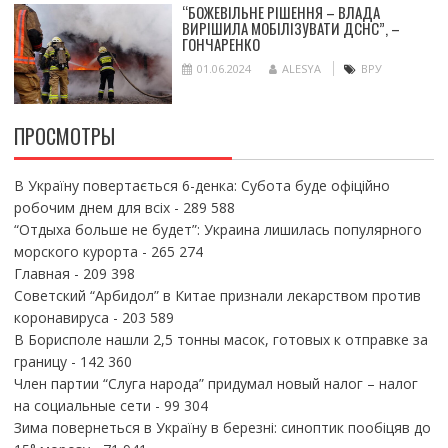
“БОЖЕВІЛЬНЕ РІШЕННЯ – ВЛАДА
ВИРІШИЛА МОБІЛІЗУВАТИ ДСНС”, –
ГОНЧАРЕНКО
01.06.2024
ALESYA
ВРУ
ПРОСМОТРЫ
В Україну повертається 6-денка: Субота буде офіційно
робочим днем для всіх
- 289 588
“Отдыха больше не будет”: Украина лишилась популярного
морского курорта
- 265 274
Главная
- 209 398
Советский “Арбидол” в Китае признали лекарством против
коронавируса
- 203 589
В Борисполе нашли 2,5 тонны масок, готовых к отправке за
границу
- 142 360
Член партии “Слуга народа” придумал новый налог – налог
на социальные сети
- 99 304
Зима повернеться в Україну в березні: синоптик пообіцяв до