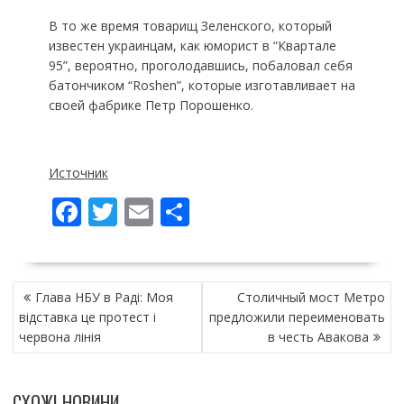
В то же время товарищ Зеленского, который
известен украинцам, как юморист в “Квартале
95”, вероятно, проголодавшись, побаловал себя
батончиком “Roshen”, которые изготавливает на
своей фабрике Петр Порошенко.
Источник
F
T
E
П
ac
w
m
о
e
itt
ai
ді
НАВІГАЦІЯ
b
er
l
л
Глава НБУ в Раді: Моя
Столичный мост Метро
ЗАПИСІВ
o
и
відставка це протест і
предложили переименовать
червона лінія
в честь Авакова
o
т
k
и
СХОЖІ НОВИНИ