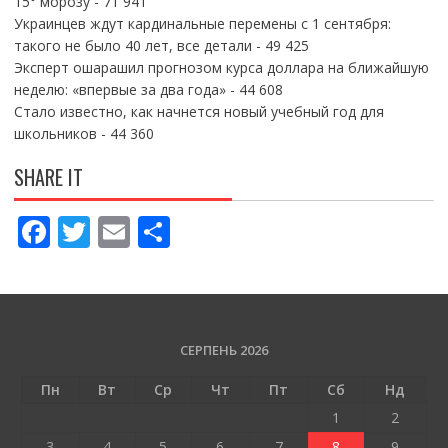
15° морозу
- 71 941
Украинцев ждут кардинальные перемены с 1 сентября:
такого не было 40 лет, все детали
- 49 425
Эксперт ошарашил прогнозом курса доллара на ближайшую
неделю: «впервые за два года»
- 44 608
Стало известно, как начнется новый учебный год для
школьников
- 44 360
SHARE IT
F
T
E
П
ac
w
m
о
e
itt
ai
ді
b
er
l
л
o
и
СЕРПЕНЬ 2026
o
т
Пн
Вт
Ср
Чт
Пт
Сб
Нд
k
и
1
2
3
4
5
6
7
8
9