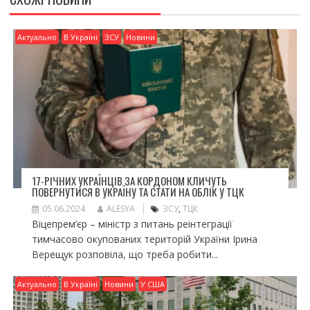
ся
Актуально
В Україні
ЗСУ
Новини
17-РІЧНИХ УКРАЇНЦІВ ЗА КОРДОНОМ КЛИЧУТЬ
ПОВЕРНУТИСЯ В УКРАЇНУ ТА СТАТИ НА ОБЛІК У ТЦК
05.06.2024
ALESYA
ЗСУ
,
ТЦК
Віцепрем’єр – міністр з питань реінтеграції
тимчасово окупованих територій України Ірина
Верещук розповіла, що треба робити...
Актуально
В Україні
Новини
У США