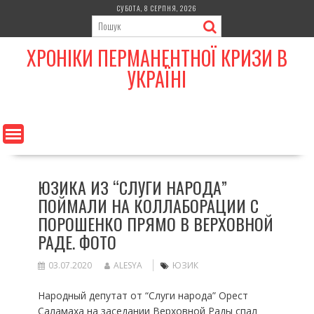
Skip
СУБОТА, 8 СЕРПНЯ, 2026
to
content
ХРОНІКИ ПЕРМАНЕНТНОЇ КРИЗИ В
УКРАЇНІ
ЮЗИКА ИЗ “СЛУГИ НАРОДА”
ПОЙМАЛИ НА КОЛЛАБОРАЦИИ С
ПОРОШЕНКО ПРЯМО В ВЕРХОВНОЙ
РАДЕ. ФОТО
03.07.2020
ALESYA
ЮЗИК
Народный депутат от “Слуги народа” Орест
Саламаха на заседании Верховной Рады спал