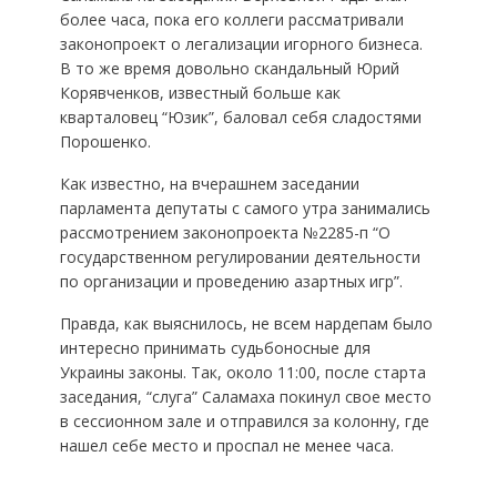
более часа, пока его коллеги рассматривали
законопроект о легализации игорного бизнеса.
В то же время довольно скандальный Юрий
Корявченков, известный больше как
кварталовец “Юзик”, баловал себя сладостями
Порошенко.
Как известно, на вчерашнем заседании
парламента депутаты с самого утра занимались
рассмотрением законопроекта №2285-п “О
государственном регулировании деятельности
по организации и проведению азартных игр”.
Правда, как выяснилось, не всем нардепам было
интересно принимать судьбоносные для
Украины законы. Так, около 11:00, после старта
заседания, “слуга” Саламаха покинул свое место
в сессионном зале и отправился за колонну, где
нашел себе место и проспал не менее часа.