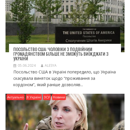
ПОСОЛЬСТВО США: ЧОЛОВІКИ З ПОДВІЙНИМ
ГРОМАДЯНСТВОМ БІЛЬШЕ НЕ ЗМОЖУТЬ ВИЇЖДЖАТИ З
УКРАЇНИ
05.06.2024
ALESYA
Посольство США в Україні попередило, що Україна
скасувала виняток щодо “проживання за
кордоном”, який раніше дозволяв...
Актуально
В Україні
ЗСУ
Новини