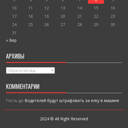
ся
10
11
12
13
14
15
16
17
18
19
20
21
22
23
24
25
26
27
28
29
30
31
« Вер
АРХИВЫ
Архивы
КОММЕНТАРИИ
Гость
до
Водителей будут штрафовать за елку в машине
2024 © All Right Reserved