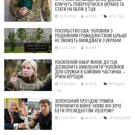
КЛИЧУТЬ ПОВЕРНУТИСЯ В УКРАЇНУ ТА
СТАТИ НА ОБЛІК У ТЦК
05.06.2024
ALESYA
ЗСУ
,
ТЦК
ПОСОЛЬСТВО США: ЧОЛОВІКИ З
ПОДВІЙНИМ ГРОМАДЯНСТВОМ БІЛЬШЕ
НЕ ЗМОЖУТЬ ВИЇЖДЖАТИ З УКРАЇНИ
05.06.2024
ALESYA
ПОСИЛЕНИЙ НАБІР ЖІНОК ДО ТЦК
ДОЗВОЛИТЬ ВИВІЛЬНИТИ ЧОЛОВІКІВ
ДЛЯ СЛУЖБИ В БОЙОВИХ ЧАСТИНАХ, –
ІРИНА ВЕРЕЩУК
05.06.2024
ALESYA
ВЕРЕЩУК
,
ТЦК
ЗЕЛЕНСЬКИЙ ПРО ІДЕЮ ТРАМПА
ПРИПИНИТИ ВІЙНУ: НЕВЖЕ ВІН ХОЧЕ
БУТИ ПРЕЗИДЕНТОМ-ЛУЗЕРОМ?
01.06.2024
ALESYA
ЗЕЛЕНСЬКИЙ