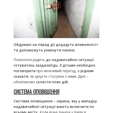
Обдумані на перед дії додадуть впевненості
та допоможуть уникнути паніки.
Психологи радять
до надзвичайної ситуації
готуватись заздалегідь.
З дітьми необхідно
поговорити
про можливий переїзд, а
рідним
сказати
, як цінуєте стосунки з ними. Далі –
обов’язково
скласти план дій.
СИСТЕМА ОПОВІЩЕННЯ
Система оповіщення – сирена, яку у випадку
надзвичайної ситуації мають включити по
всьому місту.
Коли вона лунала у Києві в