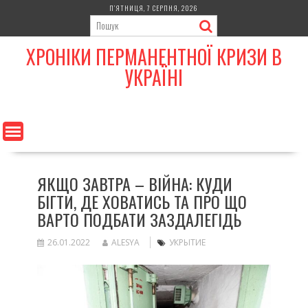
Skip
П’ЯТНИЦЯ, 7 СЕРПНЯ, 2026
to
content
ХРОНІКИ ПЕРМАНЕНТНОЇ КРИЗИ В
УКРАЇНІ
ЯКЩО ЗАВТРА – ВІЙНА: КУДИ
БІГТИ, ДЕ ХОВАТИСЬ ТА ПРО ЩО
ВАРТО ПОДБАТИ ЗАЗДАЛЕГІДЬ
26.01.2022
ALESYA
УКРЫТИЕ