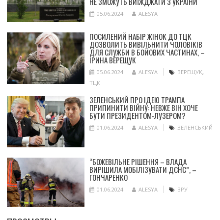
НЕ ЗМОЖУТЬ ВИЇЖДЖАТИ З УКРАЇНИ
05.06.2024
ALESYA
ПОСИЛЕНИЙ НАБІР ЖІНОК ДО ТЦК
ДОЗВОЛИТЬ ВИВІЛЬНИТИ ЧОЛОВІКІВ
ДЛЯ СЛУЖБИ В БОЙОВИХ ЧАСТИНАХ, –
ІРИНА ВЕРЕЩУК
05.06.2024
ALESYA
ВЕРЕЩУК
,
ТЦК
ЗЕЛЕНСЬКИЙ ПРО ІДЕЮ ТРАМПА
ПРИПИНИТИ ВІЙНУ: НЕВЖЕ ВІН ХОЧЕ
БУТИ ПРЕЗИДЕНТОМ-ЛУЗЕРОМ?
01.06.2024
ALESYA
ЗЕЛЕНСЬКИЙ
“БОЖЕВІЛЬНЕ РІШЕННЯ – ВЛАДА
ВИРІШИЛА МОБІЛІЗУВАТИ ДСНС”, –
ГОНЧАРЕНКО
01.06.2024
ALESYA
ВРУ