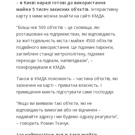
–
в Києві наразі готові до використання
майже 5 тисяч захисних об’єктів.
Інтерактивну
карту з ними можна знайти на сайті КМДА.
“Більш ніж 500 об’єктів – це сховища, які
розташовані на підприємствах, які відповідають
за життєдіяльність міста і майже 4500 об’єктів
подвійного використання. Це підземні паркінги,
заглиблені станції метрополітену, підземні
переходи та підвали, напівпідвали”, –
поінформували в КМДА.
Також в КМДА пояснюють – частина об’єктів, які
зазначені на карті – приватна власність. І
приміщення мають підготувати саме господарі.
“Якщо ви виявили такі об’єкти, які не
відповідають вимогам або не відчинені –
надавайте адресу і ми будемо одразу реагувати”,
– говорить Роман Ткачук.
Але
найпростіше, все ж таки знайти