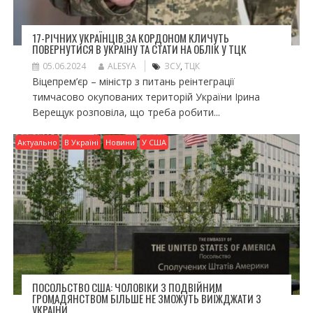
17-РІЧНИХ УКРАЇНЦІВ ЗА КОРДОНОМ КЛИЧУТЬ
ПОВЕРНУТИСЯ В УКРАЇНУ ТА СТАТИ НА ОБЛІК У ТЦК
05.06.2024
ALESYA
ЗСУ
,
ТЦК
Віцепрем’єр – міністр з питань реінтеграції
тимчасово окупованих територій України Ірина
Верещук розповіла, що треба робити...
Актуально
В Україні
Новини
У США
ПОСОЛЬСТВО США: ЧОЛОВІКИ З ПОДВІЙНИМ
ГРОМАДЯНСТВОМ БІЛЬШЕ НЕ ЗМОЖУТЬ ВИЇЖДЖАТИ З
УКРАЇНИ