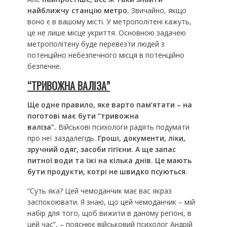
найближчу станцію метро.
Звичайно, якщо
воно є в вашому місті. У метрополітені кажуть,
це не лише місце укриття. Основною задачею
метрополітену буде перевезти людей з
потенційно небезпечного місця в потенційно
безпечне.
“ТРИВОЖНА ВАЛІЗА”
Ще одне правило, яке варто пам’ятати – на
поготові має бути “тривожна
валіза”.
Військові психологи радять подумати
про неї заздалегідь.
Гроші, документи, ліки,
зручний одяг, засоби гігієни. А ще запас
питної води та їжі на кілька днів. Це мають
бути продукти, котрі не швидко псуються.
“Суть яка? Цей чемоданчик має вас якраз
заспокоювати. Я знаю, що цей чемоданчик – мій
набір для того, щоб вижити в даному регіоні, в
цей час”, – пояснює військовий психолог Андрій