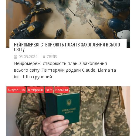
НЕЙРОМЕРЕЖІ СТВОРЮЮТЬ ПЛАН ІЗ ЗАХОПЛЕННЯ ВСЬОГО
СВІТУ.
03.09.2024
CRISIS
Нейромережі створюють план із захоплення
всього світу. Твіттеряни додали Claude, Llama та
інші ШІ в груповий...
Актуально
В Україні
ЗСУ
Новини