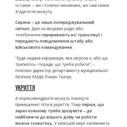
останнє – ані столичні чиновники, ані самі кияни
згадати не можуть.
Сирена – це лише попереджувальний
сигнал.
Далі на місцевих радіо або
телебачення
переривають всі трансляції і
передають повідомлення штабу або
військового командування.
“Буде надана інформація, яка загроза є, або що
трапилось і поради, що треба робити”, –
пояснює директор департаменту муніципальної
безпеки КМДА Роман Ткачук.
УКРИТТЯ
А порекомендувати можуть покинути
приміщення і піти в укриття. Тому
перше, що
зараз кожному треба зрозуміти – де
найближче до вашого дому чи роботи
можна сховатись.
У київській мерії запевняють