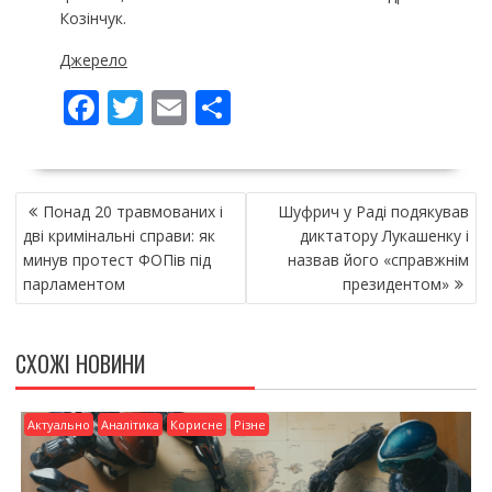
Козінчук.
Джерело
F
T
E
П
ac
w
m
о
e
itt
ai
ді
НАВІГАЦІЯ
b
er
l
л
Понад 20 травмованих і
Шуфрич у Раді подякував
ЗАПИСІВ
o
и
дві кримінальні справи: як
диктатору Лукашенку і
минув протест ФОПів під
назвав його «справжнім
o
т
парламентом
президентом»
k
и
ся
СХОЖІ НОВИНИ
Актуально
Аналітика
Корисне
Різне