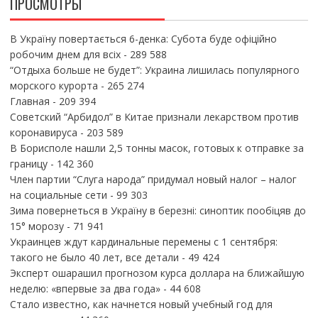
ПРОСМОТРЫ
В Україну повертається 6-денка: Субота буде офіційно
робочим днем для всіх
- 289 588
“Отдыха больше не будет”: Украина лишилась популярного
морского курорта
- 265 274
Главная
- 209 394
Советский “Арбидол” в Китае признали лекарством против
коронавируса
- 203 589
В Борисполе нашли 2,5 тонны масок, готовых к отправке за
границу
- 142 360
Член партии “Слуга народа” придумал новый налог – налог
на социальные сети
- 99 303
Зима повернеться в Україну в березні: синоптик пообіцяв до
15° морозу
- 71 941
Украинцев ждут кардинальные перемены с 1 сентября:
такого не было 40 лет, все детали
- 49 424
Эксперт ошарашил прогнозом курса доллара на ближайшую
неделю: «впервые за два года»
- 44 608
Стало известно, как начнется новый учебный год для