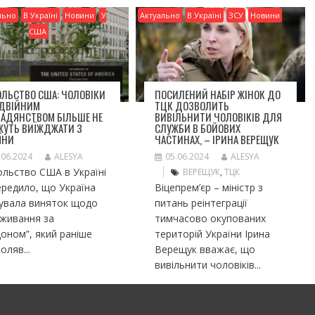
льно
В Україні
Новини
У
Актуально
В Україні
ЗСУ
Новини
США
ЛЬСТВО США: ЧОЛОВІКИ
ПОСИЛЕНИЙ НАБІР ЖІНОК ДО
ОДВІЙНИМ
ТЦК ДОЗВОЛИТЬ
МАДЯНСТВОМ БІЛЬШЕ НЕ
ВИВІЛЬНИТИ ЧОЛОВІКІВ ДЛЯ
ЖУТЬ ВИЇЖДЖАТИ З
СЛУЖБИ В БОЙОВИХ
ЇНИ
ЧАСТИНАХ, – ІРИНА ВЕРЕЩУК
.06.2024
ALESYA
05.06.2024
ALESYA
льство США в Україні
ВЕРЕЩУК
,
ТЦК
редило, що Україна
Віцепрем’єр – міністр з
сувала виняток щодо
питань реінтеграції
оживання за
тимчасово окупованих
оном”, який раніше
територій України Ірина
оляв...
Верещук вважає, що
вивільнити чоловіків...