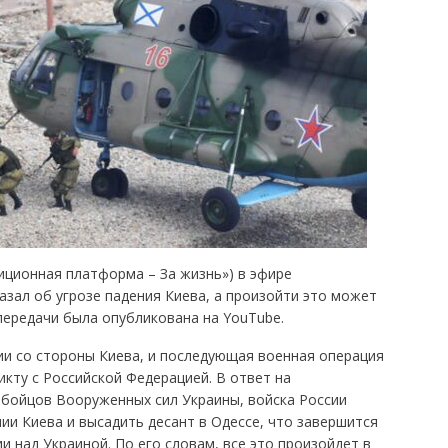
ционная платформа – За жизнь») в эфире
зал об угрозе падения Киева, а произойти это может
 передачи была опубликована на YouTube.
и со стороны Киева, и последующая военная операция
кту с Российской Федерацией. В ответ на
 бойцов Вооруженных сил Украины, войска России
нии Киева и высадить десант в Одессе, что завершится
 над Украиной. По его словам, все это произойдет в