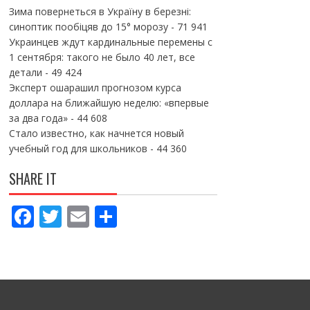
Зима повернеться в Україну в березні:
синоптик пообіцяв до 15° морозу
- 71 941
Украинцев ждут кардинальные перемены с
1 сентября: такого не было 40 лет, все
детали
- 49 424
Эксперт ошарашил прогнозом курса
доллара на ближайшую неделю: «впервые
за два года»
- 44 608
Стало известно, как начнется новый
учебный год для школьников
- 44 360
SHARE IT
F
T
E
П
ac
w
m
о
e
itt
ai
ді
b
er
l
л
o
и