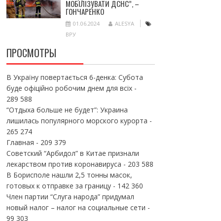
МОБІЛІЗУВАТИ ДСНС”, –
ГОНЧАРЕНКО
01.06.2024
ALESYA
ВРУ
ПРОСМОТРЫ
В Україну повертається 6-денка: Субота
буде офіційно робочим днем для всіх
-
289 588
“Отдыха больше не будет”: Украина
лишилась популярного морского курорта
-
265 274
Главная
- 209 379
Советский “Арбидол” в Китае признали
лекарством против коронавируса
- 203 588
В Борисполе нашли 2,5 тонны масок,
готовых к отправке за границу
- 142 360
Член партии “Слуга народа” придумал
новый налог – налог на социальные сети
-
99 303