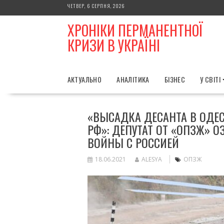
Skip
ЧЕТВЕР, 6 СЕРПНЯ, 2026
to
ХРОНІКИ ПЕРМАНЕНТНОЇ
content
КРИЗИ В УКРАЇНІ
АКТУАЛЬНО
АНАЛІТИКА
БІЗНЕС
У СВІТІ
«ВЫСАДКА ДЕСАНТА В ОДЕС
РФ»: ДЕПУТАТ ОТ «ОПЗЖ»
ВОЙНЫ С РОССИЕЙ
18.06.2021
ALESYA
ОПЗЖ