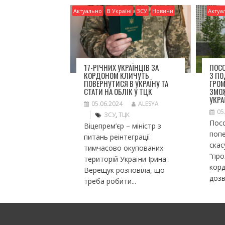
ся
Актуально
В Україні
ЗСУ
Новини
Актуа
17-РІЧНИХ УКРАЇНЦІВ ЗА
ПОСО
КОРДОНОМ КЛИЧУТЬ
З П
ПОВЕРНУТИСЯ В УКРАЇНУ ТА
ГРО
СТАТИ НА ОБЛІК У ТЦК
ЗМО
УКРА
05.06.2024
ALESYA
05
ЗСУ
,
ТЦК
Посо
Віцепрем’єр – міністр з
попе
питань реінтеграції
ска
тимчасово окупованих
“пр
територій України Ірина
корд
Верещук розповіла, що
дозв
треба робити...