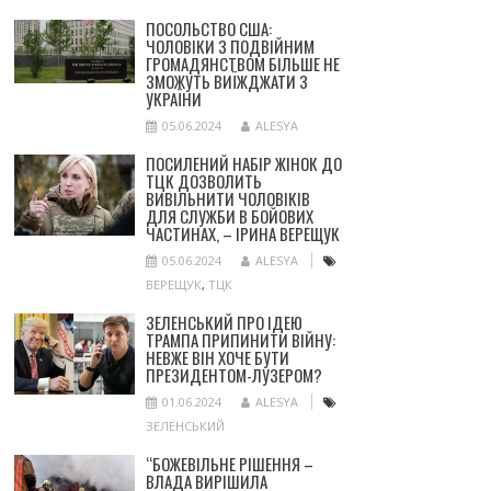
ПОСОЛЬСТВО США:
ЧОЛОВІКИ З ПОДВІЙНИМ
ГРОМАДЯНСТВОМ БІЛЬШЕ НЕ
ЗМОЖУТЬ ВИЇЖДЖАТИ З
УКРАЇНИ
05.06.2024
ALESYA
ПОСИЛЕНИЙ НАБІР ЖІНОК ДО
ТЦК ДОЗВОЛИТЬ
ВИВІЛЬНИТИ ЧОЛОВІКІВ
ДЛЯ СЛУЖБИ В БОЙОВИХ
ЧАСТИНАХ, – ІРИНА ВЕРЕЩУК
05.06.2024
ALESYA
ВЕРЕЩУК
,
ТЦК
ЗЕЛЕНСЬКИЙ ПРО ІДЕЮ
ТРАМПА ПРИПИНИТИ ВІЙНУ:
НЕВЖЕ ВІН ХОЧЕ БУТИ
ПРЕЗИДЕНТОМ-ЛУЗЕРОМ?
01.06.2024
ALESYA
ЗЕЛЕНСЬКИЙ
“БОЖЕВІЛЬНЕ РІШЕННЯ –
ВЛАДА ВИРІШИЛА