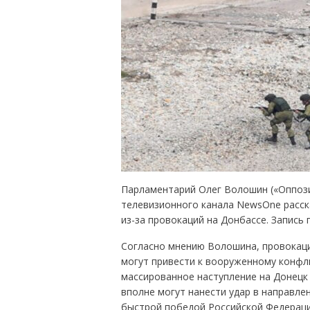
Парламентарий Олег Волошин («Оппози
телевизионного канала NewsOne расска
из-за провокаций на Донбассе. Запись
Согласно мнению Волошина, провокаци
могут привести к вооруженному конфли
массированное наступление на Донецк
вполне могут нанести удар в направле
быстрой победой Российской Федерации