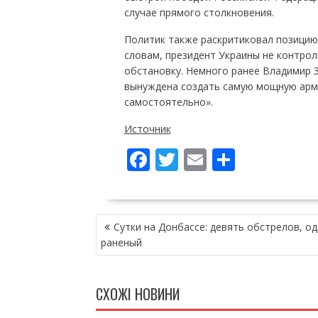
случае прямого столкновения.
Политик также раскритиковал позицию 
словам, президент Украины не контрол
обстановку. Немного ранее Владимир З
вынуждена создать самую мощную арми
самостоятельно».
Источник
F
T
E
П
ac
w
m
о
e
itt
ai
ді
НАВІГАЦІЯ
b
er
l
л
Сутки на Донбассе: девять обстрелов, од
ЗАПИСІВ
o
и
раненый
o
т
k
и
СХОЖІ НОВИНИ