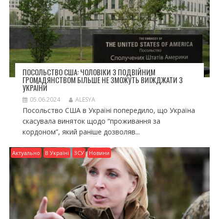
ПОСОЛЬСТВО США: ЧОЛОВІКИ З ПОДВІЙНИМ
ГРОМАДЯНСТВОМ БІЛЬШЕ НЕ ЗМОЖУТЬ ВИЇЖДЖАТИ З
УКРАЇНИ
05.06.2024
ALESYA
Посольство США в Україні попередило, що Україна
скасувала виняток щодо “проживання за
кордоном”, який раніше дозволяв...
Актуально
В Україні
ЗСУ
Новини