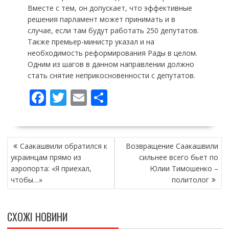
Вместе с тем, он допускает, что эффективные
решения парламент может принимать и в
случае, если там будут работать 250 депутатов.
Также премьер-министр указал и на
необходимость реформирования Рады в целом.
Одним из шагов в данном направлении должно
стать снятие неприкосновенности с депутатов.
F
T
E
П
ac
w
m
о
e
itt
ai
ді
НАВІГАЦІЯ
b
er
l
л
Саакашвили обратился к
Возвращение Саакашвили
ЗАПИСІВ
o
и
украинцам прямо из
сильнее всего бьет по
аэропорта: «Я приехал,
Юлии Тимошенко –
o
т
чтобы…»
политолог
k
и
ся
СХОЖІ НОВИНИ