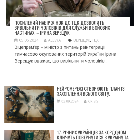
ПОСИЛЕНИЙ НАБІР ЖІНОК ДО ТЦК ДОЗВОЛИТЬ
ВИВІЛЬНИТИ ЧОЛОВІКІВ ДЛЯ СЛУЖБИ В БОЙОВИХ
ЧАСТИНАХ, – ІРИНА ВЕРЕЩУК
05.06.2024
ALESYA
ВЕРЕЩУК
,
ТЦК
Віцепрем’єр – міністр з питань реінтеграції
тимчасово окупованих територій України Ірина
Верещук вважає, що вивільнити чоловіків...
НЕЙРОМЕРЕЖІ СТВОРЮЮТЬ ПЛАН ІЗ
ЗАХОПЛЕННЯ ВСЬОГО СВІТУ.
03.09.2024
CRISIS
17-РІЧНИХ УКРАЇНЦІВ ЗА КОРДОНОМ
КЛИЧУТЬ ПОВЕРНУТИСЯ В УКРАЇНУ ТА