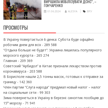
ВИРІШИЛА МОБІЛІЗУВАТИ ДСНС”, –
ГОНЧАРЕНКО
01.06.2024
ALESYA
ВРУ
ПРОСМОТРЫ
В Україну повертається 6-денка: Субота буде офіційно
робочим днем для всіх
- 289 588
“Отдыха больше не будет”: Украина лишилась популярного
морского курорта
- 265 274
Главная
- 209 369
Советский “Арбидол” в Китае признали лекарством против
коронавируса
- 203 588
В Борисполе нашли 2,5 тонны масок, готовых к отправке за
границу
- 142 360
Член партии “Слуга народа” придумал новый налог – налог
на социальные сети
- 99 303
Зима повернеться в Україну в березні: синоптик пообіцяв до
15° морозу
- 71 941