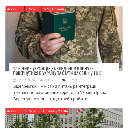
Актуально
В Україні
ЗСУ
Новини
17-РІЧНИХ УКРАЇНЦІВ ЗА КОРДОНОМ КЛИЧУТЬ
ПОВЕРНУТИСЯ В УКРАЇНУ ТА СТАТИ НА ОБЛІК У ТЦК
05.06.2024
ALESYA
ЗСУ
,
ТЦК
Віцепрем’єр – міністр з питань реінтеграції
тимчасово окупованих територій України Ірина
Верещук розповіла, що треба робити...
Актуально
В Україні
Новини
У США