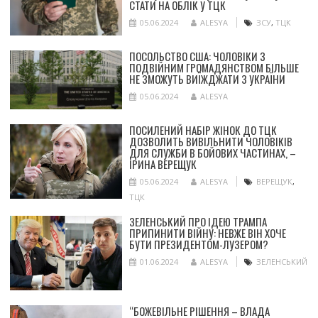
СТАТИ НА ОБЛІК У ТЦК
05.06.2024
ALESYA
ЗСУ
,
ТЦК
ПОСОЛЬСТВО США: ЧОЛОВІКИ З
ПОДВІЙНИМ ГРОМАДЯНСТВОМ БІЛЬШЕ
НЕ ЗМОЖУТЬ ВИЇЖДЖАТИ З УКРАЇНИ
05.06.2024
ALESYA
ПОСИЛЕНИЙ НАБІР ЖІНОК ДО ТЦК
ДОЗВОЛИТЬ ВИВІЛЬНИТИ ЧОЛОВІКІВ
ДЛЯ СЛУЖБИ В БОЙОВИХ ЧАСТИНАХ, –
ІРИНА ВЕРЕЩУК
05.06.2024
ALESYA
ВЕРЕЩУК
,
ТЦК
ЗЕЛЕНСЬКИЙ ПРО ІДЕЮ ТРАМПА
ПРИПИНИТИ ВІЙНУ: НЕВЖЕ ВІН ХОЧЕ
БУТИ ПРЕЗИДЕНТОМ-ЛУЗЕРОМ?
01.06.2024
ALESYA
ЗЕЛЕНСЬКИЙ
“БОЖЕВІЛЬНЕ РІШЕННЯ – ВЛАДА