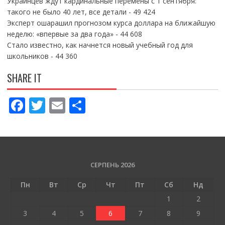
Украинцев ждут кардинальные перемены с 1 сентября:
такого не было 40 лет, все детали
- 49 424
Эксперт ошарашил прогнозом курса доллара на ближайшую
неделю: «впервые за два года»
- 44 608
Стало известно, как начнется новый учебный год для
школьников
- 44 360
SHARE IT
F
T
E
П
ac
w
m
о
e
itt
ai
ді
b
er
l
л
o
и
СЕРПЕНЬ 2026
o
т
Пн
Вт
Ср
Чт
Пт
Сб
Нд
k
и
1
2
ся
3
4
5
6
7
8
9