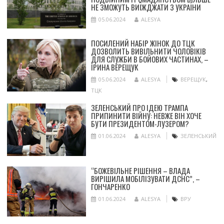
НЕ ЗМОЖУТЬ ВИЇЖДЖАТИ З УКРАЇНИ
05.06.2024
ALESYA
ПОСИЛЕНИЙ НАБІР ЖІНОК ДО ТЦК
ДОЗВОЛИТЬ ВИВІЛЬНИТИ ЧОЛОВІКІВ
ДЛЯ СЛУЖБИ В БОЙОВИХ ЧАСТИНАХ, –
ІРИНА ВЕРЕЩУК
05.06.2024
ALESYA
ВЕРЕЩУК
,
ТЦК
ЗЕЛЕНСЬКИЙ ПРО ІДЕЮ ТРАМПА
ПРИПИНИТИ ВІЙНУ: НЕВЖЕ ВІН ХОЧЕ
БУТИ ПРЕЗИДЕНТОМ-ЛУЗЕРОМ?
01.06.2024
ALESYA
ЗЕЛЕНСЬКИЙ
“БОЖЕВІЛЬНЕ РІШЕННЯ – ВЛАДА
ВИРІШИЛА МОБІЛІЗУВАТИ ДСНС”, –
ГОНЧАРЕНКО
01.06.2024
ALESYA
ВРУ