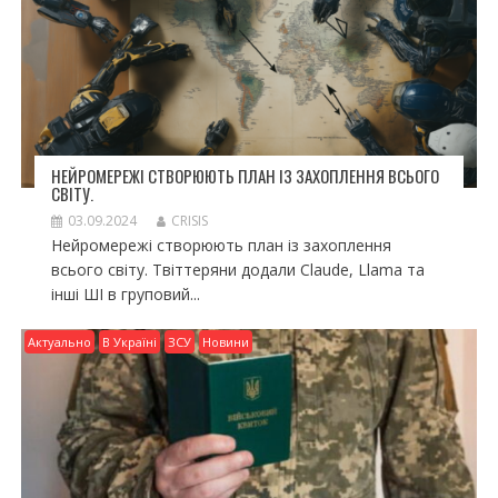
НЕЙРОМЕРЕЖІ СТВОРЮЮТЬ ПЛАН ІЗ ЗАХОПЛЕННЯ ВСЬОГО
СВІТУ.
03.09.2024
CRISIS
Нейромережі створюють план із захоплення
всього світу. Твіттеряни додали Claude, Llama та
інші ШІ в груповий...
Актуально
В Україні
ЗСУ
Новини