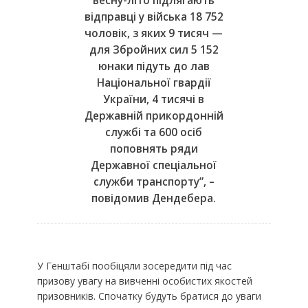
весну-літо підлягають
відправці у війська 18 752
чоловік, з яких 9 тисяч —
для Збройних сил 5 152
юнаки підуть до лав
Національної гвардії
України, 4 тисячі в
Державній прикордонній
службі та 600 осіб
поповнять ряди
Державної спеціальної
служби транспорту”, –
повідомив Дендебера.
У Генштабі пообіцяли зосередити під час
призову увагу на вивченні особистих якостей
призовників. Спочатку будуть братися до уваги