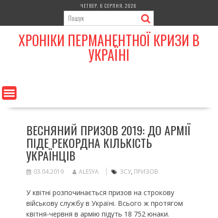
Skip
ЧЕТВЕР, 6 СЕРПНЯ, 2026
to
content
ХРОНІКИ ПЕРМАНЕНТНОЇ КРИЗИ В
УКРАЇНІ
ВЕСНЯНИЙ ПРИЗОВ 2019: ДО АРМІЇ
ПІДЕ РЕКОРДНА КІЛЬКІСТЬ
УКРАЇНЦІВ
03.04.2019
ALESYA
ЗСУ
,
ПРИЗОВ
У квітні розпочинається призов на строкову
військову службу в Україні. Всього ж протягом
квітня-червня в армію підуть 18 752 юнаки.