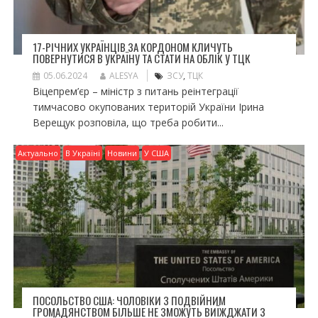
17-РІЧНИХ УКРАЇНЦІВ ЗА КОРДОНОМ КЛИЧУТЬ
ПОВЕРНУТИСЯ В УКРАЇНУ ТА СТАТИ НА ОБЛІК У ТЦК
05.06.2024
ALESYA
ЗСУ
,
ТЦК
Віцепрем’єр – міністр з питань реінтеграції
тимчасово окупованих територій України Ірина
Верещук розповіла, що треба робити...
Актуально
В Україні
Новини
У США
ПОСОЛЬСТВО США: ЧОЛОВІКИ З ПОДВІЙНИМ
ГРОМАДЯНСТВОМ БІЛЬШЕ НЕ ЗМОЖУТЬ ВИЇЖДЖАТИ З