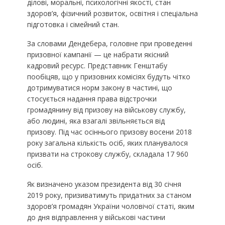
ділові, моральні, психологічні якості, стан
здоров’я, фізичний розвиток, освітня і спеціальна
підготовка і сімейний стан.
За словами Дендебера, головне при проведенні
призовної кампанії — це набрати якісний
кадровий ресурс. Представник Генштабу
пообіцяв, що у призовних комісіях будуть чітко
дотримуватися норм закону в частині, що
стосується надання права відстрочки
громадянину від призову на військову службу,
або людині, яка взагалі звільняється від
призову. Під час осіннього призову восени 2018
року загальна кількість осіб, яких планувалося
призвати на строкову службу, складала 17 960
осіб.
Як визначено указом президента від 30 січня
2019 року, призиватимуть придатних за станом
здоров’я громадян України чоловічої статі, яким
до дня відправлення у військові частини