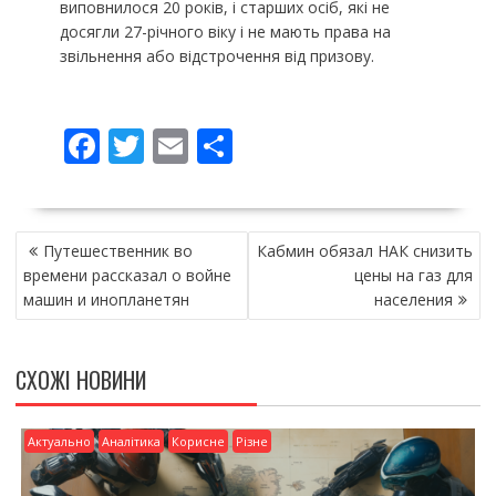
виповнилося 20 років, і старших осіб, які не
досягли 27-річного віку і не мають права на
звільнення або відстрочення від призову.
F
T
E
П
ac
w
m
о
e
itt
ai
ді
НАВІГАЦІЯ
b
er
l
л
Путешественник во
Кабмин обязал НАК снизить
ЗАПИСІВ
o
и
времени рассказал о войне
цены на газ для
машин и инопланетян
населения
o
т
k
и
СХОЖІ НОВИНИ
ся
Актуально
Аналітика
Корисне
Різне