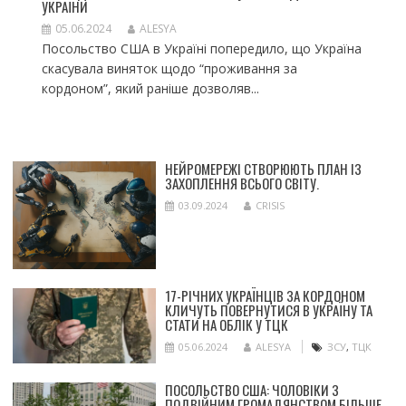
УКРАЇНИ
05.06.2024
ALESYA
Посольство США в Україні попередило, що Україна
скасувала виняток щодо “проживання за
кордоном”, який раніше дозволяв...
НЕЙРОМЕРЕЖІ СТВОРЮЮТЬ ПЛАН ІЗ
ЗАХОПЛЕННЯ ВСЬОГО СВІТУ.
03.09.2024
CRISIS
17-РІЧНИХ УКРАЇНЦІВ ЗА КОРДОНОМ
КЛИЧУТЬ ПОВЕРНУТИСЯ В УКРАЇНУ ТА
СТАТИ НА ОБЛІК У ТЦК
05.06.2024
ALESYA
ЗСУ
,
ТЦК
ПОСОЛЬСТВО США: ЧОЛОВІКИ З
ПОДВІЙНИМ ГРОМАДЯНСТВОМ БІЛЬШЕ