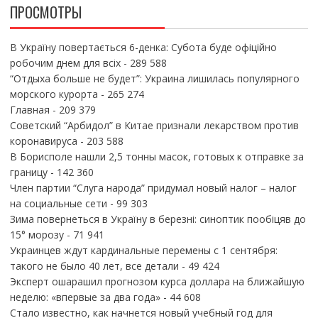
ПРОСМОТРЫ
В Україну повертається 6-денка: Субота буде офіційно
робочим днем для всіх
- 289 588
“Отдыха больше не будет”: Украина лишилась популярного
морского курорта
- 265 274
Главная
- 209 379
Советский “Арбидол” в Китае признали лекарством против
коронавируса
- 203 588
В Борисполе нашли 2,5 тонны масок, готовых к отправке за
границу
- 142 360
Член партии “Слуга народа” придумал новый налог – налог
на социальные сети
- 99 303
Зима повернеться в Україну в березні: синоптик пообіцяв до
15° морозу
- 71 941
Украинцев ждут кардинальные перемены с 1 сентября:
такого не было 40 лет, все детали
- 49 424
Эксперт ошарашил прогнозом курса доллара на ближайшую
неделю: «впервые за два года»
- 44 608
Стало известно, как начнется новый учебный год для