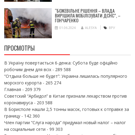
“БОЖЕВІЛЬНЕ РІШЕННЯ – ВЛАДА
ВИРІШИЛА МОБІЛІЗУВАТИ ДСНС”, –
ГОНЧАРЕНКО
01.06.2024
ALESYA
ВРУ
ПРОСМОТРЫ
В Україну повертається 6-денка: Субота буде офіційно
робочим днем для всіх
- 289 588
“Отдыха больше не будет”: Украина лишилась популярного
морского курорта
- 265 274
Главная
- 209 379
Советский “Арбидол” в Китае признали лекарством против
коронавируса
- 203 588
В Борисполе нашли 2,5 тонны масок, готовых к отправке за
границу
- 142 360
Член партии “Слуга народа” придумал новый налог – налог
на социальные сети
- 99 303