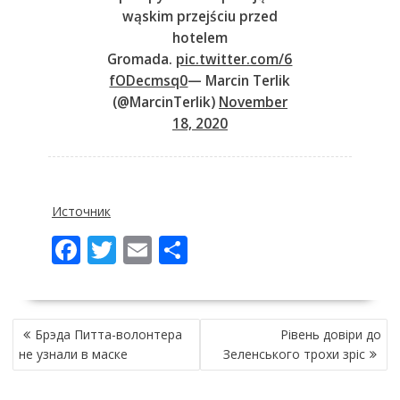
wąskim przejściu przed
hotelem
Gromada.
pic.twitter.com/6
fODecmsq0
— Marcin Terlik
(@MarcinTerlik)
November
18, 2020
Источник
F
T
E
П
ac
w
m
о
e
itt
ai
ді
НАВІГАЦІЯ
b
er
l
л
Брэда Питта-волонтера
Рівень довіри до
ЗАПИСІВ
o
и
не узнали в маске
Зеленського трохи зріс
o
т