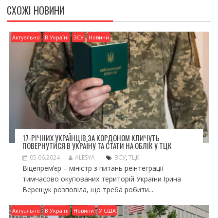
k
и
СХОЖІ НОВИНИ
ся
Актуально
В Україні
ЗСУ
Новини
17-РІЧНИХ УКРАЇНЦІВ ЗА КОРДОНОМ КЛИЧУТЬ
ПОВЕРНУТИСЯ В УКРАЇНУ ТА СТАТИ НА ОБЛІК У ТЦК
05.06.2024
ALESYA
ЗСУ
,
ТЦК
Віцепрем’єр – міністр з питань реінтеграції
тимчасово окупованих територій України Ірина
Верещук розповіла, що треба робити...
Актуально
В Україні
Новини
У США