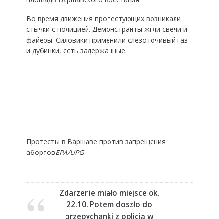
Во время движения протестующих возникали
стычки с полицией. Демонстранты жгли свечи и
файеры. Силовики применили слезоточивый газ
и дубинки, есть задержанные.
Протесты в Варшаве против запрещения
абортов
EPA/UPG
Zdarzenie miało miejsce ok.
22.10. Potem doszło do
przepychanki z policją w