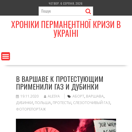
Skip
ЧЕТВЕР, 6 СЕРПНЯ, 2026
to
content
ХРОНІКИ ПЕРМАНЕНТНОЇ КРИЗИ В
УКРАЇНІ
В ВАРШАВЕ К ПРОТЕСТУЮЩИМ
ПРИМЕНИЛИ ГАЗ И ДУБИНКИ
19.11.2020
ALESYA
АБОРТ
,
ВАРШАВА
,
ДУБИНКИ
,
ПОЛЬША
,
ПРОТЕСТЫ
,
СЛЕЗОТОЧИВЫЙ ГАЗ
,
ФОТОРЕПОРТАЖ