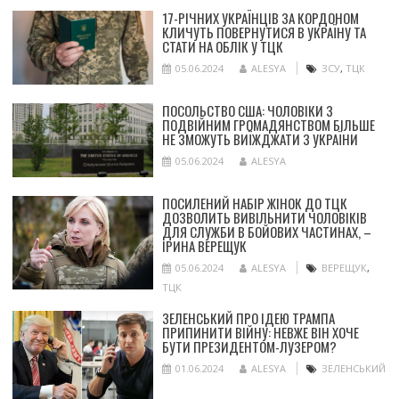
17-РІЧНИХ УКРАЇНЦІВ ЗА КОРДОНОМ
КЛИЧУТЬ ПОВЕРНУТИСЯ В УКРАЇНУ ТА
СТАТИ НА ОБЛІК У ТЦК
05.06.2024
ALESYA
ЗСУ
,
ТЦК
ПОСОЛЬСТВО США: ЧОЛОВІКИ З
ПОДВІЙНИМ ГРОМАДЯНСТВОМ БІЛЬШЕ
НЕ ЗМОЖУТЬ ВИЇЖДЖАТИ З УКРАЇНИ
05.06.2024
ALESYA
ПОСИЛЕНИЙ НАБІР ЖІНОК ДО ТЦК
ДОЗВОЛИТЬ ВИВІЛЬНИТИ ЧОЛОВІКІВ
ДЛЯ СЛУЖБИ В БОЙОВИХ ЧАСТИНАХ, –
ІРИНА ВЕРЕЩУК
05.06.2024
ALESYA
ВЕРЕЩУК
,
ТЦК
ЗЕЛЕНСЬКИЙ ПРО ІДЕЮ ТРАМПА
ПРИПИНИТИ ВІЙНУ: НЕВЖЕ ВІН ХОЧЕ
БУТИ ПРЕЗИДЕНТОМ-ЛУЗЕРОМ?
01.06.2024
ALESYA
ЗЕЛЕНСЬКИЙ