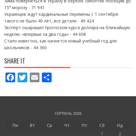
Зима повернеться в Україну в березні: синоптик пообіцяв до
15° морозу
- 71 941
Украинцев ждут кардинальные перемены с 1 сентября:
такого не было 40 лет, все детали
- 49 424
Эксперт ошарашил прогнозом курса доллара на ближайшую
неделю: «впервые за два года»
- 44 608
Стало известно, как начнется новый учебный год для
школьников
- 44 360
SHARE IT
F
T
E
П
ac
w
m
о
e
itt
ai
ді
b
er
l
л
o
и
СЕРПЕНЬ 2026
o
т
Пн
Вт
Ср
Чт
Пт
Сб
Нд
k
и
1
2