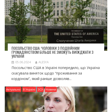
ПОСОЛЬСТВО США: ЧОЛОВІКИ З ПОДВІЙНИМ
ГРОМАДЯНСТВОМ БІЛЬШЕ НЕ ЗМОЖУТЬ ВИЇЖДЖАТИ З
УКРАЇНИ
05.06.2024
ALESYA
Посольство США в Україні попередило, що Україна
скасувала виняток щодо “проживання за
кордоном”, який раніше дозволяв...
Актуально
В Україні
ЗСУ
Новини