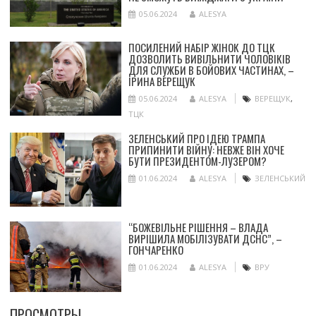
05.06.2024
ALESYA
ПОСИЛЕНИЙ НАБІР ЖІНОК ДО ТЦК
ДОЗВОЛИТЬ ВИВІЛЬНИТИ ЧОЛОВІКІВ
ДЛЯ СЛУЖБИ В БОЙОВИХ ЧАСТИНАХ, –
ІРИНА ВЕРЕЩУК
05.06.2024
ALESYA
ВЕРЕЩУК
,
ТЦК
ЗЕЛЕНСЬКИЙ ПРО ІДЕЮ ТРАМПА
ПРИПИНИТИ ВІЙНУ: НЕВЖЕ ВІН ХОЧЕ
БУТИ ПРЕЗИДЕНТОМ-ЛУЗЕРОМ?
01.06.2024
ALESYA
ЗЕЛЕНСЬКИЙ
“БОЖЕВІЛЬНЕ РІШЕННЯ – ВЛАДА
ВИРІШИЛА МОБІЛІЗУВАТИ ДСНС”, –
ГОНЧАРЕНКО
01.06.2024
ALESYA
ВРУ
ПРОСМОТРЫ