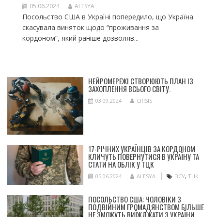
05.06.2024
ALESYA
Посольство США в Україні попередило, що Україна
скасувала виняток щодо “проживання за
кордоном”, який раніше дозволяв...
НЕЙРОМЕРЕЖІ СТВОРЮЮТЬ ПЛАН ІЗ
ЗАХОПЛЕННЯ ВСЬОГО СВІТУ.
03.09.2024
CRISIS
17-РІЧНИХ УКРАЇНЦІВ ЗА КОРДОНОМ
КЛИЧУТЬ ПОВЕРНУТИСЯ В УКРАЇНУ ТА
СТАТИ НА ОБЛІК У ТЦК
05.06.2024
ALESYA
ЗСУ
,
ТЦК
ПОСОЛЬСТВО США: ЧОЛОВІКИ З
ПОДВІЙНИМ ГРОМАДЯНСТВОМ БІЛЬШЕ
НЕ ЗМОЖУТЬ ВИЇЖДЖАТИ З УКРАЇНИ