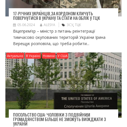
17-РІЧНИХ УКРАЇНЦІВ ЗА КОРДОНОМ КЛИЧУТЬ
ПОВЕРНУТИСЯ В УКРАЇНУ ТА СТАТИ НА ОБЛІК У ТЦК
05.06.2024
ALESYA
ЗСУ
,
ТЦК
Віцепрем’єр – міністр з питань реінтеграції
тимчасово окупованих територій України Ірина
Верещук розповіла, що треба робити...
Актуально
В Україні
Новини
У США
ПОСОЛЬСТВО США: ЧОЛОВІКИ З ПОДВІЙНИМ
ГРОМАДЯНСТВОМ БІЛЬШЕ НЕ ЗМОЖУТЬ ВИЇЖДЖАТИ З
УКРАЇНИ