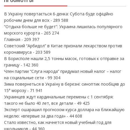
В Україну повертається 6-денка: Субота буде офіційно
робочим днем для всіх
- 289 588
“Отдыха больше не будет”: Украина лишилась популярного
морского курорта
- 265 274
Главная
- 209 397
Советский “Арбидол” в Китае признали лекарством против
коронавируса
- 203 589
В Борисполе нашли 2,5 тонны масок, готовых к отправке за
границу
- 142 360
Член партии “Слуга народа” придумал новый налог – налог
на социальные сети
- 99 304
Зима повернеться в Україну в березні: синоптик пообіцяв до
15° морозу
- 71 941
Украинцев ждут кардинальные перемены с 1 сентября:
такого не было 40 лет, все детали
- 49 425
Эксперт ошарашил прогнозом курса доллара на ближайшую
неделю: «впервые за два года»
- 44 608
Стало известно, как начнется новый учебный год для
школьников
- 44 360