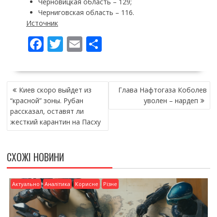
Черновицкая область – 129;
Черниговская область – 116.
Источник
F
T
E
П
ac
w
m
о
e
itt
ai
ді
НАВІГАЦІЯ
b
er
l
л
Киев скоро выйдет из
Глава Нафтогаза Коболев
ЗАПИСІВ
o
и
“красной” зоны. Рубан
уволен – нардеп
рассказал, оставят ли
o
т
жесткий карантин на Пасху
k
и
ся
СХОЖІ НОВИНИ
Актуально
Аналітика
Корисне
Різне