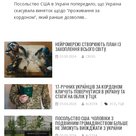
Посольство США в Україні попередило, що Україна
скасувала виняток щодо “проживання за
кордоном”, який раніше дозволяв...
НЕЙРОМЕРЕЖІ СТВОРЮЮТЬ ПЛАН ІЗ
ЗАХОПЛЕННЯ ВСЬОГО СВІТУ.
03.09.2024
CRISIS
17-РІЧНИХ УКРАЇНЦІВ ЗА КОРДОНОМ
КЛИЧУТЬ ПОВЕРНУТИСЯ В УКРАЇНУ ТА
СТАТИ НА ОБЛІК У ТЦК
05.06.2024
ALESYA
ЗСУ
,
ТЦК
ПОСОЛЬСТВО США: ЧОЛОВІКИ З
ПОДВІЙНИМ ГРОМАДЯНСТВОМ БІЛЬШЕ
НЕ ЗМОЖУТЬ ВИЇЖДЖАТИ З УКРАЇНИ
05.06.2024
ALESYA