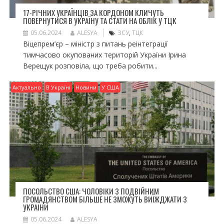
17-РІЧНИХ УКРАЇНЦІВ ЗА КОРДОНОМ КЛИЧУТЬ
ПОВЕРНУТИСЯ В УКРАЇНУ ТА СТАТИ НА ОБЛІК У ТЦК
05.06.2024
ALESYA
ЗСУ
,
ТЦК
Віцепрем’єр – міністр з питань реінтеграції
тимчасово окупованих територій України Ірина
Верещук розповіла, що треба робити...
Актуально
В Україні
Новини
У США
ПОСОЛЬСТВО США: ЧОЛОВІКИ З ПОДВІЙНИМ
ГРОМАДЯНСТВОМ БІЛЬШЕ НЕ ЗМОЖУТЬ ВИЇЖДЖАТИ З
УКРАЇНИ
05.06.2024
ALESYA