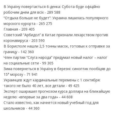
В Україну повертається 6-денка: Субота буде офіційно
робочим днем для всіх
- 289 588
“Отдыха больше не будет”: Украина лишилась популярного
морского курорта
- 265 275
Главная
- 209 405
Советский “Арбидол” в Китае признали лекарством против
коронавируса
- 203 590
В Борисполе нашли 2,5 тонны масок, готовых к отправке за
границу
- 142 360
Член партии “Слуга народа” придумал новый налог – налог
на социальные сети
- 99 305
Зима повернеться в Україну в березні: синоптик пообіцяв до
15° морозу
- 71 941
Украинцев ждут кардинальные перемены с 1 сентября:
такого не было 40 лет, все детали
- 49 425
Эксперт ошарашил прогнозом курса доллара на ближайшую
неделю: «впервые за два года»
- 44 608
Стало известно, как начнется новый учебный год для
школьников
- 44 360