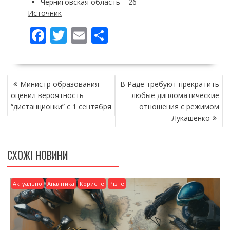
Черниговская область – 26
Источник
F
T
E
П
ac
w
m
о
e
itt
ai
ді
НАВІГАЦІЯ
b
er
l
л
Министр образования
В Раде требуют прекратить
ЗАПИСІВ
o
и
оценил вероятность
любые дипломатические
“дистанционки” с 1 сентября
отношения с режимом
o
т
Лукашенко
k
и
ся
СХОЖІ НОВИНИ
Актуально
Аналітика
Корисне
Різне