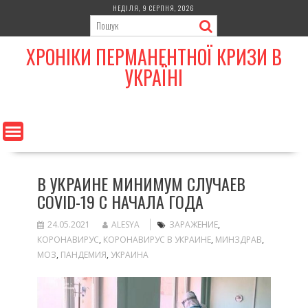
Skip
НЕДІЛЯ, 9 СЕРПНЯ, 2026
to
content
ХРОНІКИ ПЕРМАНЕНТНОЇ КРИЗИ В
УКРАЇНІ
В УКРАИНЕ МИНИМУМ СЛУЧАЕВ
COVID-19 С НАЧАЛА ГОДА
24.05.2021
ALESYA
ЗАРАЖЕНИЕ
,
КОРОНАВИРУС
,
КОРОНАВИРУС В УКРАИНЕ
,
МИНЗДРАВ
,
МОЗ
,
ПАНДЕМИЯ
,
УКРАИНА