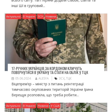
всього світу. Твіттеряни додали Claude, Llama та
інші ШІ в груповий...
Актуально
В Україні
ЗСУ
Новини
17-РІЧНИХ УКРАЇНЦІВ ЗА КОРДОНОМ КЛИЧУТЬ
ПОВЕРНУТИСЯ В УКРАЇНУ ТА СТАТИ НА ОБЛІК У ТЦК
05.06.2024
ALESYA
ЗСУ
,
ТЦК
Віцепрем’єр – міністр з питань реінтеграції
тимчасово окупованих територій України Ірина
Верещук розповіла, що треба робити...
Актуально
В Україні
Новини
У США