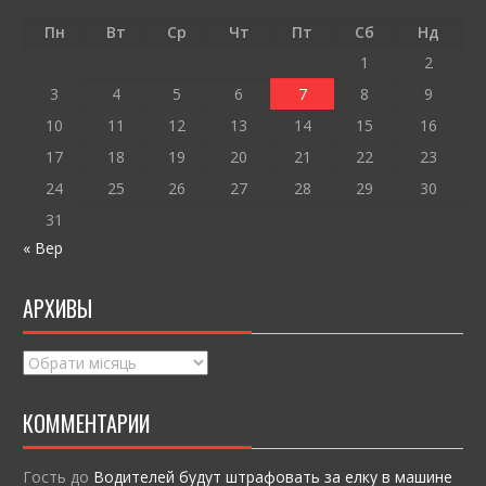
o
т
Пн
Вт
Ср
Чт
Пт
Сб
Нд
k
и
1
2
ся
3
4
5
6
7
8
9
10
11
12
13
14
15
16
17
18
19
20
21
22
23
24
25
26
27
28
29
30
31
« Вер
АРХИВЫ
Архивы
КОММЕНТАРИИ
Гость
до
Водителей будут штрафовать за елку в машине