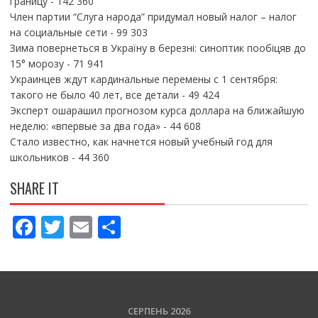
границу
- 142 360
Член партии “Слуга народа” придумал новый налог – налог
на социальные сети
- 99 303
Зима повернеться в Україну в березні: синоптик пообіцяв до
15° морозу
- 71 941
Украинцев ждут кардинальные перемены с 1 сентября:
такого не было 40 лет, все детали
- 49 424
Эксперт ошарашил прогнозом курса доллара на ближайшую
неделю: «впервые за два года»
- 44 608
Стало известно, как начнется новый учебный год для
школьников
- 44 360
SHARE IT
F
T
E
П
ac
w
m
о
e
itt
ai
ді
b
er
l
л
o
и
СЕРПЕНЬ 2026