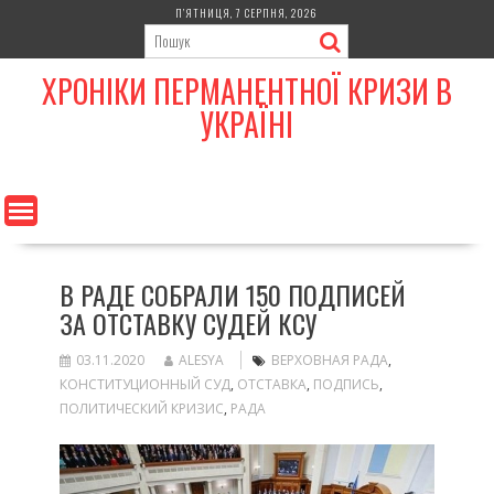
Skip
П’ЯТНИЦЯ, 7 СЕРПНЯ, 2026
to
content
ХРОНІКИ ПЕРМАНЕНТНОЇ КРИЗИ В
УКРАЇНІ
В РАДЕ СОБРАЛИ 150 ПОДПИСЕЙ
ЗА ОТСТАВКУ СУДЕЙ КСУ
03.11.2020
ALESYA
ВЕРХОВНАЯ РАДА
,
КОНСТИТУЦИОННЫЙ СУД
,
ОТСТАВКА
,
ПОДПИСЬ
,
ПОЛИТИЧЕСКИЙ КРИЗИС
,
РАДА