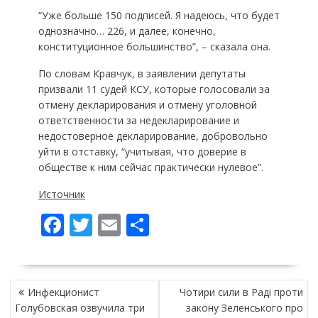
“Уже больше 150 подписей. Я надеюсь, что будет
однозначно… 226, и далее, конечно,
конституционное большинство”, – сказала она.
По словам Кравчук, в заявлении депутаты
призвали 11 судей КСУ, которые голосовали за
отмену декларирования и отмену уголовной
ответственности за недекларирование и
недостоверное декларирование, добровольно
уйти в отставку, “учитывая, что доверие в
обществе к ним сейчас практически нулевое”.
Источник
F
T
E
П
ac
w
m
о
e
itt
ai
ді
НАВІГАЦІЯ
b
er
l
л
Инфекционист
Чотири сили в Раді проти
ЗАПИСІВ
o
и
Голубовская озвучила три
закону Зеленського про