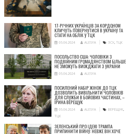
17-РІЧНИХ УКРАЇНЦІВ ЗА КОРДОНОМ
КЛИЧУТЬ ПОВЕРНУТИСЯ В УКРАЇНУ ТА
СТАТИ НА ОБЛІК У ТЦК
05.06.2024
ALESYA
ЗСУ
,
ТЦК
ПОСОЛЬСТВО США: ЧОЛОВІКИ З
ПОДВІЙНИМ ГРОМАДЯНСТВОМ БІЛЬШЕ
НЕ ЗМОЖУТЬ ВИЇЖДЖАТИ З УКРАЇНИ
05.06.2024
ALESYA
ПОСИЛЕНИЙ НАБІР ЖІНОК ДО ТЦК
ДОЗВОЛИТЬ ВИВІЛЬНИТИ ЧОЛОВІКІВ
ДЛЯ СЛУЖБИ В БОЙОВИХ ЧАСТИНАХ, –
ІРИНА ВЕРЕЩУК
05.06.2024
ALESYA
ВЕРЕЩУК
,
ТЦК
ЗЕЛЕНСЬКИЙ ПРО ІДЕЮ ТРАМПА
ПРИПИНИТИ ВІЙНУ: НЕВЖЕ ВІН ХОЧЕ