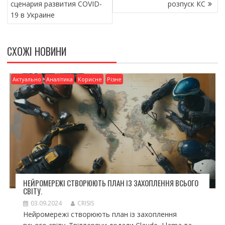
сценария развития COVID-
розпуск КС
o
т
19 в Украине
k
и
ся
СХОЖІ НОВИНИ
Актуально
Аналітика
Корисне
Різне
НЕЙРОМЕРЕЖІ СТВОРЮЮТЬ ПЛАН ІЗ ЗАХОПЛЕННЯ ВСЬОГО
СВІТУ.
03.09.2024
CRISIS
Нейромережі створюють план із захоплення