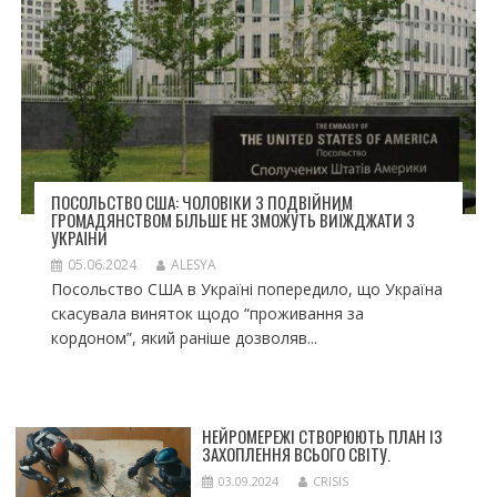
ПОСОЛЬСТВО США: ЧОЛОВІКИ З ПОДВІЙНИМ
ГРОМАДЯНСТВОМ БІЛЬШЕ НЕ ЗМОЖУТЬ ВИЇЖДЖАТИ З
УКРАЇНИ
05.06.2024
ALESYA
Посольство США в Україні попередило, що Україна
скасувала виняток щодо “проживання за
кордоном”, який раніше дозволяв...
НЕЙРОМЕРЕЖІ СТВОРЮЮТЬ ПЛАН ІЗ
ЗАХОПЛЕННЯ ВСЬОГО СВІТУ.
03.09.2024
CRISIS