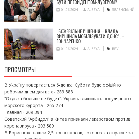
БУТИ ПРЕЗИДЕНТОМ-ЛУЗЕРОМ?
01.06.2024
ALESYA
ЗЕЛЕНСЬКИЙ
“БОЖЕВІЛЬНЕ РІШЕННЯ – ВЛАДА
ВИРІШИЛА МОБІЛІЗУВАТИ ДСНС”, –
ГОНЧАРЕНКО
01.06.2024
ALESYA
ВРУ
ПРОСМОТРЫ
В Україну повертається 6-денка: Субота буде офіційно
робочим днем для всіх
- 289 588
“Отдыха больше не будет”: Украина лишилась популярного
морского курорта
- 265 274
Главная
- 209 394
Советский “Арбидол” в Китае признали лекарством против
коронавируса
- 203 589
В Борисполе нашли 2,5 тонны масок, готовых к отправке за