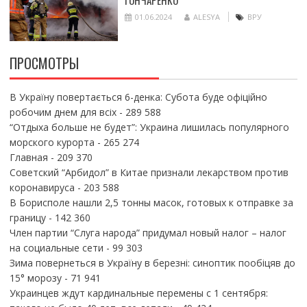
01.06.2024
ALESYA
ВРУ
ПРОСМОТРЫ
В Україну повертається 6-денка: Субота буде офіційно
робочим днем для всіх
- 289 588
“Отдыха больше не будет”: Украина лишилась популярного
морского курорта
- 265 274
Главная
- 209 370
Советский “Арбидол” в Китае признали лекарством против
коронавируса
- 203 588
В Борисполе нашли 2,5 тонны масок, готовых к отправке за
границу
- 142 360
Член партии “Слуга народа” придумал новый налог – налог
на социальные сети
- 99 303
Зима повернеться в Україну в березні: синоптик пообіцяв до
15° морозу
- 71 941
Украинцев ждут кардинальные перемены с 1 сентября: