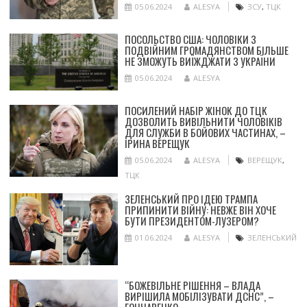
05.06.2024
ALESYA
ЗСУ
,
ТЦК
ПОСОЛЬСТВО США: ЧОЛОВІКИ З
ПОДВІЙНИМ ГРОМАДЯНСТВОМ БІЛЬШЕ
НЕ ЗМОЖУТЬ ВИЇЖДЖАТИ З УКРАЇНИ
05.06.2024
ALESYA
ПОСИЛЕНИЙ НАБІР ЖІНОК ДО ТЦК
ДОЗВОЛИТЬ ВИВІЛЬНИТИ ЧОЛОВІКІВ
ДЛЯ СЛУЖБИ В БОЙОВИХ ЧАСТИНАХ, –
ІРИНА ВЕРЕЩУК
05.06.2024
ALESYA
ВЕРЕЩУК
,
ТЦК
ЗЕЛЕНСЬКИЙ ПРО ІДЕЮ ТРАМПА
ПРИПИНИТИ ВІЙНУ: НЕВЖЕ ВІН ХОЧЕ
БУТИ ПРЕЗИДЕНТОМ-ЛУЗЕРОМ?
01.06.2024
ALESYA
ЗЕЛЕНСЬКИЙ
“БОЖЕВІЛЬНЕ РІШЕННЯ – ВЛАДА
ВИРІШИЛА МОБІЛІЗУВАТИ ДСНС”, –
ГОНЧАРЕНКО