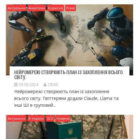
Актуально
Аналітика
Корисне
Різне
НЕЙРОМЕРЕЖІ СТВОРЮЮТЬ ПЛАН ІЗ ЗАХОПЛЕННЯ ВСЬОГО
СВІТУ.
03.09.2024
CRISIS
Нейромережі створюють план із захоплення
всього світу. Твіттеряни додали Claude, Llama та
інші ШІ в груповий...
Актуально
В Україні
ЗСУ
Новини