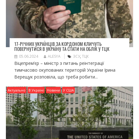
17-РІЧНИХ УКРАЇНЦІВ ЗА КОРДОНОМ КЛИЧУТЬ
ПОВЕРНУТИСЯ В УКРАЇНУ ТА СТАТИ НА ОБЛІК У ТЦК
05.06.2024
ALESYA
ЗСУ
,
ТЦК
Віцепрем’єр – міністр з питань реінтеграції
тимчасово окупованих територій України Ірина
Верещук розповіла, що треба робити...
Актуально
В Україні
Новини
У США