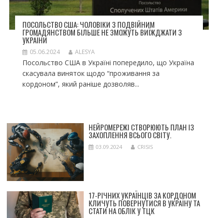
ПОСОЛЬСТВО США: ЧОЛОВІКИ З ПОДВІЙНИМ
ГРОМАДЯНСТВОМ БІЛЬШЕ НЕ ЗМОЖУТЬ ВИЇЖДЖАТИ З
УКРАЇНИ
05.06.2024
ALESYA
Посольство США в Україні попередило, що Україна
скасувала виняток щодо “проживання за
кордоном”, який раніше дозволяв...
НЕЙРОМЕРЕЖІ СТВОРЮЮТЬ ПЛАН ІЗ
ЗАХОПЛЕННЯ ВСЬОГО СВІТУ.
03.09.2024
CRISIS
17-РІЧНИХ УКРАЇНЦІВ ЗА КОРДОНОМ
КЛИЧУТЬ ПОВЕРНУТИСЯ В УКРАЇНУ ТА
СТАТИ НА ОБЛІК У ТЦК