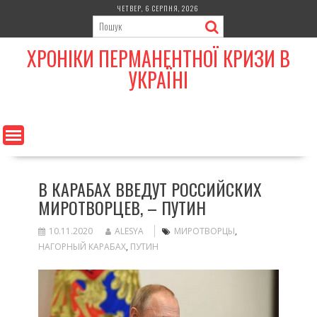
Skip
ЧЕТВЕР, 6 СЕРПНЯ, 2026
to
content
ХРОНІКИ ПЕРМАНЕНТНОЇ КРИЗИ В
УКРАЇНІ
В КАРАБАХ ВВЕДУТ РОССИЙСКИХ
МИРОТВОРЦЕВ, – ПУТИН
10.11.2020
ALESYA
МИРОТВОРЦЫ
,
НАГОРНЫЙ КАРАБАХ
,
ПУТИН