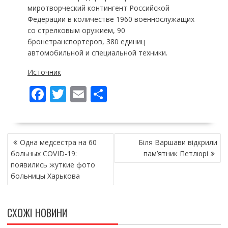
миротворческий контингент Российской
Федерации в количестве 1960 военнослужащих
со стрелковым оружием, 90
бронетранспортеров, 380 единиц
автомобильной и специальной техники.
Источник
F
T
E
П
ac
w
m
о
e
itt
ai
ді
НАВІГАЦІЯ
b
er
l
л
Одна медсестра на 60
Біля Варшави відкрили
ЗАПИСІВ
o
и
больных COVID-19:
пам’ятник Петлюрі
появились жуткие фото
o
т
больницы Харькова
k
и
ся
СХОЖІ НОВИНИ