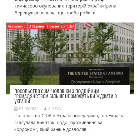
тимчасово окупованих територій України Ірина
Верещук розповіла, що треба робити...
Актуально
В Україні
Новини
У США
ПОСОЛЬСТВО США: ЧОЛОВІКИ З ПОДВІЙНИМ
ГРОМАДЯНСТВОМ БІЛЬШЕ НЕ ЗМОЖУТЬ ВИЇЖДЖАТИ З
УКРАЇНИ
05.06.2024
ALESYA
Посольство США в Україні попередило, що Україна
скасувала виняток щодо “проживання за
кордоном”, який раніше дозволяв...