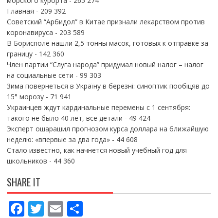
морского курорта
- 265 274
Главная
- 209 392
Советский “Арбидол” в Китае признали лекарством против
коронавируса
- 203 589
В Борисполе нашли 2,5 тонны масок, готовых к отправке за
границу
- 142 360
Член партии “Слуга народа” придумал новый налог – налог
на социальные сети
- 99 303
Зима повернеться в Україну в березні: синоптик пообіцяв до
15° морозу
- 71 941
Украинцев ждут кардинальные перемены с 1 сентября:
такого не было 40 лет, все детали
- 49 424
Эксперт ошарашил прогнозом курса доллара на ближайшую
неделю: «впервые за два года»
- 44 608
Стало известно, как начнется новый учебный год для
школьников
- 44 360
SHARE IT
F
T
E
П