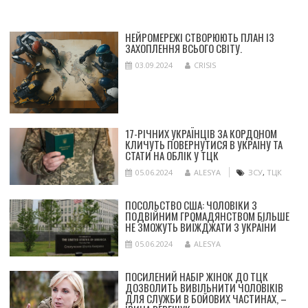
НЕЙРОМЕРЕЖІ СТВОРЮЮТЬ ПЛАН ІЗ
ЗАХОПЛЕННЯ ВСЬОГО СВІТУ.
03.09.2024
CRISIS
17-РІЧНИХ УКРАЇНЦІВ ЗА КОРДОНОМ
КЛИЧУТЬ ПОВЕРНУТИСЯ В УКРАЇНУ ТА
СТАТИ НА ОБЛІК У ТЦК
05.06.2024
ALESYA
ЗСУ
,
ТЦК
ПОСОЛЬСТВО США: ЧОЛОВІКИ З
ПОДВІЙНИМ ГРОМАДЯНСТВОМ БІЛЬШЕ
НЕ ЗМОЖУТЬ ВИЇЖДЖАТИ З УКРАЇНИ
05.06.2024
ALESYA
ПОСИЛЕНИЙ НАБІР ЖІНОК ДО ТЦК
ДОЗВОЛИТЬ ВИВІЛЬНИТИ ЧОЛОВІКІВ
ДЛЯ СЛУЖБИ В БОЙОВИХ ЧАСТИНАХ, –