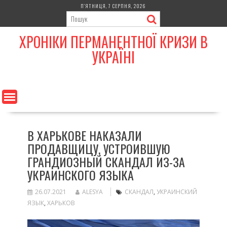
Skip
П’ЯТНИЦЯ, 7 СЕРПНЯ, 2026
to
content
ХРОНІКИ ПЕРМАНЕНТНОЇ КРИЗИ В
УКРАЇНІ
В ХАРЬКОВЕ НАКАЗАЛИ
ПРОДАВЩИЦУ, УСТРОИВШУЮ
ГРАНДИОЗНЫЙ СКАНДАЛ ИЗ-ЗА
УКРАИНСКОГО ЯЗЫКА
26.07.2021
ALESYA
СКАНДАЛ
,
УКРАИНСКИЙ
ЯЗЫК
,
ХАРЬКОВ