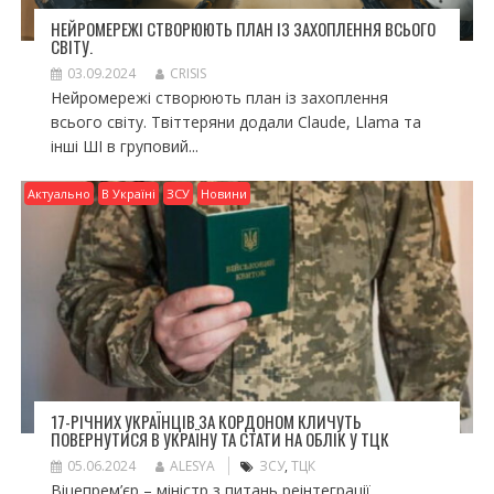
НЕЙРОМЕРЕЖІ СТВОРЮЮТЬ ПЛАН ІЗ ЗАХОПЛЕННЯ ВСЬОГО
СВІТУ.
03.09.2024
CRISIS
Нейромережі створюють план із захоплення
всього світу. Твіттеряни додали Claude, Llama та
інші ШІ в груповий...
Актуально
В Україні
ЗСУ
Новини
17-РІЧНИХ УКРАЇНЦІВ ЗА КОРДОНОМ КЛИЧУТЬ
ПОВЕРНУТИСЯ В УКРАЇНУ ТА СТАТИ НА ОБЛІК У ТЦК
05.06.2024
ALESYA
ЗСУ
,
ТЦК
Віцепрем’єр – міністр з питань реінтеграції