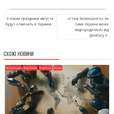
ac
w
m
о
e
itt
ai
ді
НАВІГАЦІЯ
b
er
l
л
Какие праздники августа
«Стіна Зеленського»: як
ЗАПИСІВ
o
и
будут отмечать в Украине
саме Україна може
«відгородитися» від
o
т
Донбасу
k
и
ся
СХОЖІ НОВИНИ
Актуально
Аналітика
Корисне
Різне