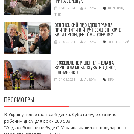
ІРИНА ВЕРЕЩУК
05.06.2024
ALESYA
ВЕРЕЩУК
,
ТЦК
ЗЕЛЕНСЬКИЙ ПРО ІДЕЮ ТРАМПА
ПРИПИНИТИ ВІЙНУ: НЕВЖЕ ВІН ХОЧЕ
БУТИ ПРЕЗИДЕНТОМ-ЛУЗЕРОМ?
01.06.2024
ALESYA
ЗЕЛЕНСЬКИЙ
“БОЖЕВІЛЬНЕ РІШЕННЯ – ВЛАДА
ВИРІШИЛА МОБІЛІЗУВАТИ ДСНС”, –
ГОНЧАРЕНКО
01.06.2024
ALESYA
ВРУ
ПРОСМОТРЫ
В Україну повертається 6-денка: Субота буде офіційно
робочим днем для всіх
- 289 588
“Отдыха больше не будет”: Украина лишилась популярного