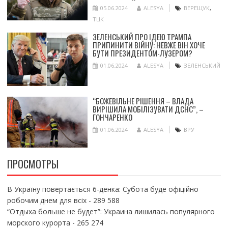
05.06.2024
ALESYA
ВЕРЕЩУК
,
ТЦК
ЗЕЛЕНСЬКИЙ ПРО ІДЕЮ ТРАМПА
ПРИПИНИТИ ВІЙНУ: НЕВЖЕ ВІН ХОЧЕ
БУТИ ПРЕЗИДЕНТОМ-ЛУЗЕРОМ?
01.06.2024
ALESYA
ЗЕЛЕНСЬКИЙ
“БОЖЕВІЛЬНЕ РІШЕННЯ – ВЛАДА
ВИРІШИЛА МОБІЛІЗУВАТИ ДСНС”, –
ГОНЧАРЕНКО
01.06.2024
ALESYA
ВРУ
ПРОСМОТРЫ
В Україну повертається 6-денка: Субота буде офіційно
робочим днем для всіх
- 289 588
“Отдыха больше не будет”: Украина лишилась популярного
морского курорта
- 265 274