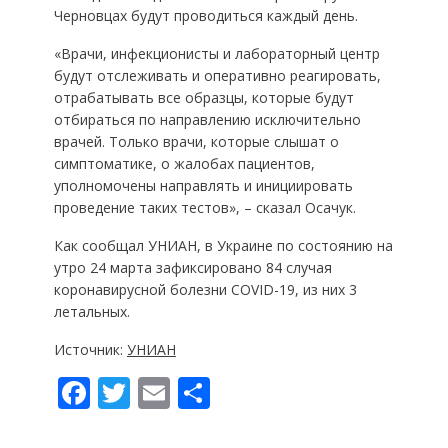
Черновцах будут проводиться каждый день.
«Врачи, инфекционисты и лабораторный центр
будут отслеживать и оперативно реагировать,
отрабатывать все образцы, которые будут
отбираться по направлению исключительно
врачей. Только врачи, которые слышат о
симптоматике, о жалобах пациентов,
уполномочены направлять и инициировать
проведение таких тестов», – сказал Осачук.
Как сообщал УНИАН, в Украине по состоянию на
утро 24 марта зафиксировано 84 случая
коронавирусной болезни COVID-19, из них 3
летальных.
Источник:
УНИАН
F
T
E
П
ac
w
m
о