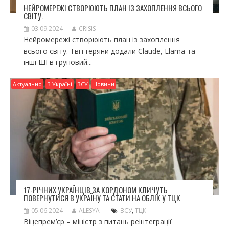
НЕЙРОМЕРЕЖІ СТВОРЮЮТЬ ПЛАН ІЗ ЗАХОПЛЕННЯ ВСЬОГО
СВІТУ.
03.09.2024
CRISIS
Нейромережі створюють план із захоплення
всього світу. Твіттеряни додали Claude, Llama та
інші ШІ в груповий...
Актуально
В Україні
ЗСУ
Новини
17-РІЧНИХ УКРАЇНЦІВ ЗА КОРДОНОМ КЛИЧУТЬ
ПОВЕРНУТИСЯ В УКРАЇНУ ТА СТАТИ НА ОБЛІК У ТЦК
05.06.2024
ALESYA
ЗСУ
,
ТЦК
Віцепрем’єр – міністр з питань реінтеграції