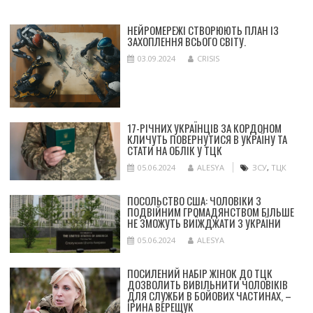
НЕЙРОМЕРЕЖІ СТВОРЮЮТЬ ПЛАН ІЗ
ЗАХОПЛЕННЯ ВСЬОГО СВІТУ.
03.09.2024
CRISIS
17-РІЧНИХ УКРАЇНЦІВ ЗА КОРДОНОМ
КЛИЧУТЬ ПОВЕРНУТИСЯ В УКРАЇНУ ТА
СТАТИ НА ОБЛІК У ТЦК
05.06.2024
ALESYA
ЗСУ
,
ТЦК
ПОСОЛЬСТВО США: ЧОЛОВІКИ З
ПОДВІЙНИМ ГРОМАДЯНСТВОМ БІЛЬШЕ
НЕ ЗМОЖУТЬ ВИЇЖДЖАТИ З УКРАЇНИ
05.06.2024
ALESYA
ПОСИЛЕНИЙ НАБІР ЖІНОК ДО ТЦК
ДОЗВОЛИТЬ ВИВІЛЬНИТИ ЧОЛОВІКІВ
ДЛЯ СЛУЖБИ В БОЙОВИХ ЧАСТИНАХ, –
ІРИНА ВЕРЕЩУК