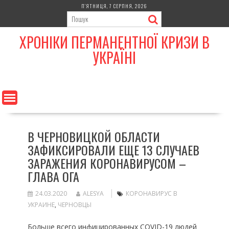
Skip
П’ЯТНИЦЯ, 7 СЕРПНЯ, 2026
to
content
ХРОНІКИ ПЕРМАНЕНТНОЇ КРИЗИ В
УКРАЇНІ
В ЧЕРНОВИЦКОЙ ОБЛАСТИ
ЗАФИКСИРОВАЛИ ЕЩЕ 13 СЛУЧАЕВ
ЗАРАЖЕНИЯ КОРОНАВИРУСОМ –
ГЛАВА ОГА
24.03.2020
ALESYA
КОРОНАВИРУС В
УКРАИНЕ
,
ЧЕРНОВЦЫ
Больше всего инфицированных COVID-19 людей