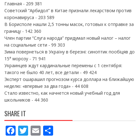
Главная
- 209 381
Советский “Арбидол” в Китае признали лекарством против
коронавируса
- 203 589
В Борисполе нашли 2,5 тонны масок, готовых к отправке за
границу
- 142 360
Член партии “Слуга народа” придумал новый налог – налог
на социальные сети
- 99 303
Зима повернеться в Україну в березні: синоптик пообіцяв до
15° морозу
- 71 941
Украинцев ждут кардинальные перемены с 1 сентября:
такого не было 40 лет, все детали
- 49 424
Эксперт ошарашил прогнозом курса доллара на ближайшую
неделю: «впервые за два года»
- 44 608
Стало известно, как начнется новый учебный год для
школьников
- 44 360
SHARE IT
F
T
E
П