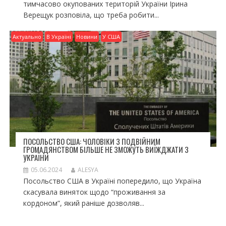
тимчасово окупованих територій України Ірина
Верещук розповіла, що треба робити...
Актуально
В Україні
Новини
У США
ПОСОЛЬСТВО США: ЧОЛОВІКИ З ПОДВІЙНИМ
ГРОМАДЯНСТВОМ БІЛЬШЕ НЕ ЗМОЖУТЬ ВИЇЖДЖАТИ З
УКРАЇНИ
05.06.2024
ALESYA
Посольство США в Україні попередило, що Україна
скасувала виняток щодо “проживання за
кордоном”, який раніше дозволяв...