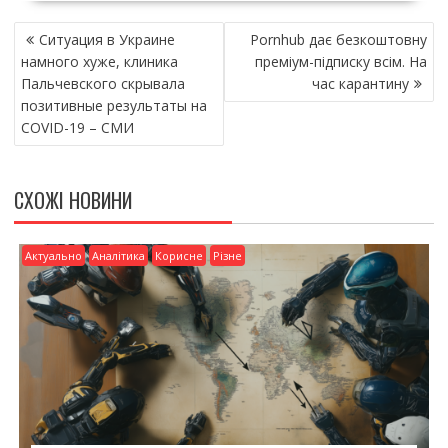
e
itt
ai
ді
НАВІГАЦІЯ
b
er
l
л
Ситуация в Украине
Pornhub дає безкоштовну
ЗАПИСІВ
o
и
намного хуже, клиника
преміум-підписку всім. На
Пальчевского скрывала
час карантину
o
т
позитивные результаты на
k
и
COVID-19 – СМИ
ся
СХОЖІ НОВИНИ
Актуально
Аналітика
Корисне
Різне