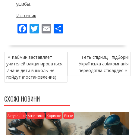
ушибы.
Источник
F
T
E
П
ac
w
m
о
e
itt
ai
ді
НАВІГАЦІЯ
b
er
l
л
Кабмин заставляет
Геть спідниці і підбори!
ЗАПИСІВ
o
и
учителей вакцинироваться.
Українська авіакомпанія
Иначе дети в школы не
переодягла стюардес
o
т
пойдут (постановление)
k
и
ся
СХОЖІ НОВИНИ
Актуально
Аналітика
Корисне
Різне