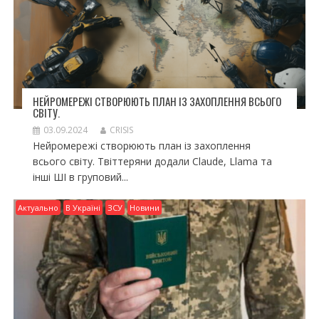
НЕЙРОМЕРЕЖІ СТВОРЮЮТЬ ПЛАН ІЗ ЗАХОПЛЕННЯ ВСЬОГО
СВІТУ.
03.09.2024
CRISIS
Нейромережі створюють план із захоплення
всього світу. Твіттеряни додали Claude, Llama та
інші ШІ в груповий...
Актуально
В Україні
ЗСУ
Новини