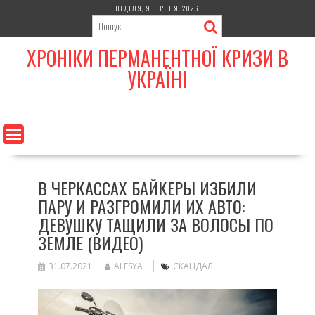
Skip
НЕДІЛЯ, 9 СЕРПНЯ, 2026
to
content
ХРОНІКИ ПЕРМАНЕНТНОЇ КРИЗИ В
УКРАЇНІ
В ЧЕРКАССАХ БАЙКЕРЫ ИЗБИЛИ
ПАРУ И РАЗГРОМИЛИ ИХ АВТО:
ДЕВУШКУ ТАЩИЛИ ЗА ВОЛОСЫ ПО
ЗЕМЛЕ (ВИДЕО)
31.07.2021
ALESYA
СКАНДАЛ