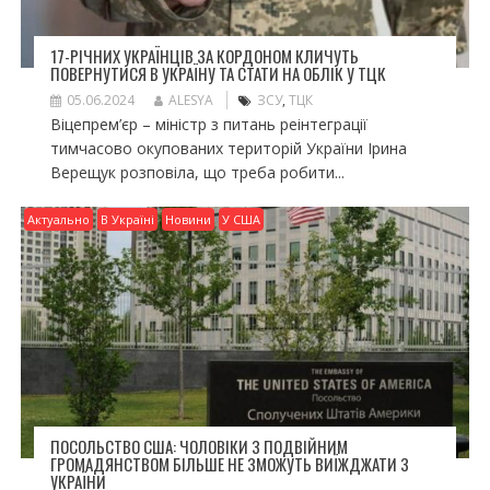
17-РІЧНИХ УКРАЇНЦІВ ЗА КОРДОНОМ КЛИЧУТЬ
ПОВЕРНУТИСЯ В УКРАЇНУ ТА СТАТИ НА ОБЛІК У ТЦК
05.06.2024
ALESYA
ЗСУ
,
ТЦК
Віцепрем’єр – міністр з питань реінтеграції
тимчасово окупованих територій України Ірина
Верещук розповіла, що треба робити...
Актуально
В Україні
Новини
У США
ПОСОЛЬСТВО США: ЧОЛОВІКИ З ПОДВІЙНИМ
ГРОМАДЯНСТВОМ БІЛЬШЕ НЕ ЗМОЖУТЬ ВИЇЖДЖАТИ З
УКРАЇНИ