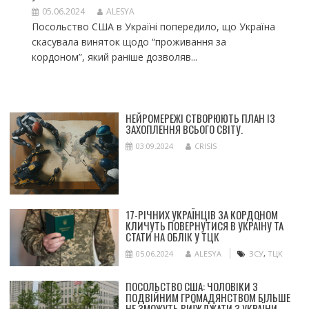
05.06.2024
ALESYA
Посольство США в Україні попередило, що Україна
скасувала виняток щодо “проживання за
кордоном”, який раніше дозволяв...
НЕЙРОМЕРЕЖІ СТВОРЮЮТЬ ПЛАН ІЗ
ЗАХОПЛЕННЯ ВСЬОГО СВІТУ.
03.09.2024
CRISIS
17-РІЧНИХ УКРАЇНЦІВ ЗА КОРДОНОМ
КЛИЧУТЬ ПОВЕРНУТИСЯ В УКРАЇНУ ТА
СТАТИ НА ОБЛІК У ТЦК
05.06.2024
ALESYA
ЗСУ
,
ТЦК
ПОСОЛЬСТВО США: ЧОЛОВІКИ З
ПОДВІЙНИМ ГРОМАДЯНСТВОМ БІЛЬШЕ
НЕ ЗМОЖУТЬ ВИЇЖДЖАТИ З УКРАЇНИ