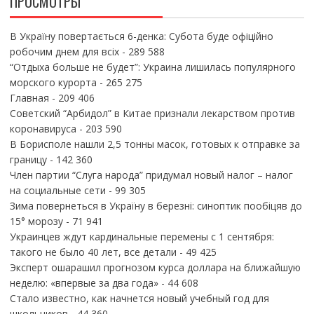
ПРОСМОТРЫ
В Україну повертається 6-денка: Субота буде офіційно
робочим днем для всіх
- 289 588
“Отдыха больше не будет”: Украина лишилась популярного
морского курорта
- 265 275
Главная
- 209 406
Советский “Арбидол” в Китае признали лекарством против
коронавируса
- 203 590
В Борисполе нашли 2,5 тонны масок, готовых к отправке за
границу
- 142 360
Член партии “Слуга народа” придумал новый налог – налог
на социальные сети
- 99 305
Зима повернеться в Україну в березні: синоптик пообіцяв до
15° морозу
- 71 941
Украинцев ждут кардинальные перемены с 1 сентября:
такого не было 40 лет, все детали
- 49 425
Эксперт ошарашил прогнозом курса доллара на ближайшую
неделю: «впервые за два года»
- 44 608
Стало известно, как начнется новый учебный год для
школьников
- 44 360