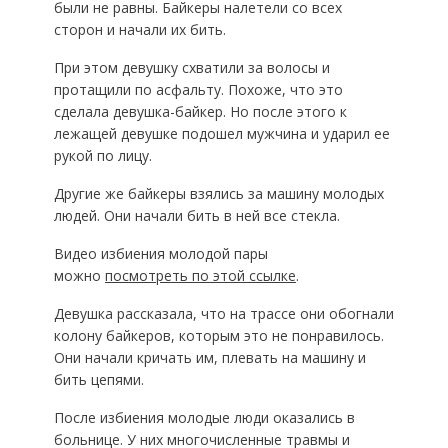
были не равны. Байкеры налетели со всех
сторон и начали их бить.
При этом девушку схватили за волосы и
протащили по асфальту. Похоже, что это
сделала девушка-байкер. Но после этого к
лежащей девушке подошел мужчина и ударил ее
рукой по лицу.
Другие же байкеры взялись за машину молодых
людей. Они начали бить в ней все стекла.
Видео избиения молодой пары
можно
посмотреть по этой ссылке
.
Девушка рассказала, что на трассе они обогнали
колону байкеров, которым это не понравилось.
Они начали кричать им, плевать на машину и
бить цепями.
После избиения молодые люди оказались в
больнице. У них многочисленные травмы и