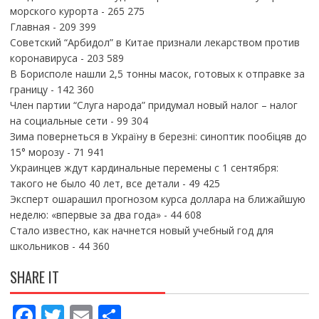
морского курорта
- 265 275
Главная
- 209 399
Советский “Арбидол” в Китае признали лекарством против
коронавируса
- 203 589
В Борисполе нашли 2,5 тонны масок, готовых к отправке за
границу
- 142 360
Член партии “Слуга народа” придумал новый налог – налог
на социальные сети
- 99 304
Зима повернеться в Україну в березні: синоптик пообіцяв до
15° морозу
- 71 941
Украинцев ждут кардинальные перемены с 1 сентября:
такого не было 40 лет, все детали
- 49 425
Эксперт ошарашил прогнозом курса доллара на ближайшую
неделю: «впервые за два года»
- 44 608
Стало известно, как начнется новый учебный год для
школьников
- 44 360
SHARE IT
F
T
E
П