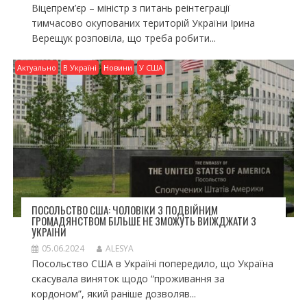
Віцепрем’єр – міністр з питань реінтеграції
тимчасово окупованих територій України Ірина
Верещук розповіла, що треба робити...
Актуально
В Україні
Новини
У США
ПОСОЛЬСТВО США: ЧОЛОВІКИ З ПОДВІЙНИМ
ГРОМАДЯНСТВОМ БІЛЬШЕ НЕ ЗМОЖУТЬ ВИЇЖДЖАТИ З
УКРАЇНИ
05.06.2024
ALESYA
Посольство США в Україні попередило, що Україна
скасувала виняток щодо “проживання за
кордоном”, який раніше дозволяв...