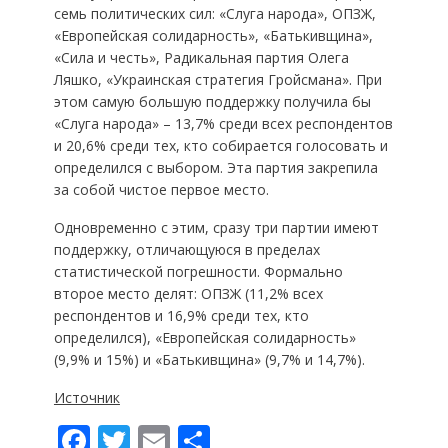
семь политических сил: «Слуга народа», ОПЗЖ,
«Европейская солидарность», «Батькивщина»,
«Сила и честь», Радикальная партия Олега
Ляшко, «Украинская стратегия Гройсмана». При
этом самую большую поддержку получила бы
«Слуга народа» – 13,7% среди всех респондентов
и 20,6% среди тех, кто собирается голосовать и
определился с выбором. Эта партия закрепила
за собой чистое первое место.
Одновременно с этим, сразу три партии имеют
поддержку, отличающуюся в пределах
статистической погрешности. Формально
второе место делят: ОПЗЖ (11,2% всех
респондентов и 16,9% среди тех, кто
определился), «Европейская солидарность»
(9,9% и 15%) и «Батькивщина» (9,7% и 14,7%).
Источник
F
T
E
П