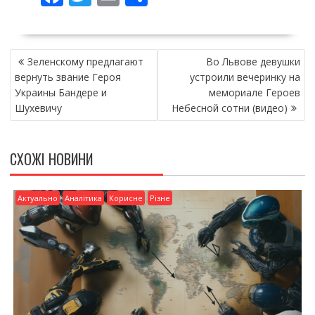
ac
w
m
о
e
itt
ai
ді
НАВІГАЦІЯ
b
er
l
л
Зеленскому предлагают
Во Львове девушки
ЗАПИСІВ
o
и
вернуть звание Героя
устроили вечеринку на
Украины Бандере и
мемориале Героев
o
т
Шухевичу
Небесной сотни (видео)
k
и
ся
СХОЖІ НОВИНИ
Актуально
Аналітика
Корисне
Різне