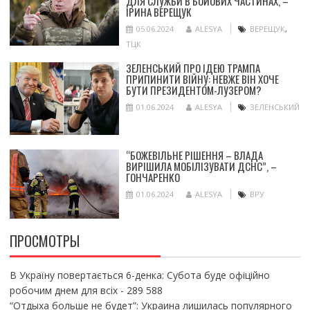
ДЛЯ СЛУЖБИ В БОЙОВИХ ЧАСТИНАХ, –
ІРИНА ВЕРЕЩУК
05.06.2024
ALESYA
ВЕРЕЩУК
,
ТЦК
ЗЕЛЕНСЬКИЙ ПРО ІДЕЮ ТРАМПА
ПРИПИНИТИ ВІЙНУ: НЕВЖЕ ВІН ХОЧЕ
БУТИ ПРЕЗИДЕНТОМ-ЛУЗЕРОМ?
01.06.2024
ALESYA
ЗЕЛЕНСЬКИЙ
“БОЖЕВІЛЬНЕ РІШЕННЯ – ВЛАДА
ВИРІШИЛА МОБІЛІЗУВАТИ ДСНС”, –
ГОНЧАРЕНКО
01.06.2024
ALESYA
ВРУ
ПРОСМОТРЫ
В Україну повертається 6-денка: Субота буде офіційно
робочим днем для всіх
- 289 588
“Отдыха больше не будет”: Украина лишилась популярного