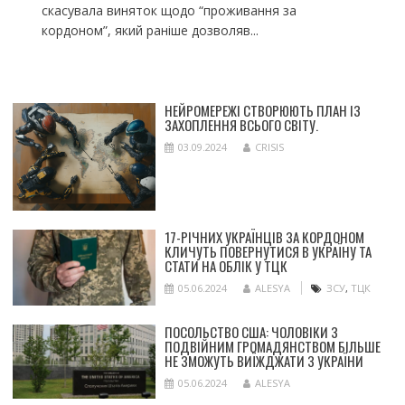
скасувала виняток щодо “проживання за
кордоном”, який раніше дозволяв...
НЕЙРОМЕРЕЖІ СТВОРЮЮТЬ ПЛАН ІЗ
ЗАХОПЛЕННЯ ВСЬОГО СВІТУ.
03.09.2024
CRISIS
17-РІЧНИХ УКРАЇНЦІВ ЗА КОРДОНОМ
КЛИЧУТЬ ПОВЕРНУТИСЯ В УКРАЇНУ ТА
СТАТИ НА ОБЛІК У ТЦК
05.06.2024
ALESYA
ЗСУ
,
ТЦК
ПОСОЛЬСТВО США: ЧОЛОВІКИ З
ПОДВІЙНИМ ГРОМАДЯНСТВОМ БІЛЬШЕ
НЕ ЗМОЖУТЬ ВИЇЖДЖАТИ З УКРАЇНИ
05.06.2024
ALESYA