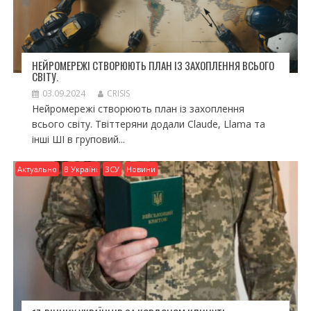
НЕЙРОМЕРЕЖІ СТВОРЮЮТЬ ПЛАН ІЗ ЗАХОПЛЕННЯ ВСЬОГО
СВІТУ.
03.09.2024
CRISIS
Нейромережі створюють план із захоплення
всього світу. Твіттеряни додали Claude, Llama та
інші ШІ в груповий...
Актуально
В Україні
ЗСУ
Новини