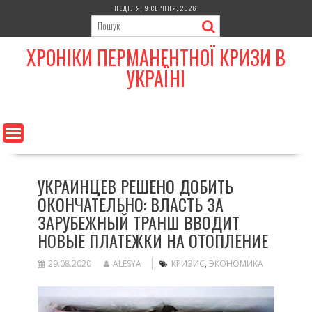
Skip
НЕДІЛЯ, 9 СЕРПНЯ, 2026
to
content
ХРОНІКИ ПЕРМАНЕНТНОЇ КРИЗИ В
УКРАЇНІ
УКРАИНЦЕВ РЕШЕНО ДОБИТЬ
ОКОНЧАТЕЛЬНО: ВЛАСТЬ ЗА
ЗАРУБЕЖНЫЙ ТРАНШ ВВОДИТ
НОВЫЕ ПЛАТЕЖКИ НА ОТОПЛЕНИЕ
29.08.2020
ALESYA
КРИЗИС
,
ЭКОНОМИКА