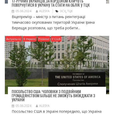
17-РІЧНИХ УКРАЇНЦІВ ЗА КОРДОНОМ КЛИЧУТЬ
ПОВЕРНУТИСЯ В УКРАЇНУ ТА СТАТИ НА ОБЛІК У ТЦК
05.06.2024
ALESYA
ЗСУ
,
ТЦК
Віцепрем’єр – міністр з питань реінтеграції
тимчасово окупованих територій України Ірина
Верещук розповіла, що треба робити...
Актуально
В Україні
Новини
У США
ПОСОЛЬСТВО США: ЧОЛОВІКИ З ПОДВІЙНИМ
ГРОМАДЯНСТВОМ БІЛЬШЕ НЕ ЗМОЖУТЬ ВИЇЖДЖАТИ З
УКРАЇНИ
05.06.2024
ALESYA
Посольство США в Україні попередило, що Україна