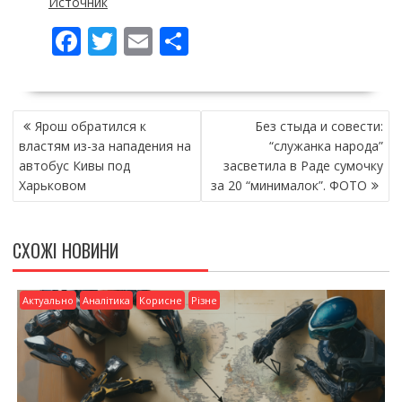
Источник
F
T
E
П
ac
w
m
о
e
itt
ai
ді
НАВІГАЦІЯ
b
er
l
л
Ярош обратился к
Без стыда и совести:
ЗАПИСІВ
o
и
властям из-за нападения на
“служанка народа”
автобус Кивы под
засветила в Раде сумочку
o
т
Харьковом
за 20 “минималок”. ФОТО
k
и
ся
СХОЖІ НОВИНИ
Актуально
Аналітика
Корисне
Різне