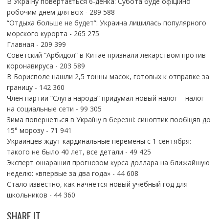
В Україну повертається 6-денка: Субота буде офіційно
робочим днем для всіх
- 289 588
“Отдыха больше не будет”: Украина лишилась популярного
морского курорта
- 265 275
Главная
- 209 399
Советский “Арбидол” в Китае признали лекарством против
коронавируса
- 203 589
В Борисполе нашли 2,5 тонны масок, готовых к отправке за
границу
- 142 360
Член партии “Слуга народа” придумал новый налог – налог
на социальные сети
- 99 305
Зима повернеться в Україну в березні: синоптик пообіцяв до
15° морозу
- 71 941
Украинцев ждут кардинальные перемены с 1 сентября:
такого не было 40 лет, все детали
- 49 425
Эксперт ошарашил прогнозом курса доллара на ближайшую
неделю: «впервые за два года»
- 44 608
Стало известно, как начнется новый учебный год для
школьников
- 44 360
SHARE IT