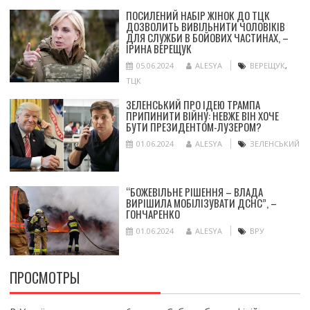
ПОСИЛЕНИЙ НАБІР ЖІНОК ДО ТЦК
ДОЗВОЛИТЬ ВИВІЛЬНИТИ ЧОЛОВІКІВ
ДЛЯ СЛУЖБИ В БОЙОВИХ ЧАСТИНАХ, –
ІРИНА ВЕРЕЩУК
05.06.2024
ALESYA
ВЕРЕЩУК
,
ТЦК
ЗЕЛЕНСЬКИЙ ПРО ІДЕЮ ТРАМПА
ПРИПИНИТИ ВІЙНУ: НЕВЖЕ ВІН ХОЧЕ
БУТИ ПРЕЗИДЕНТОМ-ЛУЗЕРОМ?
01.06.2024
ALESYA
ЗЕЛЕНСЬКИЙ
“БОЖЕВІЛЬНЕ РІШЕННЯ – ВЛАДА
ВИРІШИЛА МОБІЛІЗУВАТИ ДСНС”, –
ГОНЧАРЕНКО
01.06.2024
ALESYA
ВРУ
ПРОСМОТРЫ