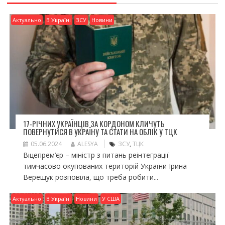
Актуально
В Україні
ЗСУ
Новини
17-РІЧНИХ УКРАЇНЦІВ ЗА КОРДОНОМ КЛИЧУТЬ
ПОВЕРНУТИСЯ В УКРАЇНУ ТА СТАТИ НА ОБЛІК У ТЦК
05.06.2024
ALESYA
ЗСУ
,
ТЦК
Віцепрем’єр – міністр з питань реінтеграції
тимчасово окупованих територій України Ірина
Верещук розповіла, що треба робити...
Актуально
В Україні
Новини
У США