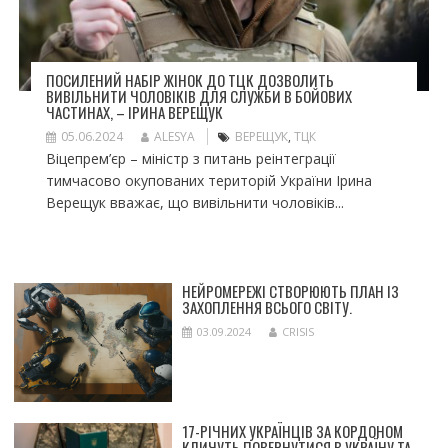
ПОСИЛЕНИЙ НАБІР ЖІНОК ДО ТЦК ДОЗВОЛИТЬ
ВИВІЛЬНИТИ ЧОЛОВІКІВ ДЛЯ СЛУЖБИ В БОЙОВИХ
ЧАСТИНАХ, – ІРИНА ВЕРЕЩУК
05.06.2024
ALESYA
ВЕРЕЩУК
,
ТЦК
Віцепрем’єр – міністр з питань реінтеграції
тимчасово окупованих територій України Ірина
Верещук вважає, що вивільнити чоловіків...
НЕЙРОМЕРЕЖІ СТВОРЮЮТЬ ПЛАН ІЗ
ЗАХОПЛЕННЯ ВСЬОГО СВІТУ.
03.09.2024
CRISIS
17-РІЧНИХ УКРАЇНЦІВ ЗА КОРДОНОМ
КЛИЧУТЬ ПОВЕРНУТИСЯ В УКРАЇНУ ТА