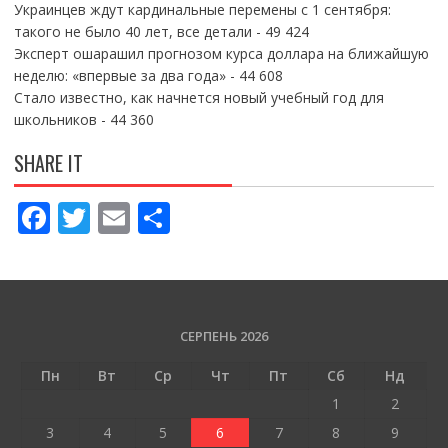
Украинцев ждут кардинальные перемены с 1 сентября:
такого не было 40 лет, все детали
- 49 424
Эксперт ошарашил прогнозом курса доллара на ближайшую
неделю: «впервые за два года»
- 44 608
Стало известно, как начнется новый учебный год для
школьников
- 44 360
SHARE IT
F
T
E
П
ac
w
m
о
e
itt
ai
ді
b
er
l
л
o
и
СЕРПЕНЬ 2026
o
т
Пн
Вт
Ср
Чт
Пт
Сб
Нд
k
и
1
2
ся
3
4
5
6
7
8
9