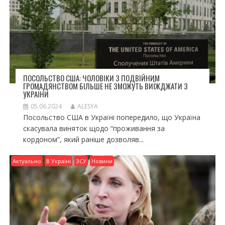
ПОСОЛЬСТВО США: ЧОЛОВІКИ З ПОДВІЙНИМ
ГРОМАДЯНСТВОМ БІЛЬШЕ НЕ ЗМОЖУТЬ ВИЇЖДЖАТИ З
УКРАЇНИ
05.06.2024
ALESYA
Посольство США в Україні попередило, що Україна
скасувала виняток щодо “проживання за
кордоном”, який раніше дозволяв...
Актуально
В Україні
ЗСУ
Новини