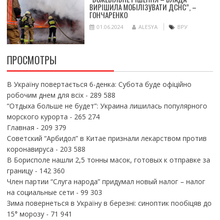
ВИРІШИЛА МОБІЛІЗУВАТИ ДСНС”, –
ГОНЧАРЕНКО
01.06.2024
ALESYA
ВРУ
ПРОСМОТРЫ
В Україну повертається 6-денка: Субота буде офіційно
робочим днем для всіх
- 289 588
“Отдыха больше не будет”: Украина лишилась популярного
морского курорта
- 265 274
Главная
- 209 379
Советский “Арбидол” в Китае признали лекарством против
коронавируса
- 203 588
В Борисполе нашли 2,5 тонны масок, готовых к отправке за
границу
- 142 360
Член партии “Слуга народа” придумал новый налог – налог
на социальные сети
- 99 303
Зима повернеться в Україну в березні: синоптик пообіцяв до
15° морозу
- 71 941