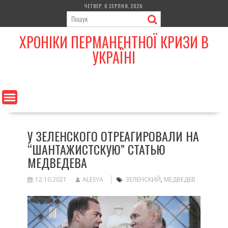
Skip
ЧЕТВЕР, 6 СЕРПНЯ, 2026
to
content
ХРОНІКИ ПЕРМАНЕНТНОЇ КРИЗИ В
УКРАЇНІ
У ЗЕЛЕНСКОГО ОТРЕАГИРОВАЛИ НА
“ШАНТАЖИСТСКУЮ” СТАТЬЮ
МЕДВЕДЕВА
12.10.2021
ALESYA
ЗЕЛЕНСКИЙ
,
МЕДВЕДЕВ