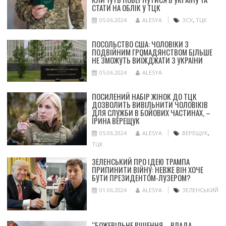
СТАТИ НА ОБЛІК У ТЦК
05.06.2024
ALESYA
ЗСУ
,
ТЦК
ПОСОЛЬСТВО США: ЧОЛОВІКИ З
ПОДВІЙНИМ ГРОМАДЯНСТВОМ БІЛЬШЕ
НЕ ЗМОЖУТЬ ВИЇЖДЖАТИ З УКРАЇНИ
05.06.2024
ALESYA
ПОСИЛЕНИЙ НАБІР ЖІНОК ДО ТЦК
ДОЗВОЛИТЬ ВИВІЛЬНИТИ ЧОЛОВІКІВ
ДЛЯ СЛУЖБИ В БОЙОВИХ ЧАСТИНАХ, –
ІРИНА ВЕРЕЩУК
05.06.2024
ALESYA
ВЕРЕЩУК
,
ТЦК
ЗЕЛЕНСЬКИЙ ПРО ІДЕЮ ТРАМПА
ПРИПИНИТИ ВІЙНУ: НЕВЖЕ ВІН ХОЧЕ
БУТИ ПРЕЗИДЕНТОМ-ЛУЗЕРОМ?
01.06.2024
ALESYA
ЗЕЛЕНСЬКИЙ
“БОЖЕВІЛЬНЕ РІШЕННЯ – ВЛАДА