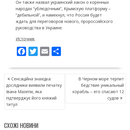
Он также назвал украинский закон о коренных
народах “ублюдочным”, Крымскую платформу –
“дебильной”, и намекнул, что Россия будет
ждать для переговоров нового, пророссийского
руководства в Украине.
Источник
F
T
E
П
ac
w
m
о
e
itt
ai
ді
НАВІГАЦІЯ
b
er
l
л
Сенсаційна знахідка:
В Черном море терпит
ЗАПИСІВ
o
и
дослідники виявили печатку
бедствие уникальный
Івана Мазепи, яка
корабль – его спасают 12
o
т
підтверджує його княжий
судов
k
и
титул
ся
СХОЖІ НОВИНИ