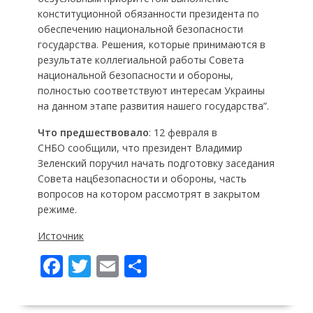
конституционной обязанности президента по
обеспечению национальной безопасности
государства. Решения, которые принимаются в
результате коллегиальной работы Совета
национальной безопасности и обороны,
полностью соответствуют интересам Украины
на данном этапе развития нашего государства”.
Что предшествовало
: 12 февраля в
СНБО сообщили, что президент Владимир
Зеленский поручил начать подготовку заседания
Совета нацбезопасности и обороны, часть
вопросов на котором рассмотрят в закрытом
режиме.
Источник
F
T
E
П
ac
w
m
о
e
itt
ai
ді