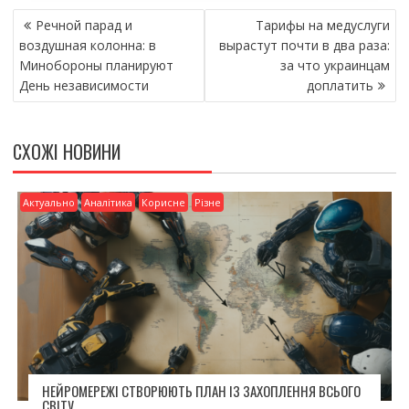
НАВІГАЦІЯ
b
er
l
л
Речной парад и
Тарифы на медуслуги
ЗАПИСІВ
o
и
воздушная колонна: в
вырастут почти в два раза:
Минобороны планируют
за что украинцам
o
т
День независимости
доплатить
k
и
ся
СХОЖІ НОВИНИ
Актуально
Аналітика
Корисне
Різне
НЕЙРОМЕРЕЖІ СТВОРЮЮТЬ ПЛАН ІЗ ЗАХОПЛЕННЯ ВСЬОГО
СВІТУ.