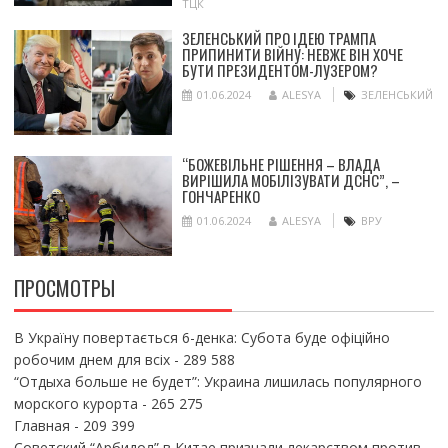
ТЦК
ЗЕЛЕНСЬКИЙ ПРО ІДЕЮ ТРАМПА
ПРИПИНИТИ ВІЙНУ: НЕВЖЕ ВІН ХОЧЕ
БУТИ ПРЕЗИДЕНТОМ-ЛУЗЕРОМ?
01.06.2024
ALESYA
ЗЕЛЕНСЬКИЙ
“БОЖЕВІЛЬНЕ РІШЕННЯ – ВЛАДА
ВИРІШИЛА МОБІЛІЗУВАТИ ДСНС”, –
ГОНЧАРЕНКО
01.06.2024
ALESYA
ВРУ
ПРОСМОТРЫ
В Україну повертається 6-денка: Субота буде офіційно
робочим днем для всіх
- 289 588
“Отдыха больше не будет”: Украина лишилась популярного
морского курорта
- 265 275
Главная
- 209 399
Советский “Арбидол” в Китае признали лекарством против