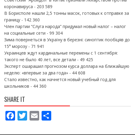
коронавируса
- 203 589
В Борисполе нашли 2,5 тонны масок, готовых к отправке за
границу
- 142 360
Член партии “Слуга народа” придумал новый налог – налог
на социальные сети
- 99 304
Зима повернеться в Україну в березні: синоптик пообіцяв до
15° морозу
- 71 941
Украинцев ждут кардинальные перемены с 1 сентября:
такого не было 40 лет, все детали
- 49 425
Эксперт ошарашил прогнозом курса доллара на ближайшую
неделю: «впервые за два года»
- 44 608
Стало известно, как начнется новый учебный год для
школьников
- 44 360
SHARE IT
F
T
E
П
ac
w
m
о
e
itt
ai
ді