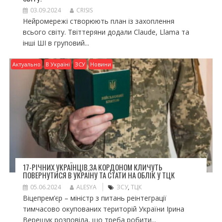
03.09.2024
CRISIS
Нейромережі створюють план із захоплення
всього світу. Твіттеряни додали Claude, Llama та
інші ШІ в груповий...
Актуально
В Україні
ЗСУ
Новини
17-РІЧНИХ УКРАЇНЦІВ ЗА КОРДОНОМ КЛИЧУТЬ
ПОВЕРНУТИСЯ В УКРАЇНУ ТА СТАТИ НА ОБЛІК У ТЦК
05.06.2024
ALESYA
ЗСУ
,
ТЦК
Віцепрем’єр – міністр з питань реінтеграції
тимчасово окупованих територій України Ірина
Верещук розповіла, що треба робити...