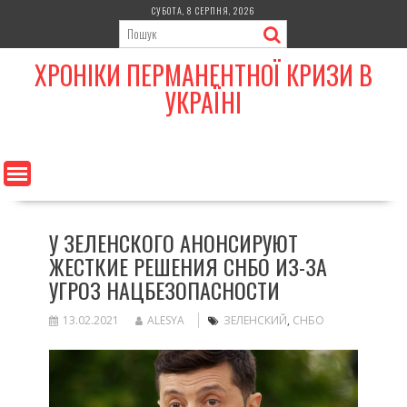
Skip
СУБОТА, 8 СЕРПНЯ, 2026
to
content
ХРОНІКИ ПЕРМАНЕНТНОЇ КРИЗИ В
УКРАЇНІ
У ЗЕЛЕНСКОГО АНОНСИРУЮТ
ЖЕСТКИЕ РЕШЕНИЯ СНБО ИЗ-ЗА
УГРОЗ НАЦБЕЗОПАСНОСТИ
13.02.2021
ALESYA
ЗЕЛЕНСКИЙ
,
СНБО