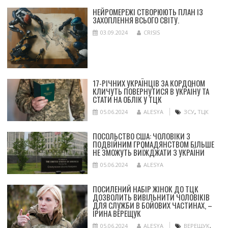
НЕЙРОМЕРЕЖІ СТВОРЮЮТЬ ПЛАН ІЗ
ЗАХОПЛЕННЯ ВСЬОГО СВІТУ.
03.09.2024
CRISIS
17-РІЧНИХ УКРАЇНЦІВ ЗА КОРДОНОМ
КЛИЧУТЬ ПОВЕРНУТИСЯ В УКРАЇНУ ТА
СТАТИ НА ОБЛІК У ТЦК
05.06.2024
ALESYA
ЗСУ
,
ТЦК
ПОСОЛЬСТВО США: ЧОЛОВІКИ З
ПОДВІЙНИМ ГРОМАДЯНСТВОМ БІЛЬШЕ
НЕ ЗМОЖУТЬ ВИЇЖДЖАТИ З УКРАЇНИ
05.06.2024
ALESYA
ПОСИЛЕНИЙ НАБІР ЖІНОК ДО ТЦК
ДОЗВОЛИТЬ ВИВІЛЬНИТИ ЧОЛОВІКІВ
ДЛЯ СЛУЖБИ В БОЙОВИХ ЧАСТИНАХ, –
ІРИНА ВЕРЕЩУК
05.06.2024
ALESYA
ВЕРЕЩУК
,