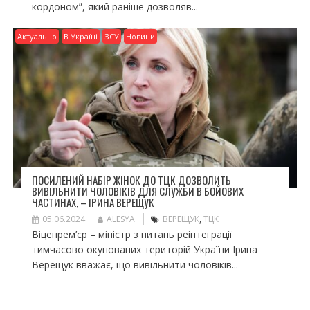
кордоном”, який раніше дозволяв...
Актуально
В Україні
ЗСУ
Новини
ПОСИЛЕНИЙ НАБІР ЖІНОК ДО ТЦК ДОЗВОЛИТЬ
ВИВІЛЬНИТИ ЧОЛОВІКІВ ДЛЯ СЛУЖБИ В БОЙОВИХ
ЧАСТИНАХ, – ІРИНА ВЕРЕЩУК
05.06.2024
ALESYA
ВЕРЕЩУК
,
ТЦК
Віцепрем’єр – міністр з питань реінтеграції
тимчасово окупованих територій України Ірина
Верещук вважає, що вивільнити чоловіків...