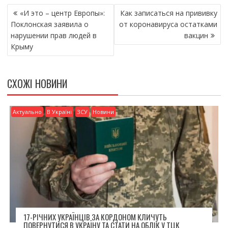
НАВІГАЦІЯ
b
er
l
л
«И это – центр Европы»:
Как записаться на прививку
ЗАПИСІВ
o
и
Поклонская заявила о
от коронавируса остатками
нарушении прав людей в
вакцин
o
т
Крыму
k
и
ся
СХОЖІ НОВИНИ
Актуально
В Україні
ЗСУ
Новини
17-РІЧНИХ УКРАЇНЦІВ ЗА КОРДОНОМ КЛИЧУТЬ
ПОВЕРНУТИСЯ В УКРАЇНУ ТА СТАТИ НА ОБЛІК У ТЦК