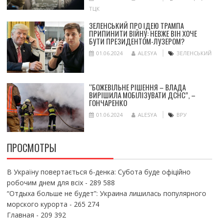
ТЦК
ЗЕЛЕНСЬКИЙ ПРО ІДЕЮ ТРАМПА
ПРИПИНИТИ ВІЙНУ: НЕВЖЕ ВІН ХОЧЕ
БУТИ ПРЕЗИДЕНТОМ-ЛУЗЕРОМ?
01.06.2024
ALESYA
ЗЕЛЕНСЬКИЙ
“БОЖЕВІЛЬНЕ РІШЕННЯ – ВЛАДА
ВИРІШИЛА МОБІЛІЗУВАТИ ДСНС”, –
ГОНЧАРЕНКО
01.06.2024
ALESYA
ВРУ
ПРОСМОТРЫ
В Україну повертається 6-денка: Субота буде офіційно
робочим днем для всіх
- 289 588
“Отдыха больше не будет”: Украина лишилась популярного
морского курорта
- 265 274
Главная
- 209 392