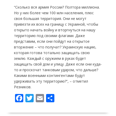
“Сколько вся армия России? Полтора миллиона.
Но у них более чем 100 млн населения, плюс
своя большая территория. Они не могут
привезти их всех на границу с Украиной, чтобы
открыто начать войну и вторгнуться на нашу
территорию под своими флагами. Даже
представим, если они пойдут на открытое
вторжение – что получат? Украинскую нацию,
которая готова тотально защищать свою
землю. Каждый с оружием в руках будет
защищать свой дом и улицу. Даже если они куда-
то и проскочат танковым ударом, что дальше?
Какими военными контингентами будут
удерживать эту территорию?”, – отметил
Резников.
F
T
E
П
ac
w
m
о
e
itt
ai
ді