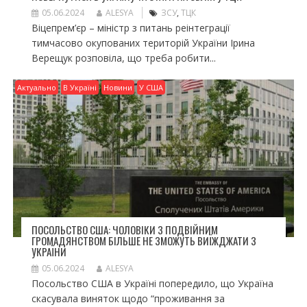
05.06.2024
ALESYA
ЗСУ
,
ТЦК
Віцепрем’єр – міністр з питань реінтеграції
тимчасово окупованих територій України Ірина
Верещук розповіла, що треба робити...
Актуально
В Україні
Новини
У США
ПОСОЛЬСТВО США: ЧОЛОВІКИ З ПОДВІЙНИМ
ГРОМАДЯНСТВОМ БІЛЬШЕ НЕ ЗМОЖУТЬ ВИЇЖДЖАТИ З
УКРАЇНИ
05.06.2024
ALESYA
Посольство США в Україні попередило, що Україна
скасувала виняток щодо “проживання за