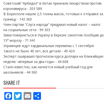
Советский “Арбидол” в Китае признали лекарством против
коронавируса
- 203 589
В Борисполе нашли 2,5 тонны масок, готовых к отправке за
границу
- 142 360
Член партии “Слуга народа” придумал новый налог – налог
на социальные сети
- 99 303
Зима повернеться в Україну в березні: синоптик пообіцяв до
15° морозу
- 71 941
Украинцев ждут кардинальные перемены с 1 сентября:
такого не было 40 лет, все детали
- 49 424
Эксперт ошарашил прогнозом курса доллара на ближайшую
неделю: «впервые за два года»
- 44 608
Стало известно, как начнется новый учебный год для
школьников
- 44 360
SHARE IT
F
T
E
П
ac
w
m
о