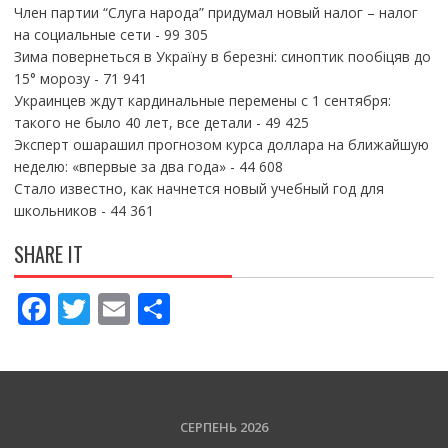
Член партии “Слуга народа” придумал новый налог – налог
на социальные сети
- 99 305
Зима повернеться в Україну в березні: синоптик пообіцяв до
15° морозу
- 71 941
Украинцев ждут кардинальные перемены с 1 сентября:
такого не было 40 лет, все детали
- 49 425
Эксперт ошарашил прогнозом курса доллара на ближайшую
неделю: «впервые за два года»
- 44 608
Стало известно, как начнется новый учебный год для
школьников
- 44 361
SHARE IT
F
T
E
П
ac
w
m
о
e
itt
ai
ді
b
er
l
л
o
и
СЕРПЕНЬ 2026