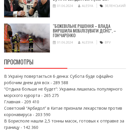
01.06.2024
ALESYA
ЗЕЛЕНСЬКИЙ
“БОЖЕВІЛЬНЕ РІШЕННЯ – ВЛАДА
ВИРІШИЛА МОБІЛІЗУВАТИ ДСНС”, –
ГОНЧАРЕНКО
01.06.2024
ALESYA
ВРУ
ПРОСМОТРЫ
В Україну повертається 6-денка: Субота буде офіційно
робочим днем для всіх
- 289 588
“Отдыха больше не будет”: Украина лишилась популярного
морского курорта
- 265 275
Главная
- 209 410
Советский “Арбидол” в Китае признали лекарством против
коронавируса
- 203 590
В Борисполе нашли 2,5 тонны масок, готовых к отправке за
границу
- 142 360