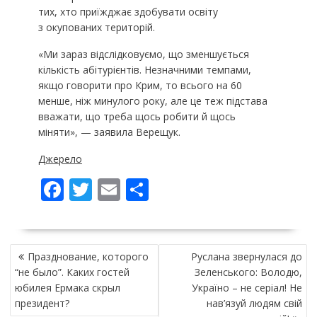
тих, хто приїжджає здобувати освіту
з окупованих територій.
«Ми зараз відслідковуємо, що зменшується
кількість абітурієнтів. Незначними темпами,
якщо говорити про Крим, то всього на 60
менше, ніж минулого року, але це теж підстава
вважати, що треба щось робити й щось
міняти», — заявила Верещук.
Джерело
F
T
E
П
ac
w
m
о
e
itt
ai
ді
НАВІГАЦІЯ
b
er
l
л
Празднование, которого
Руслана звернулася до
ЗАПИСІВ
o
и
“не было”. Каких гостей
Зеленського: Володю,
юбилея Ермака скрыл
Україно – не серіал! Не
o
т
президент?
нав’язуй людям свій