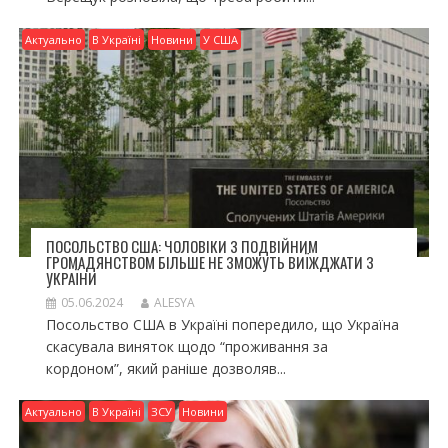
Актуально
В Україні
Новини
У США
ПОСОЛЬСТВО США: ЧОЛОВІКИ З ПОДВІЙНИМ
ГРОМАДЯНСТВОМ БІЛЬШЕ НЕ ЗМОЖУТЬ ВИЇЖДЖАТИ З
УКРАЇНИ
05.06.2024
ALESYA
Посольство США в Україні попередило, що Україна
скасувала виняток щодо “проживання за
кордоном”, який раніше дозволяв...
Актуально
В Україні
ЗСУ
Новини