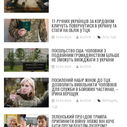
17-РІЧНИХ УКРАЇНЦІВ ЗА КОРДОНОМ
КЛИЧУТЬ ПОВЕРНУТИСЯ В УКРАЇНУ ТА
СТАТИ НА ОБЛІК У ТЦК
05.06.2024
ALESYA
ЗСУ
,
ТЦК
ПОСОЛЬСТВО США: ЧОЛОВІКИ З
ПОДВІЙНИМ ГРОМАДЯНСТВОМ БІЛЬШЕ
НЕ ЗМОЖУТЬ ВИЇЖДЖАТИ З УКРАЇНИ
05.06.2024
ALESYA
ПОСИЛЕНИЙ НАБІР ЖІНОК ДО ТЦК
ДОЗВОЛИТЬ ВИВІЛЬНИТИ ЧОЛОВІКІВ
ДЛЯ СЛУЖБИ В БОЙОВИХ ЧАСТИНАХ, –
ІРИНА ВЕРЕЩУК
05.06.2024
ALESYA
ВЕРЕЩУК
,
ТЦК
ЗЕЛЕНСЬКИЙ ПРО ІДЕЮ ТРАМПА
ПРИПИНИТИ ВІЙНУ: НЕВЖЕ ВІН ХОЧЕ
БУТИ ПРЕЗИДЕНТОМ-ЛУЗЕРОМ?