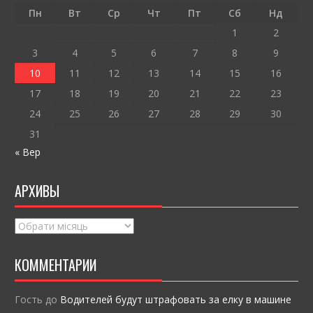
o
т
Пн
Вт
Ср
Чт
Пт
Сб
Нд
k
и
1
2
ся
3
4
5
6
7
8
9
10
11
12
13
14
15
16
17
18
19
20
21
22
23
24
25
26
27
28
29
30
31
« Вер
АРХИВЫ
Архивы
КОММЕНТАРИИ
Гость
до
Водителей будут штрафовать за елку в машине