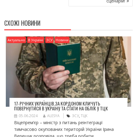
k
и
сценарій!
ся
СХОЖІ НОВИНИ
Актуально
В Україні
ЗСУ
Новини
17-РІЧНИХ УКРАЇНЦІВ ЗА КОРДОНОМ КЛИЧУТЬ
ПОВЕРНУТИСЯ В УКРАЇНУ ТА СТАТИ НА ОБЛІК У ТЦК
05.06.2024
ALESYA
ЗСУ
,
ТЦК
Віцепрем’єр – міністр з питань реінтеграції
тимчасово окупованих територій України Ірина
Верещук розповіла, що треба робити...