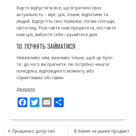
Варто відпустити все, що втратило своє
актуальність – мрії, цілі, плани, відносини та
людей. Відпустіть свої помилки, погані спогади,
світогляд. Розставте нові пріоритети, поставте
нові цілі, вибачте себе і рухайтеся далі.
10. ПОЧНІТЬ ЗАЙМАТИСЯ
Неважливо чим, важливо тільки, щоб це було
те, до чого ви прагнете. Не потрібно чекати
понеділка, відповідного моменту або
сприятливих обставин.
Джерело
F
T
E
П
ac
w
m
о
e
itt
ai
ді
НАВІГАЦІЯ
b
er
l
л
Лукашенко допустил
В Киеве на рынке продают
ЗАПИСІВ