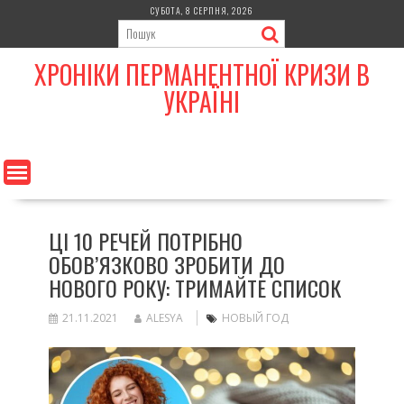
Skip
СУБОТА, 8 СЕРПНЯ, 2026
to
content
ХРОНІКИ ПЕРМАНЕНТНОЇ КРИЗИ В
УКРАЇНІ
ЦІ 10 РЕЧЕЙ ПОТРІБНО
ОБОВ’ЯЗКОВО ЗРОБИТИ ДО
НОВОГО РОКУ: ТРИМАЙТЕ СПИСОК
21.11.2021
ALESYA
НОВЫЙ ГОД