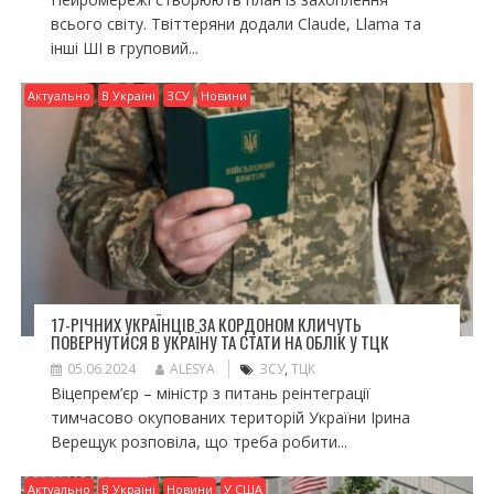
всього світу. Твіттеряни додали Claude, Llama та
інші ШІ в груповий...
Актуально
В Україні
ЗСУ
Новини
17-РІЧНИХ УКРАЇНЦІВ ЗА КОРДОНОМ КЛИЧУТЬ
ПОВЕРНУТИСЯ В УКРАЇНУ ТА СТАТИ НА ОБЛІК У ТЦК
05.06.2024
ALESYA
ЗСУ
,
ТЦК
Віцепрем’єр – міністр з питань реінтеграції
тимчасово окупованих територій України Ірина
Верещук розповіла, що треба робити...
Актуально
В Україні
Новини
У США