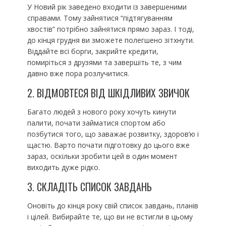
У Новий рік заведено входити із завершеними
справами. Тому зайнятися “підтягуванням
хвостів” потрібно зайнятися прямо зараз. І тоді,
до кінця грудня ви зможете полегшено зітхнути.
Віддайте всі борги, закрийте кредити,
помиріться з друзями та завершіть те, з чим
давно вже пора розлучитися.
2. ВІДМОВТЕСЯ ВІД ШКІДЛИВИХ ЗВИЧОК
Багато людей з нового року хочуть кинути
палити, почати займатися спортом або
позбутися того, що заважає розвитку, здоров’ю і
щастю. Варто почати підготовку до цього вже
зараз, оскільки зробити цей в один момент
виходить дуже рідко.
3. СКЛАДІТЬ СПИСОК ЗАВДАНЬ
Оновіть до кінця року свій список завдань, планів
і цілей. Вибирайте те, що ви не встигли в цьому