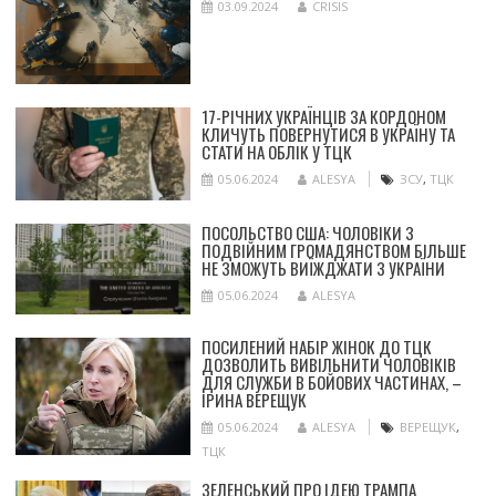
03.09.2024
CRISIS
17-РІЧНИХ УКРАЇНЦІВ ЗА КОРДОНОМ
КЛИЧУТЬ ПОВЕРНУТИСЯ В УКРАЇНУ ТА
СТАТИ НА ОБЛІК У ТЦК
05.06.2024
ALESYA
ЗСУ
,
ТЦК
ПОСОЛЬСТВО США: ЧОЛОВІКИ З
ПОДВІЙНИМ ГРОМАДЯНСТВОМ БІЛЬШЕ
НЕ ЗМОЖУТЬ ВИЇЖДЖАТИ З УКРАЇНИ
05.06.2024
ALESYA
ПОСИЛЕНИЙ НАБІР ЖІНОК ДО ТЦК
ДОЗВОЛИТЬ ВИВІЛЬНИТИ ЧОЛОВІКІВ
ДЛЯ СЛУЖБИ В БОЙОВИХ ЧАСТИНАХ, –
ІРИНА ВЕРЕЩУК
05.06.2024
ALESYA
ВЕРЕЩУК
,
ТЦК
ЗЕЛЕНСЬКИЙ ПРО ІДЕЮ ТРАМПА