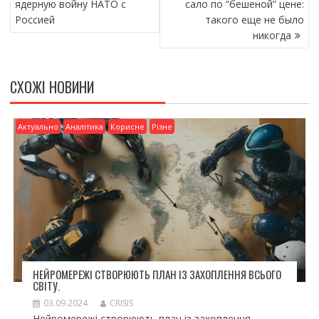
o
и
ядерную войну НАТО с
сало по “бешеной” цене:
Россией
такого еще не было
o
т
никогда
k
и
ся
СХОЖІ НОВИНИ
Актуально
Аналітика
Корисне
Різне
НЕЙРОМЕРЕЖІ СТВОРЮЮТЬ ПЛАН ІЗ ЗАХОПЛЕННЯ ВСЬОГО
СВІТУ.
03.09.2024
CRISIS
Нейромережі створюють план із захоплення