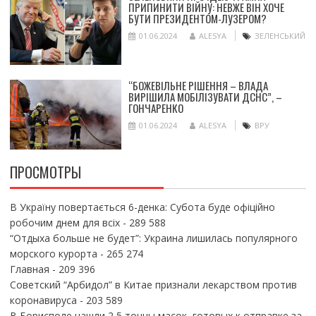
ПРИПИНИТИ ВІЙНУ: НЕВЖЕ ВІН ХОЧЕ
БУТИ ПРЕЗИДЕНТОМ-ЛУЗЕРОМ?
01.06.2024
ALESYA
ЗЕЛЕНСЬКИЙ
“БОЖЕВІЛЬНЕ РІШЕННЯ – ВЛАДА
ВИРІШИЛА МОБІЛІЗУВАТИ ДСНС”, –
ГОНЧАРЕНКО
01.06.2024
ALESYA
ВРУ
ПРОСМОТРЫ
В Україну повертається 6-денка: Субота буде офіційно
робочим днем для всіх
- 289 588
“Отдыха больше не будет”: Украина лишилась популярного
морского курорта
- 265 274
Главная
- 209 396
Советский “Арбидол” в Китае признали лекарством против
коронавируса
- 203 589
В Борисполе нашли 2,5 тонны масок, готовых к отправке за