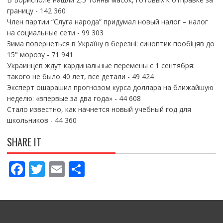
границу
- 142 360
Член партии “Слуга народа” придумал новый налог – налог
на социальные сети
- 99 303
Зима повернеться в Україну в березні: синоптик пообіцяв до
15° морозу
- 71 941
Украинцев ждут кардинальные перемены с 1 сентября:
такого не было 40 лет, все детали
- 49 424
Эксперт ошарашил прогнозом курса доллара на ближайшую
неделю: «впервые за два года»
- 44 608
Стало известно, как начнется новый учебный год для
школьников
- 44 360
SHARE IT
F
T
E
П
ac
w
m
о
e
itt
ai
ді
b
er
l
л