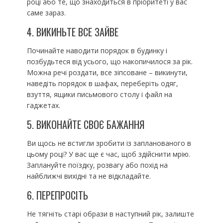
році або те, що знаходиться в пріоритеті у вас
саме зараз.
4. ВИКИНЬТЕ ВСЕ ЗАЙВЕ
Починайте наводити порядок в будинку і
позбудьтеся від усього, що накопичилося за рік.
Можна речі роздати, все зіпсоване – викинути,
наведіть порядок в шафах, переберіть одяг,
взуття, ящики письмового столу і файл на
гаджетах.
5. ВИКОНАЙТЕ СВОЄ БАЖАННЯ
Ви щось не встигли зробити із запланованого в
цьому році? У вас ще є час, щоб здійснити мрію.
Заплануйте поїздку, розвагу або похід на
найближчі вихідні та не відкладайте.
6. ПЕРЕПРОСІТЬ
Не тягніть старі образи в наступний рік, залиште