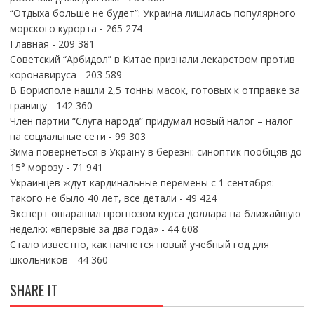
“Отдыха больше не будет”: Украина лишилась популярного
морского курорта
- 265 274
Главная
- 209 381
Советский “Арбидол” в Китае признали лекарством против
коронавируса
- 203 589
В Борисполе нашли 2,5 тонны масок, готовых к отправке за
границу
- 142 360
Член партии “Слуга народа” придумал новый налог – налог
на социальные сети
- 99 303
Зима повернеться в Україну в березні: синоптик пообіцяв до
15° морозу
- 71 941
Украинцев ждут кардинальные перемены с 1 сентября:
такого не было 40 лет, все детали
- 49 424
Эксперт ошарашил прогнозом курса доллара на ближайшую
неделю: «впервые за два года»
- 44 608
Стало известно, как начнется новый учебный год для
школьников
- 44 360
SHARE IT