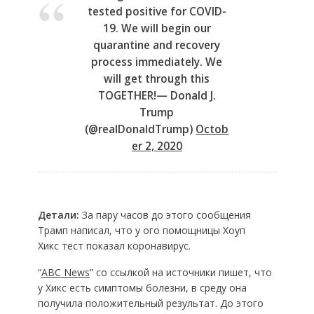
tested positive for COVID-
19. We will begin our
quarantine and recovery
process immediately. We
will get through this
TOGETHER!— Donald J.
Trump
(@realDonaldTrump)
Octob
er 2, 2020
Детали:
За пару часов до этого сообщения
Трамп написал, что у ого помощницы Хоуп
Хикс тест показал коронавирус.
“
ABC News
” со ссылкой на источники пишет, что
у Хикс есть симптомы болезни, в среду она
получила положительный результат. До этого