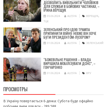
ДОЗВОЛИТЬ ВИВІЛЬНИТИ ЧОЛОВІКІВ
ДЛЯ СЛУЖБИ В БОЙОВИХ ЧАСТИНАХ, –
ІРИНА ВЕРЕЩУК
05.06.2024
ALESYA
ВЕРЕЩУК
,
ТЦК
ЗЕЛЕНСЬКИЙ ПРО ІДЕЮ ТРАМПА
ПРИПИНИТИ ВІЙНУ: НЕВЖЕ ВІН ХОЧЕ
БУТИ ПРЕЗИДЕНТОМ-ЛУЗЕРОМ?
01.06.2024
ALESYA
ЗЕЛЕНСЬКИЙ
“БОЖЕВІЛЬНЕ РІШЕННЯ – ВЛАДА
ВИРІШИЛА МОБІЛІЗУВАТИ ДСНС”, –
ГОНЧАРЕНКО
01.06.2024
ALESYA
ВРУ
ПРОСМОТРЫ
В Україну повертається 6-денка: Субота буде офіційно
робочим днем для всіх
- 289 588