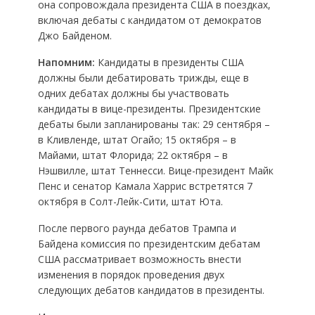
она сопровождала президента США в поездках,
включая дебаты с кандидатом от демократов
Джо Байденом.
Напомним:
Кандидаты в президенты США
должны были дебатировать трижды, еще в
одних дебатах должны бы участвовать
кандидаты в вице-президенты. Президентские
дебаты были запланированы так: 29 сентября –
в Кливленде, штат Огайо; 15 октября – в
Майами, штат Флорида; 22 октября – в
Нэшвилле, штат Теннесси. Вице-президент Майк
Пенс и сенатор Камала Харрис встретятся 7
октября в Солт-Лейк-Сити, штат Юта.
После первого раунда дебатов Трампа и
Байдена комиссия по президентским дебатам
США рассматривает возможность внести
изменения в порядок проведения двух
следующих дебатов кандидатов в президенты.