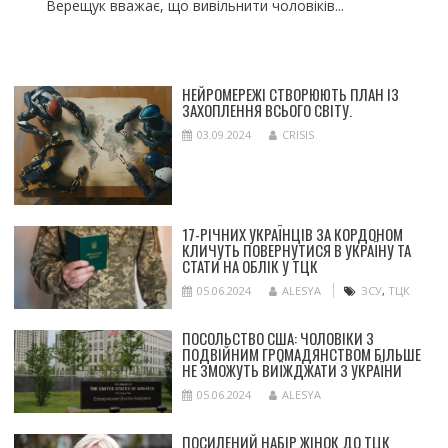
Верещук вважає, що вивільнити чоловіків...
НЕЙРОМЕРЕЖІ СТВОРЮЮТЬ ПЛАН ІЗ
ЗАХОПЛЕННЯ ВСЬОГО СВІТУ.
03.09.2024
CRISIS
17-РІЧНИХ УКРАЇНЦІВ ЗА КОРДОНОМ
КЛИЧУТЬ ПОВЕРНУТИСЯ В УКРАЇНУ ТА
СТАТИ НА ОБЛІК У ТЦК
05.06.2024
ALESYA
ЗСУ
,
ТЦК
ПОСОЛЬСТВО США: ЧОЛОВІКИ З
ПОДВІЙНИМ ГРОМАДЯНСТВОМ БІЛЬШЕ
НЕ ЗМОЖУТЬ ВИЇЖДЖАТИ З УКРАЇНИ
05.06.2024
ALESYA
ПОСИЛЕНИЙ НАБІР ЖІНОК ДО ТЦК