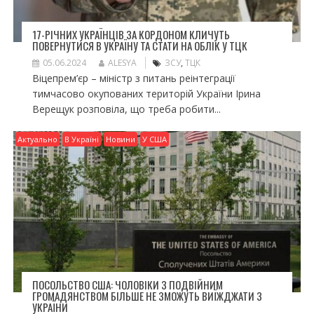
17-РІЧНИХ УКРАЇНЦІВ ЗА КОРДОНОМ КЛИЧУТЬ
ПОВЕРНУТИСЯ В УКРАЇНУ ТА СТАТИ НА ОБЛІК У ТЦК
05.06.2024
ALESYA
ЗСУ
,
ТЦК
Віцепрем’єр – міністр з питань реінтеграції
тимчасово окупованих територій України Ірина
Верещук розповіла, що треба робити...
Актуально
В Україні
Новини
У США
ПОСОЛЬСТВО США: ЧОЛОВІКИ З ПОДВІЙНИМ
ГРОМАДЯНСТВОМ БІЛЬШЕ НЕ ЗМОЖУТЬ ВИЇЖДЖАТИ З
УКРАЇНИ