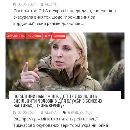
05.06.2024
ALESYA
Посольство США в Україні попередило, що Україна
скасувала виняток щодо “проживання за
кордоном”, який раніше дозволяв...
Актуально
В Україні
ЗСУ
Новини
ПОСИЛЕНИЙ НАБІР ЖІНОК ДО ТЦК ДОЗВОЛИТЬ
ВИВІЛЬНИТИ ЧОЛОВІКІВ ДЛЯ СЛУЖБИ В БОЙОВИХ
ЧАСТИНАХ, – ІРИНА ВЕРЕЩУК
05.06.2024
ALESYA
ВЕРЕЩУК
,
ТЦК
Віцепрем’єр – міністр з питань реінтеграції
тимчасово окупованих територій України Ірина