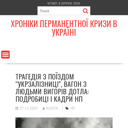
Skip
ЧЕТВЕР, 6 СЕРПНЯ, 2026
to
content
ХРОНІКИ ПЕРМАНЕНТНОЇ КРИЗИ В
УКРАЇНІ
ТРАГЕДІЯ З ПОЇЗДОМ
“УКРЗАЛІЗНИЦІ”, ВАГОН З
ЛЮДЬМИ ВИГОРІВ ДОТЛА:
ПОДРОБИЦІ І КАДРИ НП
27.12.2020
ALESYA
ЧП