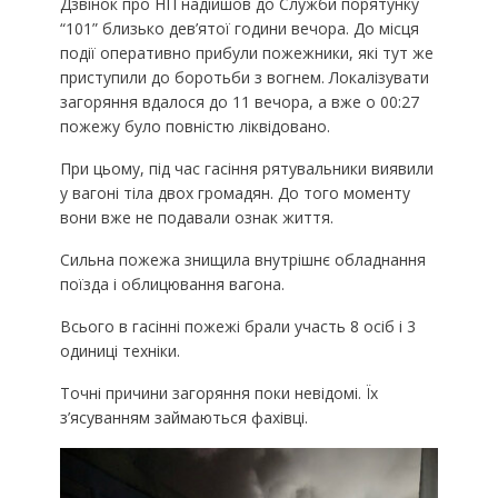
Дзвінок про НП надійшов до Служби порятунку
“101” близько дев’ятої години вечора. До місця
події оперативно прибули пожежники, які тут же
приступили до боротьби з вогнем. Локалізувати
загоряння вдалося до 11 вечора, а вже о 00:27
пожежу було повністю ліквідовано.
При цьому, під час гасіння рятувальники виявили
у вагоні тіла двох громадян. До того моменту
вони вже не подавали ознак життя.
Сильна пожежа знищила внутрішнє обладнання
поїзда і облицювання вагона.
Всього в гасінні пожежі брали участь 8 осіб і 3
одиниці техніки.
Точні причини загоряння поки невідомі. Їх
з’ясуванням займаються фахівці.