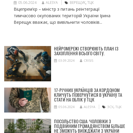
05.06.2024
ALESYA
ВЕРЕЩУК
,
ТЦК
Віцепрем’єр – міністр з питань реінтеграції
тимчасово окупованих територій України Ірина
Верещук вважає, що вивільнити чоловіків...
НЕЙРОМЕРЕЖІ СТВОРЮЮТЬ ПЛАН ІЗ
ЗАХОПЛЕННЯ ВСЬОГО СВІТУ.
03.09.2024
CRISIS
17-РІЧНИХ УКРАЇНЦІВ ЗА КОРДОНОМ
КЛИЧУТЬ ПОВЕРНУТИСЯ В УКРАЇНУ ТА
СТАТИ НА ОБЛІК У ТЦК
05.06.2024
ALESYA
ЗСУ
,
ТЦК
ПОСОЛЬСТВО США: ЧОЛОВІКИ З
ПОДВІЙНИМ ГРОМАДЯНСТВОМ БІЛЬШЕ
НЕ ЗМОЖУТЬ ВИЇЖДЖАТИ З УКРАЇНИ