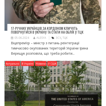
17-РІЧНИХ УКРАЇНЦІВ ЗА КОРДОНОМ КЛИЧУТЬ
ПОВЕРНУТИСЯ В УКРАЇНУ ТА СТАТИ НА ОБЛІК У ТЦК
05.06.2024
ALESYA
ЗСУ
,
ТЦК
Віцепрем’єр – міністр з питань реінтеграції
тимчасово окупованих територій України Ірина
Верещук розповіла, що треба робити...
Актуально
В Україні
Новини
У США