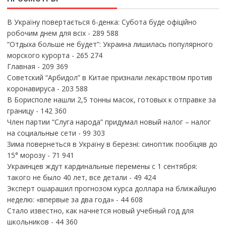
В Україну повертається 6-денка: Субота буде офіційно
робочим днем для всіх
- 289 588
“Отдыха больше не будет”: Украина лишилась популярного
морского курорта
- 265 274
Главная
- 209 369
Советский “Арбидол” в Китае признали лекарством против
коронавируса
- 203 588
В Борисполе нашли 2,5 тонны масок, готовых к отправке за
границу
- 142 360
Член партии “Слуга народа” придумал новый налог – налог
на социальные сети
- 99 303
Зима повернеться в Україну в березні: синоптик пообіцяв до
15° морозу
- 71 941
Украинцев ждут кардинальные перемены с 1 сентября:
такого не было 40 лет, все детали
- 49 424
Эксперт ошарашил прогнозом курса доллара на ближайшую
неделю: «впервые за два года»
- 44 608
Стало известно, как начнется новый учебный год для
школьников
- 44 360