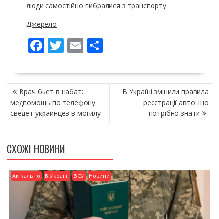
люди самостійно вибралися з транспорту.
Джерело
F
T
E
П
ac
w
m
о
e
itt
ai
ді
НАВІГАЦІЯ
b
er
l
л
Врач бьет в набат:
В Україні змінили правила
ЗАПИСІВ
o
и
медпомощь по телефону
реєстрації авто: що
сведет украинцев в могилу
потрібно знати
o
т
k
и
СХОЖІ НОВИНИ
ся
Актуально
В Україні
ЗСУ
Новини