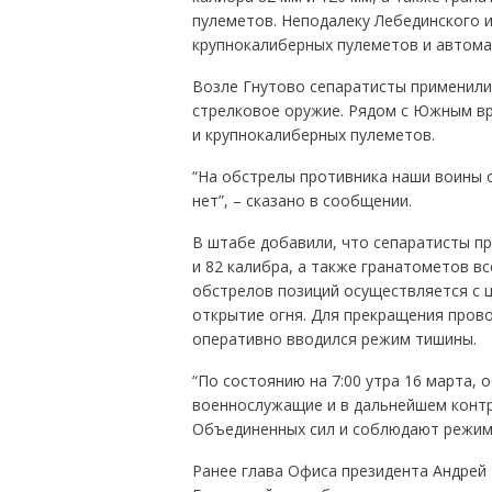
пулеметов. Неподалеку Лебединского и
крупнокалиберных пулеметов и автома
Возле Гнутово сепаратисты применили
стрелковое оружие. Рядом с Южным вр
и крупнокалиберных пулеметов.
“На обстрелы противника наши воины 
нет”, – сказано в сообщении.
В штабе добавили, что сепаратисты п
и 82 калибра, а также гранатометов в
обстрелов позиций осуществляется с 
открытие огня. Для прекращения пров
оперативно вводился режим тишины.
“По состоянию на 7:00 утра 16 марта, 
военнослужащие и в дальнейшем контр
Объединенных сил и соблюдают режим 
Ранее глава Офиса президента Андрей 