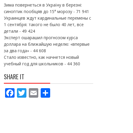
Зима повернеться в Україну в березні:
синоптик пообіцяв до 15° морозу
- 71 941
Украинцев ждут кардинальные перемены с
1 сентября: такого не было 40 лет, все
детали
- 49 424
Эксперт ошарашил прогнозом курса
доллара на ближайшую неделю: «впервые
за два года»
- 44 608
Стало известно, как начнется новый
учебный год для школьников
- 44 360
SHARE IT
F
T
E
П
ac
w
m
о
e
itt
ai
ді
b
er
l
л
o
и