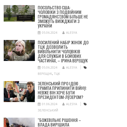
ПОСОЛЬСТВО США:
ЧОЛОВІКИ З ПОДВІЙНИМ
ГРОМАДЯНСТВОМ БІЛЬШЕ НЕ
ЗМОЖУТЬ ВИЇЖДЖАТИ З
УКРАЇНИ
05.06.2024
ALESYA
ПОСИЛЕНИЙ НАБІР ЖІНОК ДО
ТЦК ДОЗВОЛИТЬ
ВИВІЛЬНИТИ ЧОЛОВІКІВ
ДЛЯ СЛУЖБИ В БОЙОВИХ
ЧАСТИНАХ, – ІРИНА ВЕРЕЩУК
05.06.2024
ALESYA
ВЕРЕЩУК
,
ТЦК
ЗЕЛЕНСЬКИЙ ПРО ІДЕЮ
ТРАМПА ПРИПИНИТИ ВІЙНУ:
НЕВЖЕ ВІН ХОЧЕ БУТИ
ПРЕЗИДЕНТОМ-ЛУЗЕРОМ?
01.06.2024
ALESYA
ЗЕЛЕНСЬКИЙ
“БОЖЕВІЛЬНЕ РІШЕННЯ –
ВЛАДА ВИРІШИЛА