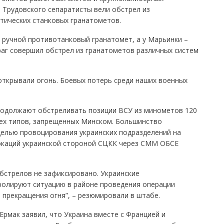
 Трудовского сепаратисты вели обстрел из
тических станковых гранатометов.
 ручной противотанковый гранатомет, а у Марьинки –
аг совершил обстрел из гранатометов различных систем
открывали огонь. Боевых потерь среди наших военных
родолжают обстреливать позиции ВСУ из минометов 120
сех типов, запрещенных Минском. Большинство
целью провоцирования украинских подразделений на
окаций украинской стороной СЦКК через СММ ОБСЕ
обстрелов не зафиксировано. Украинские
олируют ситуацию в районе проведения операции
прекращения огня”, – резюмировали в штабе.
Ермак заявил, что Украина вместе с Францией и