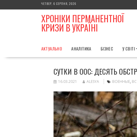
Skip
ЧЕТВЕР, 6 СЕРПНЯ, 2026
to
ХРОНІКИ ПЕРМАНЕНТНОЇ
content
КРИЗИ В УКРАЇНІ
АКТУАЛЬНО
АНАЛІТИКА
БІЗНЕС
У СВІТІ
СУТКИ В ООС: ДЕСЯТЬ ОБСТР
16.03.2021
ALESYA
ВОЕННЫЕ
,
ВС