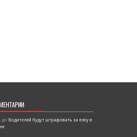
o
т
k
и
ся
МЕНТАРИИ
ь
до
Водителей будут штрафовать за елку в
не