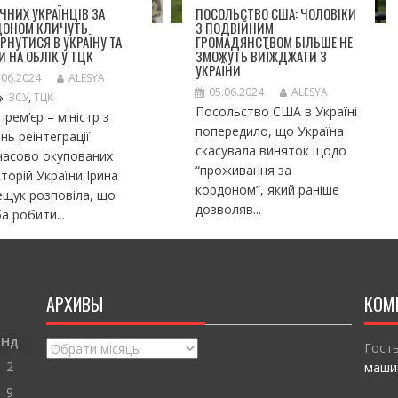
ІЧНИХ УКРАЇНЦІВ ЗА
ПОСОЛЬСТВО США: ЧОЛОВІКИ
ДОНОМ КЛИЧУТЬ
З ПОДВІЙНИМ
РНУТИСЯ В УКРАЇНУ ТА
ГРОМАДЯНСТВОМ БІЛЬШЕ НЕ
И НА ОБЛІК У ТЦК
ЗМОЖУТЬ ВИЇЖДЖАТИ З
УКРАЇНИ
.06.2024
ALESYA
05.06.2024
ALESYA
ЗСУ
,
ТЦК
Посольство США в Україні
прем’єр – міністр з
попередило, що Україна
нь реінтеграції
скасувала виняток щодо
часово окупованих
“проживання за
торій України Ірина
кордоном”, який раніше
щук розповіла, що
дозволяв...
а робити...
АРХИВЫ
КОМ
Нд
Архивы
Гост
2
маши
9