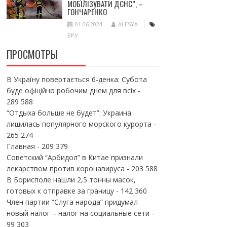
МОБІЛІЗУВАТИ ДСНС”, –
ГОНЧАРЕНКО
01.06.2024
ALESYA
ВРУ
ПРОСМОТРЫ
В Україну повертається 6-денка: Субота
буде офіційно робочим днем для всіх
-
289 588
“Отдыха больше не будет”: Украина
лишилась популярного морского курорта
-
265 274
Главная
- 209 379
Советский “Арбидол” в Китае признали
лекарством против коронавируса
- 203 588
В Борисполе нашли 2,5 тонны масок,
готовых к отправке за границу
- 142 360
Член партии “Слуга народа” придумал
новый налог – налог на социальные сети
-
99 303