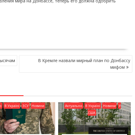
вления мира на Донбассе, теперь его должна одобрить
тысячам
В Кремле назвали мирный план по Донбассу
мифом
о
В Україні
ЗСУ
Новини
Актуально
В Україні
Новини
У
США