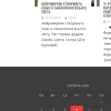
НЕЙРОМЕРЕЖІ СТВОРЮЮТЬ
17-Р
ПЛАН ІЗ ЗАХОПЛЕННЯ ВСЬОГО
КОР
СВІТУ.
ПОВЕ
СТАТ
03.09.2024
CRISIS
05
Нейромережі створюють
план із захоплення всього
Віце
світу. Твіттеряни додали
пита
Claude, Llama та інші ШІ в
тим
груповий...
тери
Вере
треб
СЕРПЕНЬ 2026
Пн
Вт
Ср
Чт
Пт
Сб
1
3
4
5
6
7
8