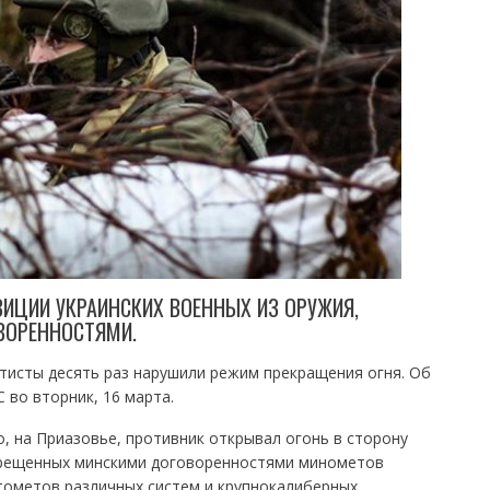
ИЦИИ УКРАИНСКИХ ВОЕННЫХ ИЗ ОРУЖИЯ,
ВОРЕННОСТЯМИ.
ратисты десять раз нарушили режим прекращения огня. Об
 во вторник, 16 марта.
, на Приазовье, противник открывал огонь в сторону
прещенных минскими договоренностями минометов
атометов различных систем и крупнокалиберных