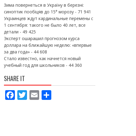
Зима повернеться в Україну в березні:
синоптик пообіцяв до 15° морозу
- 71 941
Украинцев ждут кардинальные перемены с
1 сентября: такого не было 40 лет, все
детали
- 49 425
Эксперт ошарашил прогнозом курса
доллара на ближайшую неделю: «впервые
за два года»
- 44 608
Стало известно, как начнется новый
учебный год для школьников
- 44 360
SHARE IT
F
T
E
П
ac
w
m
о
e
itt
ai
ді
b
er
l
л
o
и