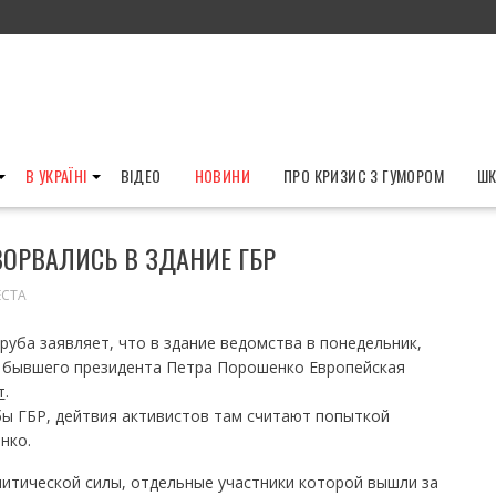
В УКРАЇНІ
ВІДЕО
НОВИНИ
ПРО КРИЗИС З ГУМОРОМ
ШК
ОРВАЛИСЬ В ЗДАНИЕ ГБР
ЕСТА
уба заявляет, что в здание ведомства в понедельник,
и бывшего президента Петра Порошенко Европейская
т
.
бы ГБР, дейтвия активистов там считают попыткой
нко.
литической силы, отдельные участники которой вышли за