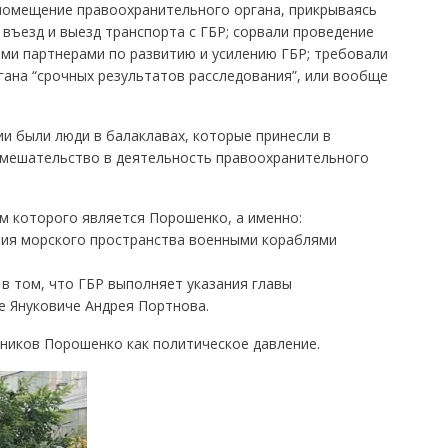
 помещение правоохранительного органа, прикрываясь
въезд и выезд транспорта с ГБР; сорвали проведение
ми партнерами по развитию и усилению ГБР; требовали
гана “срочных результатов расследования”, или вообще
ии были люди в балаклавах, которые принесли в
вмешательство в деятельность правоохранительного
м которого является Порошенко, а именно:
ния морского пространства военными кораблями
 в том, что ГБР выполняет указания главы
е Януковиче Андрея Портнова.
нников Порошенко как политическое давление.