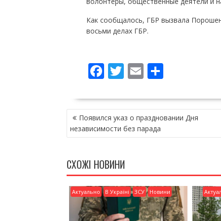
волонтеры, общественные деятели и н
Как сообщалось, ГБР вызвала Порошенк
восьми делах ГБР.
F
T
E
П
ac
w
m
о
e
itt
ai
ді
НАВІГАЦІЯ
b
er
l
л
Появился указ о праздновании Дня
ЗАПИСІВ
o
и
независимости без парада
o
т
k
и
СХОЖІ НОВИНИ
ся
Актуально
В Україні
ЗСУ
Новини
Актуа