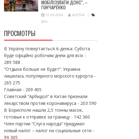
МОБІЛІЗУВАТИ ДСНС”, –
ГОНЧАРЕНКО
01.06.2024
ALESYA
ВРУ
ПРОСМОТРЫ
В Україну повертається 6-денка: Субота
буде офіційно робочим днем для всіх
-
289 588
“Отдыха больше не будет”: Украина
лишилась популярного морского курорта
-
265 275
Главная
- 209 405
Советский “Арбидол” в Китае признали
лекарством против коронавируса
- 203 590
В Борисполе нашли 2,5 тонны масок,
готовых к отправке за границу
- 142 360
Член партии “Слуга народа” придумал
новый налог – налог на социальные сети
-
99 305