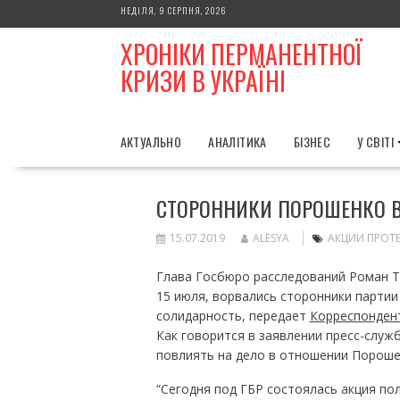
Skip
НЕДІЛЯ, 9 СЕРПНЯ, 2026
to
ХРОНІКИ ПЕРМАНЕНТНОЇ
content
КРИЗИ В УКРАЇНІ
АКТУАЛЬНО
АНАЛІТИКА
БІЗНЕС
У СВІТІ
СТОРОННИКИ ПОРОШЕНКО В
15.07.2019
ALESYA
АКЦИИ ПРОТ
Глава Госбюро расследований Роман Тр
15 июля, ворвались сторонники парти
солидарность, передает
Корреспонден
Как говорится в заявлении пресс-служ
повлиять на дело в отношении Пороше
“Сегодня под ГБР состоялась акция по