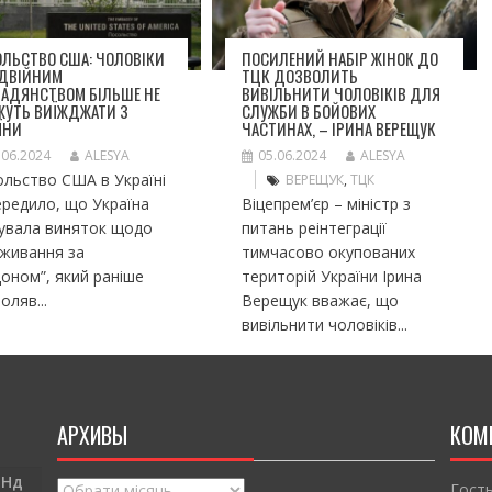
ЛЬСТВО США: ЧОЛОВІКИ
ПОСИЛЕНИЙ НАБІР ЖІНОК ДО
ОДВІЙНИМ
ТЦК ДОЗВОЛИТЬ
МАДЯНСТВОМ БІЛЬШЕ НЕ
ВИВІЛЬНИТИ ЧОЛОВІКІВ ДЛЯ
ЖУТЬ ВИЇЖДЖАТИ З
СЛУЖБИ В БОЙОВИХ
ЇНИ
ЧАСТИНАХ, – ІРИНА ВЕРЕЩУК
.06.2024
ALESYA
05.06.2024
ALESYA
льство США в Україні
ВЕРЕЩУК
,
ТЦК
редило, що Україна
Віцепрем’єр – міністр з
сувала виняток щодо
питань реінтеграції
оживання за
тимчасово окупованих
оном”, який раніше
територій України Ірина
оляв...
Верещук вважає, що
вивільнити чоловіків...
АРХИВЫ
КОМ
Нд
Архивы
Гост