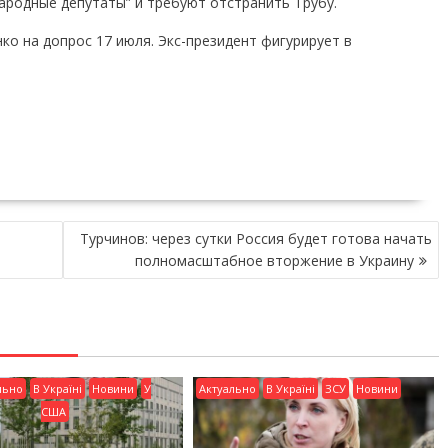
ародные депутаты” и требуют отстранить Трубу.
о на допрос 17 июля. Экс-президент фигурирует в
Турчинов: через сутки Россия будет готова начать
полномасштабное вторжение в Украину
льно
В Україні
Новини
У
Актуально
В Україні
ЗСУ
Новини
США