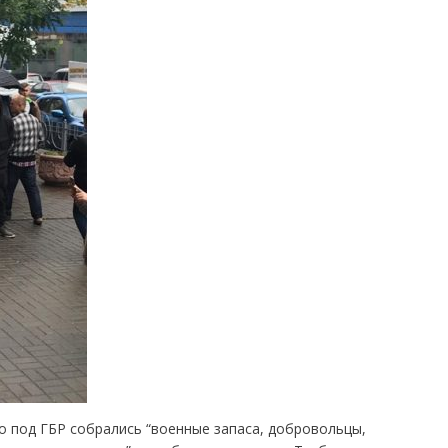
о под ГБР собрались “военные запаса, добровольцы,