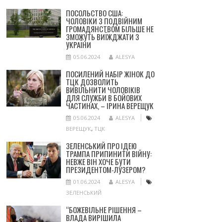
ПОСОЛЬСТВО США:
ЧОЛОВІКИ З ПОДВІЙНИМ
ГРОМАДЯНСТВОМ БІЛЬШЕ НЕ
ЗМОЖУТЬ ВИЇЖДЖАТИ З
УКРАЇНИ
05.06.2024
ALESYA
ПОСИЛЕНИЙ НАБІР ЖІНОК ДО
ТЦК ДОЗВОЛИТЬ
ВИВІЛЬНИТИ ЧОЛОВІКІВ
ДЛЯ СЛУЖБИ В БОЙОВИХ
ЧАСТИНАХ, – ІРИНА ВЕРЕЩУК
05.06.2024
ALESYA
ВЕРЕЩУК
,
ТЦК
ЗЕЛЕНСЬКИЙ ПРО ІДЕЮ
ТРАМПА ПРИПИНИТИ ВІЙНУ:
НЕВЖЕ ВІН ХОЧЕ БУТИ
ПРЕЗИДЕНТОМ-ЛУЗЕРОМ?
01.06.2024
ALESYA
ЗЕЛЕНСЬКИЙ
“БОЖЕВІЛЬНЕ РІШЕННЯ –
ВЛАДА ВИРІШИЛА