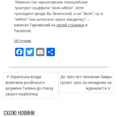
“Именно так черниговские полицейские
трактуют граффити “зеля х#йло”. Хотя
президент вроде бы Зеленский, а не “Зеля”, ну и
“х#йло” там написано через звездочку”
, –
написал Тарнавский на
своей странице
в
Facebook.
Источник
F
T
E
П
ac
w
m
о
e
itt
ai
ді
НАВІГАЦІЯ
b
er
l
л
Українська влада
До трех лет: монахам Лавры
ЗАПИСІВ
o
и
включила російського
грозит срок за нападение на
шоумена Галкіна до списку
журналиста
o
т
загроз нацбезпеці
k
и
ся
СХОЖІ НОВИНИ