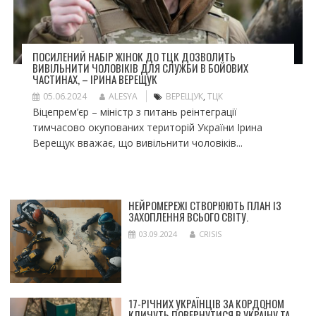
ПОСИЛЕНИЙ НАБІР ЖІНОК ДО ТЦК ДОЗВОЛИТЬ
ВИВІЛЬНИТИ ЧОЛОВІКІВ ДЛЯ СЛУЖБИ В БОЙОВИХ
ЧАСТИНАХ, – ІРИНА ВЕРЕЩУК
05.06.2024
ALESYA
ВЕРЕЩУК
,
ТЦК
Віцепрем’єр – міністр з питань реінтеграції
тимчасово окупованих територій України Ірина
Верещук вважає, що вивільнити чоловіків...
НЕЙРОМЕРЕЖІ СТВОРЮЮТЬ ПЛАН ІЗ
ЗАХОПЛЕННЯ ВСЬОГО СВІТУ.
03.09.2024
CRISIS
17-РІЧНИХ УКРАЇНЦІВ ЗА КОРДОНОМ
КЛИЧУТЬ ПОВЕРНУТИСЯ В УКРАЇНУ ТА