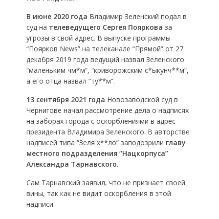
В июне 2020 года
Владимир Зеленский подал в
суд на
телеведущего Сергея Пояркова
за
угрозы в свой адрес. В выпуске программы
“Поярков News” на телеканале “Прямой” от 27
декабря 2019 года ведущий назвал Зеленского
“маленьким чм*м”, “криворожским с*ыкунч**м”,
а его отца назвал “ту**м”.
13 сентября 2021 года
Новозаводской суд в
Чернигове начал рассмотрение дела о надписях
на заборах города с оскорблениями в адрес
президента Владимира Зеленского. В авторстве
надписей типа “Зеля х**ло” заподозрили
главу
местного подразделения “Нацкорпуса”
Александра Тарнавского
.
Сам Тарнавский заявил, что не признает своей
вины, так как не видит оскорбления в этой
надписи.