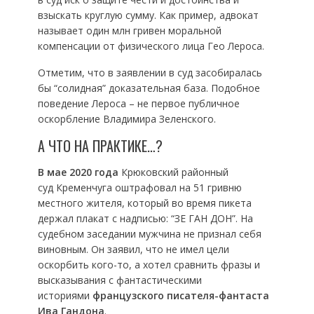
взыскать круглую сумму. Как пример, адвокат
называет один млн гривен моральной
компенсации от физического лица Гео Лероса.
Отметим, что в заявлении в суд засобиралась
бы “солидная” доказательная база. Подобное
поведение Лероса – не первое публичное
оскорбление Владимира Зеленского.
А ЧТО НА ПРАКТИКЕ…?
В мае 2020 года
Крюковский районный
суд Кременчуга оштрафовал на 51 гривню
местного жителя, который во время пикета
держал плакат с надписью: “ЗЕ ГАН ДОН”. На
судебном заседании мужчина не признал себя
виновным. Он заявил, что не имел цели
оскорбить кого-то, а хотел сравнить фразы и
высказывания с фантастическими
историями
французского писателя-фантаста
Ива Гандона
.