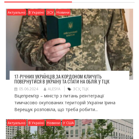
Актуально
В Україні
ЗСУ
Новини
17-РІЧНИХ УКРАЇНЦІВ ЗА КОРДОНОМ КЛИЧУТЬ
ПОВЕРНУТИСЯ В УКРАЇНУ ТА СТАТИ НА ОБЛІК У ТЦК
05.06.2024
ALESYA
ЗСУ
,
ТЦК
Віцепрем’єр – міністр з питань реінтеграції
тимчасово окупованих територій України Ірина
Верещук розповіла, що треба робити...
Актуально
В Україні
Новини
У США