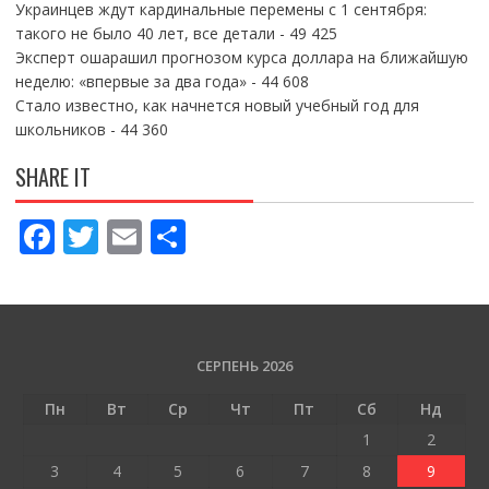
Украинцев ждут кардинальные перемены с 1 сентября:
такого не было 40 лет, все детали
- 49 425
Эксперт ошарашил прогнозом курса доллара на ближайшую
неделю: «впервые за два года»
- 44 608
Стало известно, как начнется новый учебный год для
школьников
- 44 360
SHARE IT
F
T
E
П
ac
w
m
о
e
itt
ai
ді
b
er
l
л
o
и
СЕРПЕНЬ 2026
o
т
Пн
Вт
Ср
Чт
Пт
Сб
Нд
k
и
1
2
ся
3
4
5
6
7
8
9