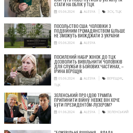
СТАТИ НА ОБЛІК У ТЦК
05.06.2024
ALESYA
ЗСУ
,
ТЦК
ПОСОЛЬСТВО США: ЧОЛОВІКИ З
ПОДВІЙНИМ ГРОМАДЯНСТВОМ БІЛЬШЕ
НЕ ЗМОЖУТЬ ВИЇЖДЖАТИ З УКРАЇНИ
05.06.2024
ALESYA
ПОСИЛЕНИЙ НАБІР ЖІНОК ДО ТЦК
ДОЗВОЛИТЬ ВИВІЛЬНИТИ ЧОЛОВІКІВ
ДЛЯ СЛУЖБИ В БОЙОВИХ ЧАСТИНАХ, –
ІРИНА ВЕРЕЩУК
05.06.2024
ALESYA
ВЕРЕЩУК
,
ТЦК
ЗЕЛЕНСЬКИЙ ПРО ІДЕЮ ТРАМПА
ПРИПИНИТИ ВІЙНУ: НЕВЖЕ ВІН ХОЧЕ
БУТИ ПРЕЗИДЕНТОМ-ЛУЗЕРОМ?
01.06.2024
ALESYA
ЗЕЛЕНСЬКИЙ
“БОЖЕВІЛЬНЕ РІШЕННЯ – ВЛАДА