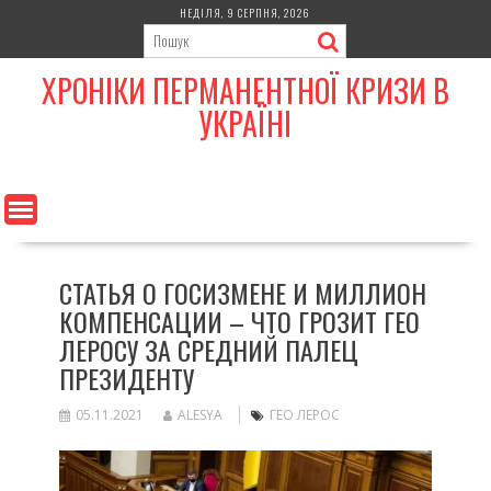
Skip
НЕДІЛЯ, 9 СЕРПНЯ, 2026
to
content
ХРОНІКИ ПЕРМАНЕНТНОЇ КРИЗИ В
УКРАЇНІ
СТАТЬЯ О ГОСИЗМЕНЕ И МИЛЛИОН
КОМПЕНСАЦИИ – ЧТО ГРОЗИТ ГЕО
ЛЕРОСУ ЗА СРЕДНИЙ ПАЛЕЦ
ПРЕЗИДЕНТУ
05.11.2021
ALESYA
ГЕО ЛЕРОС