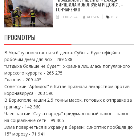
ВИРІШИЛА МОБІЛІЗУВАТИ ДСНС”, –
ГОНЧАРЕНКО
01.06.2024
ALESYA
ВРУ
ПРОСМОТРЫ
В Україну повертається 6-денка: Субота буде офіційно
робочим днем для всіх
- 289 588
“Отдыха больше не будет”: Украина лишилась популярного
морского курорта
- 265 275
Главная
- 209 405
Советский “Арбидол” в Китае признали лекарством против
коронавируса
- 203 590
В Борисполе нашли 2,5 тонны масок, готовых к отправке за
границу
- 142 360
Член партии “Слуга народа” придумал новый налог – налог
на социальные сети
- 99 305
Зима повернеться в Україну в березні: синоптик пообіцяв до
15° морозу
- 71 941