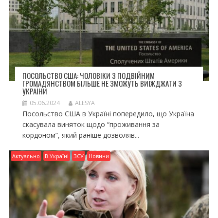
ПОСОЛЬСТВО США: ЧОЛОВІКИ З ПОДВІЙНИМ
ГРОМАДЯНСТВОМ БІЛЬШЕ НЕ ЗМОЖУТЬ ВИЇЖДЖАТИ З
УКРАЇНИ
05.06.2024
ALESYA
Посольство США в Україні попередило, що Україна
скасувала виняток щодо “проживання за
кордоном”, який раніше дозволяв...
Актуально
В Україні
ЗСУ
Новини