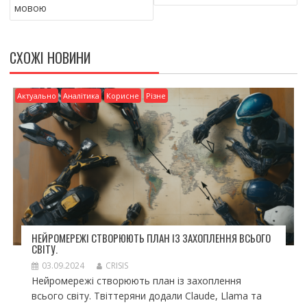
o
т
мовою
k
и
ся
СХОЖІ НОВИНИ
Актуально
Аналітика
Корисне
Різне
НЕЙРОМЕРЕЖІ СТВОРЮЮТЬ ПЛАН ІЗ ЗАХОПЛЕННЯ ВСЬОГО
СВІТУ.
03.09.2024
CRISIS
Нейромережі створюють план із захоплення
всього світу. Твіттеряни додали Claude, Llama та