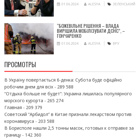
01.06.2024
ALESYA
ЗЕЛЕНСЬКИЙ
“БОЖЕВІЛЬНЕ РІШЕННЯ – ВЛАДА
ВИРІШИЛА МОБІЛІЗУВАТИ ДСНС”, –
ГОНЧАРЕНКО
01.06.2024
ALESYA
ВРУ
ПРОСМОТРЫ
В Україну повертається 6-денка: Субота буде офіційно
робочим днем для всіх
- 289 588
“Отдыха больше не будет”: Украина лишилась популярного
морского курорта
- 265 274
Главная
- 209 379
Советский “Арбидол” в Китае признали лекарством против
коронавируса
- 203 588
В Борисполе нашли 2,5 тонны масок, готовых к отправке за
границу
- 142 360