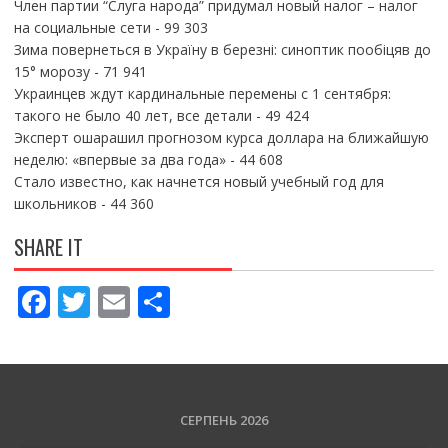
Член партии “Слуга народа” придумал новый налог – налог
на социальные сети
- 99 303
Зима повернеться в Україну в березні: синоптик пообіцяв до
15° морозу
- 71 941
Украинцев ждут кардинальные перемены с 1 сентября:
такого не было 40 лет, все детали
- 49 424
Эксперт ошарашил прогнозом курса доллара на ближайшую
неделю: «впервые за два года»
- 44 608
Стало известно, как начнется новый учебный год для
школьников
- 44 360
SHARE IT
F
T
E
П
ac
w
m
о
e
itt
ai
ді
b
er
l
л
o
и
СЕРПЕНЬ 2026