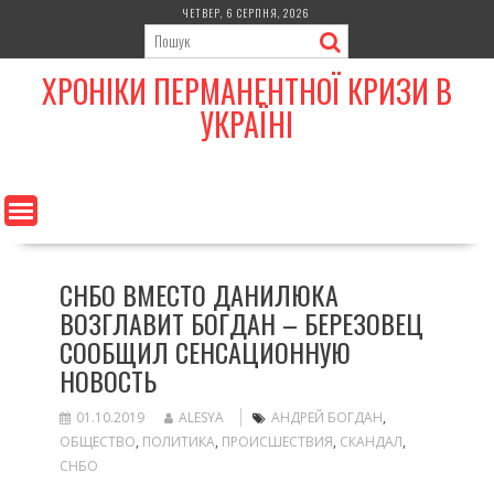
Skip
ЧЕТВЕР, 6 СЕРПНЯ, 2026
to
content
ХРОНІКИ ПЕРМАНЕНТНОЇ КРИЗИ В
УКРАЇНІ
СНБО ВМЕСТО ДАНИЛЮКА
ВОЗГЛАВИТ БОГДАН – БЕРЕЗОВЕЦ
СООБЩИЛ СЕНСАЦИОННУЮ
НОВОСТЬ
01.10.2019
ALESYA
АНДРЕЙ БОГДАН
,
ОБЩЕСТВО
,
ПОЛИТИКА
,
ПРОИСШЕСТВИЯ
,
СКАНДАЛ
,
СНБО