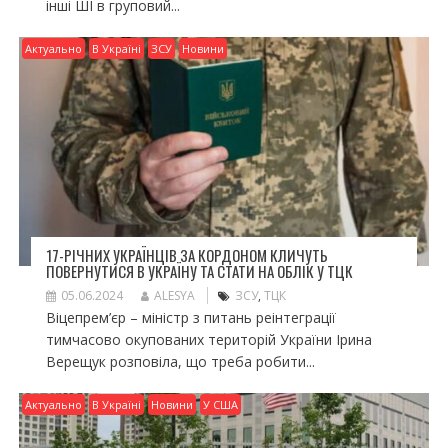
інші ШІ в груповий...
Актуально
В Україні
ЗСУ
Новини
17-РІЧНИХ УКРАЇНЦІВ ЗА КОРДОНОМ КЛИЧУТЬ
ПОВЕРНУТИСЯ В УКРАЇНУ ТА СТАТИ НА ОБЛІК У ТЦК
05.06.2024
ALESYA
ЗСУ
,
ТЦК
Віцепрем’єр – міністр з питань реінтеграції
тимчасово окупованих територій України Ірина
Верещук розповіла, що треба робити...
Актуально
В Україні
Новини
У США