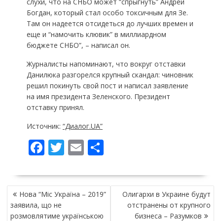
слухи, что на СНБО может “спрыгнуть” Андрей
Богдан, который стал особо токсичным для Зе.
Там он надеется отсидеться до лучших времен и
еще и “намочить клювик” в миллиардном
бюджете СНБО”, – написал он.
Журналисты напоминают, что вокруг отставки
Данилюка разгорелся крупный скандал: чиновник
решил покинуть свой пост и написал заявление
на имя президента Зеленского. Президент
отставку принял.
Источник:
“Диалог.UA”
F
T
E
П
ac
w
m
о
e
itt
ai
ді
НАВІГАЦІЯ
b
er
l
л
Нова “Міс Україна – 2019”
Олигархи в Украине будут
ЗАПИСІВ
o
и
заявила, що не
отстранены от крупного
розмовлятиме українською
бизнеса – Разумков