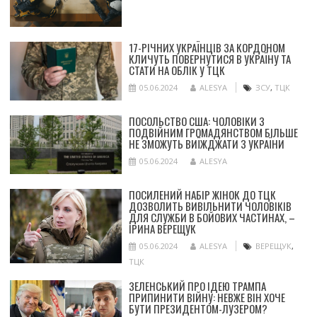
17-РІЧНИХ УКРАЇНЦІВ ЗА КОРДОНОМ
КЛИЧУТЬ ПОВЕРНУТИСЯ В УКРАЇНУ ТА
СТАТИ НА ОБЛІК У ТЦК
05.06.2024
ALESYA
ЗСУ
,
ТЦК
ПОСОЛЬСТВО США: ЧОЛОВІКИ З
ПОДВІЙНИМ ГРОМАДЯНСТВОМ БІЛЬШЕ
НЕ ЗМОЖУТЬ ВИЇЖДЖАТИ З УКРАЇНИ
05.06.2024
ALESYA
ПОСИЛЕНИЙ НАБІР ЖІНОК ДО ТЦК
ДОЗВОЛИТЬ ВИВІЛЬНИТИ ЧОЛОВІКІВ
ДЛЯ СЛУЖБИ В БОЙОВИХ ЧАСТИНАХ, –
ІРИНА ВЕРЕЩУК
05.06.2024
ALESYA
ВЕРЕЩУК
,
ТЦК
ЗЕЛЕНСЬКИЙ ПРО ІДЕЮ ТРАМПА
ПРИПИНИТИ ВІЙНУ: НЕВЖЕ ВІН ХОЧЕ
БУТИ ПРЕЗИДЕНТОМ-ЛУЗЕРОМ?