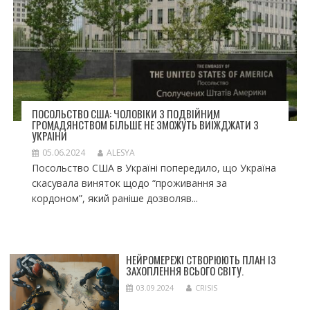
ПОСОЛЬСТВО США: ЧОЛОВІКИ З ПОДВІЙНИМ
ГРОМАДЯНСТВОМ БІЛЬШЕ НЕ ЗМОЖУТЬ ВИЇЖДЖАТИ З
УКРАЇНИ
05.06.2024
ALESYA
Посольство США в Україні попередило, що Україна
скасувала виняток щодо “проживання за
кордоном”, який раніше дозволяв...
НЕЙРОМЕРЕЖІ СТВОРЮЮТЬ ПЛАН ІЗ
ЗАХОПЛЕННЯ ВСЬОГО СВІТУ.
03.09.2024
CRISIS