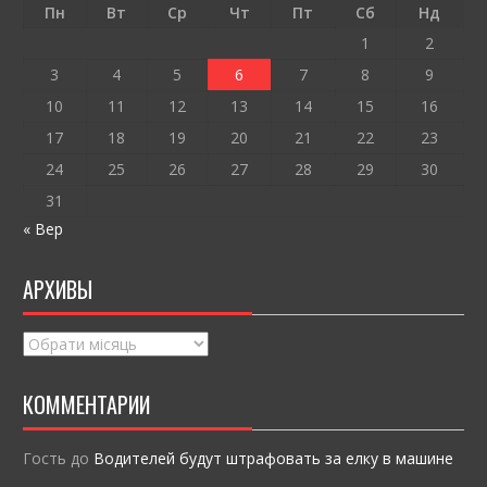
o
т
Пн
Вт
Ср
Чт
Пт
Сб
Нд
k
и
1
2
ся
3
4
5
6
7
8
9
10
11
12
13
14
15
16
17
18
19
20
21
22
23
24
25
26
27
28
29
30
31
« Вер
АРХИВЫ
Архивы
КОММЕНТАРИИ
Гость
до
Водителей будут штрафовать за елку в машине