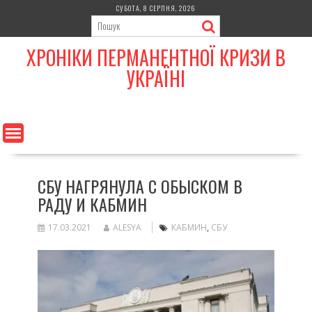
Skip
СУБОТА, 8 СЕРПНЯ, 2026
to
content
ХРОНІКИ ПЕРМАНЕНТНОЇ КРИЗИ В
УКРАЇНІ
СБУ НАГРЯНУЛА С ОБЫСКОМ В
РАДУ И КАБМИН
17.03.2021
ALESYA
КАБМИН
,
СБУ