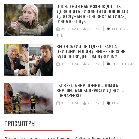
ПОСИЛЕНИЙ НАБІР ЖІНОК ДО ТЦК
ДОЗВОЛИТЬ ВИВІЛЬНИТИ ЧОЛОВІКІВ
ДЛЯ СЛУЖБИ В БОЙОВИХ ЧАСТИНАХ, –
ІРИНА ВЕРЕЩУК
05.06.2024
ALESYA
ВЕРЕЩУК
,
ТЦК
ЗЕЛЕНСЬКИЙ ПРО ІДЕЮ ТРАМПА
ПРИПИНИТИ ВІЙНУ: НЕВЖЕ ВІН ХОЧЕ
БУТИ ПРЕЗИДЕНТОМ-ЛУЗЕРОМ?
01.06.2024
ALESYA
ЗЕЛЕНСЬКИЙ
“БОЖЕВІЛЬНЕ РІШЕННЯ – ВЛАДА
ВИРІШИЛА МОБІЛІЗУВАТИ ДСНС”, –
ГОНЧАРЕНКО
01.06.2024
ALESYA
ВРУ
ПРОСМОТРЫ
В Україну повертається 6-денка: Субота буде офіційно