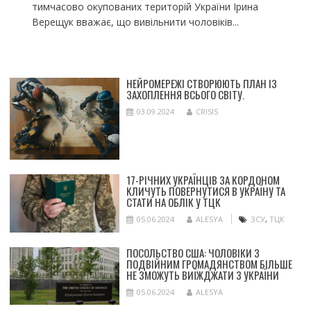
тимчасово окупованих територій України Ірина
Верещук вважає, що вивільнити чоловіків...
НЕЙРОМЕРЕЖІ СТВОРЮЮТЬ ПЛАН ІЗ
ЗАХОПЛЕННЯ ВСЬОГО СВІТУ.
03.09.2024
CRISIS
17-РІЧНИХ УКРАЇНЦІВ ЗА КОРДОНОМ
КЛИЧУТЬ ПОВЕРНУТИСЯ В УКРАЇНУ ТА
СТАТИ НА ОБЛІК У ТЦК
05.06.2024
ALESYA
ЗСУ
,
ТЦК
ПОСОЛЬСТВО США: ЧОЛОВІКИ З
ПОДВІЙНИМ ГРОМАДЯНСТВОМ БІЛЬШЕ
НЕ ЗМОЖУТЬ ВИЇЖДЖАТИ З УКРАЇНИ
05.06.2024
ALESYA