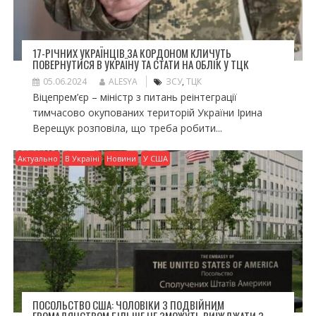
17-РІЧНИХ УКРАЇНЦІВ ЗА КОРДОНОМ КЛИЧУТЬ
ПОВЕРНУТИСЯ В УКРАЇНУ ТА СТАТИ НА ОБЛІК У ТЦК
05.06.2024
ALESYA
ЗСУ
,
ТЦК
Віцепрем’єр – міністр з питань реінтеграції
тимчасово окупованих територій України Ірина
Верещук розповіла, що треба робити...
Актуально
В Україні
Новини
У США
ПОСОЛЬСТВО США: ЧОЛОВІКИ З ПОДВІЙНИМ
ГРОМАДЯНСТВОМ БІЛЬШЕ НЕ ЗМОЖУТЬ ВИЇЖДЖАТИ З