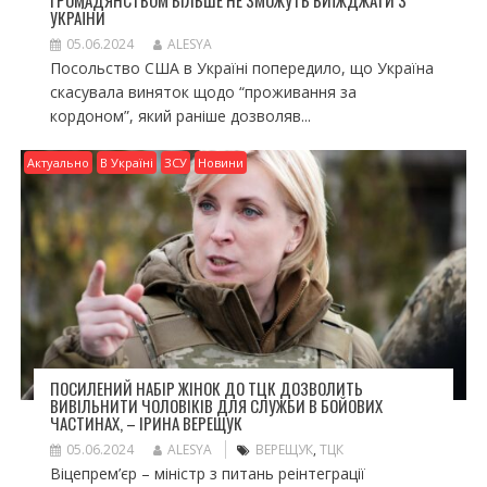
УКРАЇНИ
05.06.2024
ALESYA
Посольство США в Україні попередило, що Україна
скасувала виняток щодо “проживання за
кордоном”, який раніше дозволяв...
Актуально
В Україні
ЗСУ
Новини
ПОСИЛЕНИЙ НАБІР ЖІНОК ДО ТЦК ДОЗВОЛИТЬ
ВИВІЛЬНИТИ ЧОЛОВІКІВ ДЛЯ СЛУЖБИ В БОЙОВИХ
ЧАСТИНАХ, – ІРИНА ВЕРЕЩУК
05.06.2024
ALESYA
ВЕРЕЩУК
,
ТЦК
Віцепрем’єр – міністр з питань реінтеграції