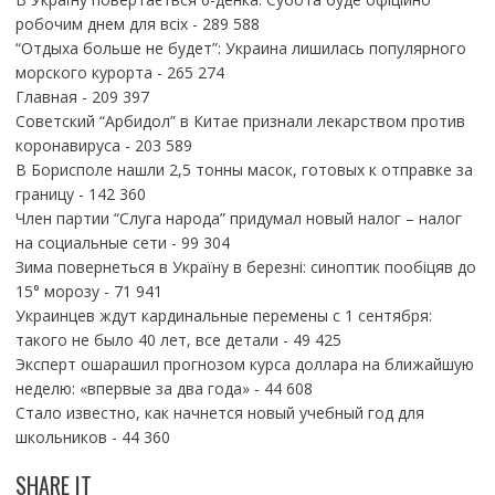
робочим днем для всіх
- 289 588
“Отдыха больше не будет”: Украина лишилась популярного
морского курорта
- 265 274
Главная
- 209 397
Советский “Арбидол” в Китае признали лекарством против
коронавируса
- 203 589
В Борисполе нашли 2,5 тонны масок, готовых к отправке за
границу
- 142 360
Член партии “Слуга народа” придумал новый налог – налог
на социальные сети
- 99 304
Зима повернеться в Україну в березні: синоптик пообіцяв до
15° морозу
- 71 941
Украинцев ждут кардинальные перемены с 1 сентября:
такого не было 40 лет, все детали
- 49 425
Эксперт ошарашил прогнозом курса доллара на ближайшую
неделю: «впервые за два года»
- 44 608
Стало известно, как начнется новый учебный год для
школьников
- 44 360
SHARE IT