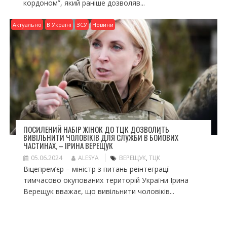
кордоном”, який раніше дозволяв...
Актуально
В Україні
ЗСУ
Новини
ПОСИЛЕНИЙ НАБІР ЖІНОК ДО ТЦК ДОЗВОЛИТЬ
ВИВІЛЬНИТИ ЧОЛОВІКІВ ДЛЯ СЛУЖБИ В БОЙОВИХ
ЧАСТИНАХ, – ІРИНА ВЕРЕЩУК
05.06.2024
ALESYA
ВЕРЕЩУК
,
ТЦК
Віцепрем’єр – міністр з питань реінтеграції
тимчасово окупованих територій України Ірина
Верещук вважає, що вивільнити чоловіків...