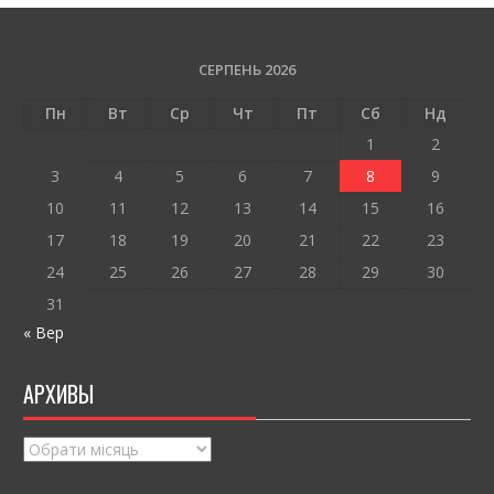
e
itt
ai
ді
b
er
l
л
o
и
СЕРПЕНЬ 2026
o
т
Пн
Вт
Ср
Чт
Пт
Сб
Нд
k
и
1
2
ся
3
4
5
6
7
8
9
10
11
12
13
14
15
16
17
18
19
20
21
22
23
24
25
26
27
28
29
30
31
« Вер
АРХИВЫ
Архивы