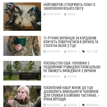
НЕЙРОМЕРЕЖІ СТВОРЮЮТЬ ПЛАН ІЗ
ЗАХОПЛЕННЯ ВСЬОГО СВІТУ.
03.09.2024
CRISIS
17-РІЧНИХ УКРАЇНЦІВ ЗА КОРДОНОМ
КЛИЧУТЬ ПОВЕРНУТИСЯ В УКРАЇНУ ТА
СТАТИ НА ОБЛІК У ТЦК
05.06.2024
ALESYA
ЗСУ
,
ТЦК
ПОСОЛЬСТВО США: ЧОЛОВІКИ З
ПОДВІЙНИМ ГРОМАДЯНСТВОМ БІЛЬШЕ
НЕ ЗМОЖУТЬ ВИЇЖДЖАТИ З УКРАЇНИ
05.06.2024
ALESYA
ПОСИЛЕНИЙ НАБІР ЖІНОК ДО ТЦК
ДОЗВОЛИТЬ ВИВІЛЬНИТИ ЧОЛОВІКІВ
ДЛЯ СЛУЖБИ В БОЙОВИХ ЧАСТИНАХ, –
ІРИНА ВЕРЕЩУК
05.06.2024
ALESYA
ВЕРЕЩУК
,