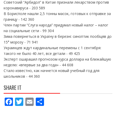
Советский “Арбидол” в Китае признали лекарством против
коронавируса
- 203 589
В Борисполе нашли 2,5 тонны масок, готовых к отправке за
границу
- 142 360
Член партии “Слуга народа” придумал новый налог – налог
на социальные сети
- 99 304
Зима повернеться в Україну в березні: синоптик пообіцяв до
15° морозу
- 71 941
Украинцев ждут кардинальные перемены с 1 сентября:
такого не было 40 лет, все детали
- 49 425
Эксперт ошарашил прогнозом курса доллара на ближайшую
неделю: «впервые за два года»
- 44 608
Стало известно, как начнется новый учебный год для
школьников
- 44 360
SHARE IT
F
T
E
П
ac
w
m
о