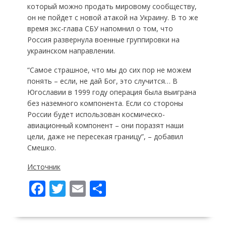
который можно продать мировому сообществу,
он не пойдет с новой атакой на Украину. В то же
время экс-глава СБУ напомнил о том, что
Россия развернула военные группировки на
украинском направлении.
“Самое страшное, что мы до сих пор не можем
понять – если, не дай Бог, это случится… В
Югославии в 1999 году операция была выиграна
без наземного компонента. Если со стороны
России будет использован космическо-
авиационный компонент – они поразят наши
цели, даже не пересекая границу”, – добавил
Смешко.
Источник
F
T
E
П
ac
w
m
о
e
itt
ai
ді