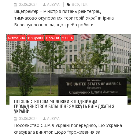
05.06.2024
ALESYA
ЗСУ
,
ТЦК
Віцепрем’єр – міністр з питань реінтеграції
тимчасово окупованих територій України Ірина
Верещук розповіла, що треба робити...
Актуально
В Україні
Новини
У США
ПОСОЛЬСТВО США: ЧОЛОВІКИ З ПОДВІЙНИМ
ГРОМАДЯНСТВОМ БІЛЬШЕ НЕ ЗМОЖУТЬ ВИЇЖДЖАТИ З
УКРАЇНИ
05.06.2024
ALESYA
Посольство США в Україні попередило, що Україна
скасувала виняток щодо “проживання за