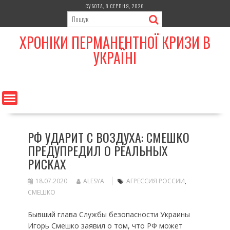
Skip
СУБОТА, 8 СЕРПНЯ, 2026
to
content
ХРОНІКИ ПЕРМАНЕНТНОЇ КРИЗИ В
УКРАЇНІ
РФ УДАРИТ С ВОЗДУХА: СМЕШКО
ПРЕДУПРЕДИЛ О РЕАЛЬНЫХ
РИСКАХ
18.07.2020
ALESYA
АГРЕССИЯ РОССИИ
,
СМЕШКО
Бывший глава Службы безопасности Украины
Игорь Смешко заявил о том, что РФ может