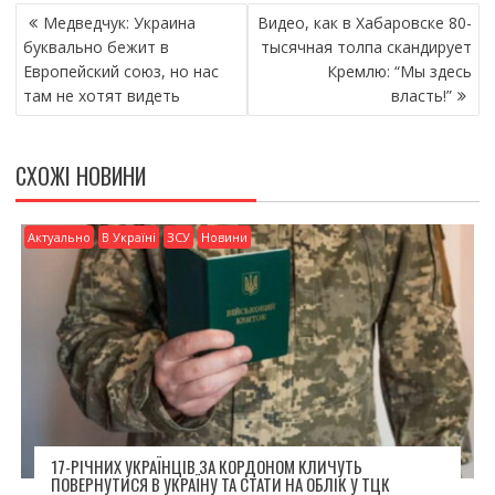
НАВІГАЦІЯ
b
er
l
л
Медведчук: Украина
Видео, как в Хабаровске 80-
ЗАПИСІВ
o
и
буквально бежит в
тысячная толпа скандирует
Европейский союз, но нас
Кремлю: “Мы здесь
o
т
там не хотят видеть
власть!”
k
и
ся
СХОЖІ НОВИНИ
Актуально
В Україні
ЗСУ
Новини
17-РІЧНИХ УКРАЇНЦІВ ЗА КОРДОНОМ КЛИЧУТЬ
ПОВЕРНУТИСЯ В УКРАЇНУ ТА СТАТИ НА ОБЛІК У ТЦК