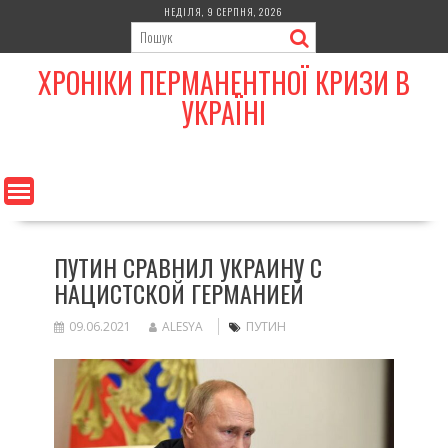
Skip
НЕДІЛЯ, 9 СЕРПНЯ, 2026
to
content
ХРОНІКИ ПЕРМАНЕНТНОЇ КРИЗИ В
УКРАЇНІ
ПУТИН СРАВНИЛ УКРАИНУ С
НАЦИСТСКОЙ ГЕРМАНИЕЙ
09.06.2021
ALESYA
ПУТИН