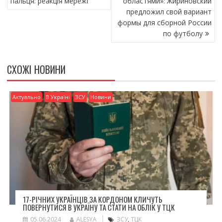
пальця: реакція мережі
областями»: Жириновский
o
т
предложил свой вариант
k
и
формы для сборной России
по футболу
ся
СХОЖІ НОВИНИ
Актуально
В Україні
ЗСУ
Новини
17-РІЧНИХ УКРАЇНЦІВ ЗА КОРДОНОМ КЛИЧУТЬ
ПОВЕРНУТИСЯ В УКРАЇНУ ТА СТАТИ НА ОБЛІК У ТЦК
05.06.2024
ALESYA
ЗСУ
,
ТЦК