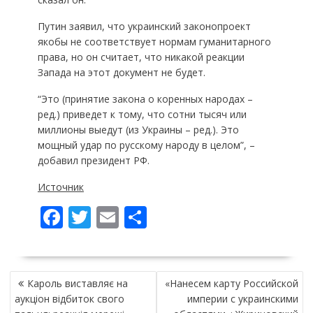
Путин заявил, что украинский законопроект
якобы не соответствует нормам гуманитарного
права, но он считает, что никакой реакции
Запада на этот документ не будет.
“Это (принятие закона о коренных народах –
ред.) приведет к тому, что сотни тысяч или
миллионы выедут (из Украины – ред.). Это
мощный удар по русскому народу в целом”, –
добавил президент РФ.
Источник
F
T
E
П
ac
w
m
о
e
itt
ai
ді
НАВІГАЦІЯ
b
er
l
л
Кароль виставляє на
«Нанесем карту Российской
ЗАПИСІВ
o
и
аукціон відбиток свого
империи с украинскими