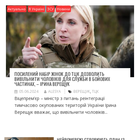
Актуально
В Україні
ЗСУ
Новини
ПОСИЛЕНИЙ НАБІР ЖІНОК ДО ТЦК ДОЗВОЛИТЬ
ВИВІЛЬНИТИ ЧОЛОВІКІВ ДЛЯ СЛУЖБИ В БОЙОВИХ
ЧАСТИНАХ, – ІРИНА ВЕРЕЩУК
05.06.2024
ALESYA
ВЕРЕЩУК
,
ТЦК
Віцепрем’єр – міністр з питань реінтеграції
тимчасово окупованих територій України Ірина
Верещук вважає, що вивільнити чоловіків...
НЕЙРОМЕРЕЖІ СТВОРЮЮТЬ ПЛАН ІЗ