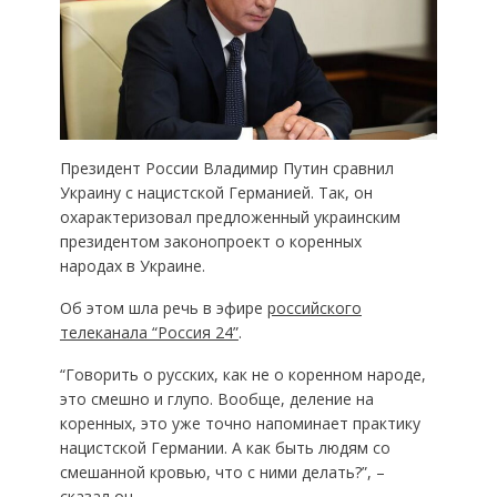
Президент России Владимир Путин сравнил
Украину с нацистской Германией. Так, он
охарактеризовал предложенный украинским
президентом законопроект о коренных
народах в Украине.
Об этом шла речь в эфире
российского
телеканала “Россия 24”
.
“Говорить о русских, как не о коренном народе,
это смешно и глупо. Вообще, деление на
коренных, это уже точно напоминает практику
нацистской Германии. А как быть людям со
смешанной кровью, что с ними делать?”, –
сказал он.