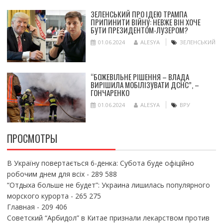
ЗЕЛЕНСЬКИЙ ПРО ІДЕЮ ТРАМПА
ПРИПИНИТИ ВІЙНУ: НЕВЖЕ ВІН ХОЧЕ
БУТИ ПРЕЗИДЕНТОМ-ЛУЗЕРОМ?
01.06.2024
ALESYA
ЗЕЛЕНСЬКИЙ
“БОЖЕВІЛЬНЕ РІШЕННЯ – ВЛАДА
ВИРІШИЛА МОБІЛІЗУВАТИ ДСНС”, –
ГОНЧАРЕНКО
01.06.2024
ALESYA
ВРУ
ПРОСМОТРЫ
В Україну повертається 6-денка: Субота буде офіційно
робочим днем для всіх
- 289 588
“Отдыха больше не будет”: Украина лишилась популярного
морского курорта
- 265 275
Главная
- 209 406
Советский “Арбидол” в Китае признали лекарством против