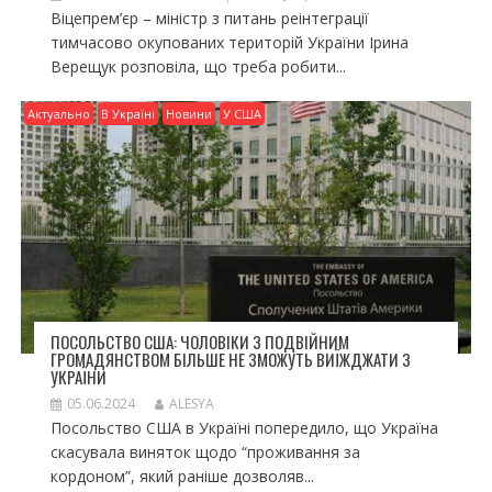
Віцепрем’єр – міністр з питань реінтеграції
тимчасово окупованих територій України Ірина
Верещук розповіла, що треба робити...
Актуально
В Україні
Новини
У США
ПОСОЛЬСТВО США: ЧОЛОВІКИ З ПОДВІЙНИМ
ГРОМАДЯНСТВОМ БІЛЬШЕ НЕ ЗМОЖУТЬ ВИЇЖДЖАТИ З
УКРАЇНИ
05.06.2024
ALESYA
Посольство США в Україні попередило, що Україна
скасувала виняток щодо “проживання за
кордоном”, який раніше дозволяв...