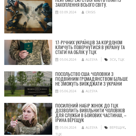
ЗАХОПЛЕННЯ ВСЬОГО СВІТУ.
03.09.2024
CRISIS
17-РІЧНИХ УКРАЇНЦІВ ЗА КОРДОНОМ
КЛИЧУТЬ ПОВЕРНУТИСЯ В УКРАЇНУ ТА
СТАТИ НА ОБЛІК У ТЦК
05.06.2024
ALESYA
ЗСУ
,
ТЦК
ПОСОЛЬСТВО США: ЧОЛОВІКИ З
ПОДВІЙНИМ ГРОМАДЯНСТВОМ БІЛЬШЕ
НЕ ЗМОЖУТЬ ВИЇЖДЖАТИ З УКРАЇНИ
05.06.2024
ALESYA
ПОСИЛЕНИЙ НАБІР ЖІНОК ДО ТЦК
ДОЗВОЛИТЬ ВИВІЛЬНИТИ ЧОЛОВІКІВ
ДЛЯ СЛУЖБИ В БОЙОВИХ ЧАСТИНАХ, –
ІРИНА ВЕРЕЩУК
05.06.2024
ALESYA
ВЕРЕЩУК
,
ТЦК