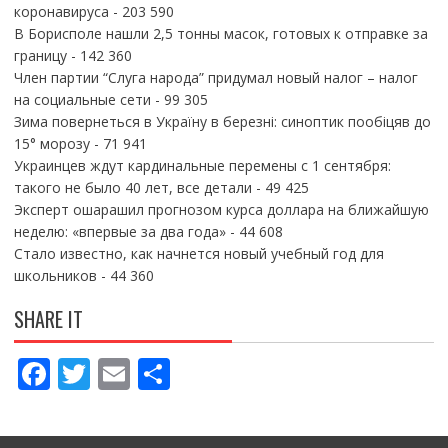
коронавируса
- 203 590
В Борисполе нашли 2,5 тонны масок, готовых к отправке за
границу
- 142 360
Член партии “Слуга народа” придумал новый налог – налог
на социальные сети
- 99 305
Зима повернеться в Україну в березні: синоптик пообіцяв до
15° морозу
- 71 941
Украинцев ждут кардинальные перемены с 1 сентября:
такого не было 40 лет, все детали
- 49 425
Эксперт ошарашил прогнозом курса доллара на ближайшую
неделю: «впервые за два года»
- 44 608
Стало известно, как начнется новый учебный год для
школьников
- 44 360
SHARE IT
F
T
E
П
ac
w
m
о
e
itt
ai
ді