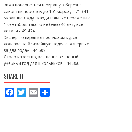
Зима повернеться в Україну в березні:
синоптик пообіцяв до 15° морозу
- 71 941
Украинцев ждут кардинальные перемены с
1 сентября: такого не было 40 лет, все
детали
- 49 424
Эксперт ошарашил прогнозом курса
доллара на ближайшую неделю: «впервые
за два года»
- 44 608
Стало известно, как начнется новый
учебный год для школьников
- 44 360
SHARE IT
F
T
E
П
ac
w
m
о
e
itt
ai
ді
b
er
l
л
o
и