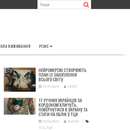
ОЛА ВИЖИВАННЯ
РІЗНЕ
НЕЙРОМЕРЕЖІ СТВОРЮЮТЬ
ПЛАН ІЗ ЗАХОПЛЕННЯ
ВСЬОГО СВІТУ.
03.09.2024
CRISIS
17-РІЧНИХ УКРАЇНЦІВ ЗА
КОРДОНОМ КЛИЧУТЬ
ПОВЕРНУТИСЯ В УКРАЇНУ ТА
СТАТИ НА ОБЛІК У ТЦК
05.06.2024
ALESYA
ЗСУ
,
ТЦК