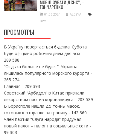
МОБІЛІЗУВАТИ ДСНС”, –
ГОНЧАРЕНКО
01.06.2024
ALESYA
ВРУ
ПРОСМОТРЫ
В Україну повертається 6-денка: Субота
буде офіційно робочим днем для всіх
-
289 588
“Отдыха больше не будет”: Украина
лишилась популярного морского курорта
-
265 274
Главная
- 209 393
Советский “Арбидол” в Китае признали
лекарством против коронавируса
- 203 589
В Борисполе нашли 2,5 тонны масок,
готовых к отправке за границу
- 142 360
Член партии “Слуга народа” придумал
новый налог – налог на социальные сети
-
99 303