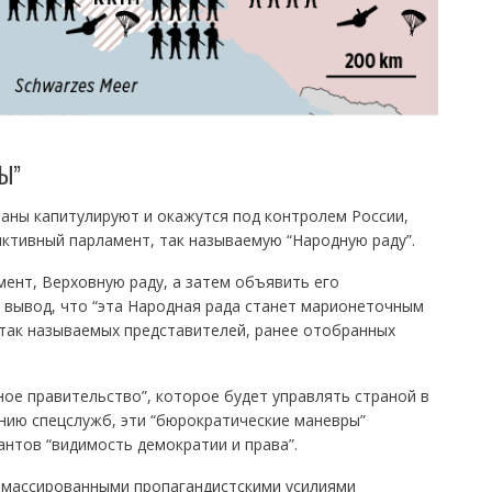
Ы”
траны капитулируют и окажутся под контролем России,
ктивный парламент, так называемую “Народную раду”.
ент, Верховную раду, а затем объявить его
 вывод, что “эта Народная рада станет марионеточным
так называемых представителей, ранее отобранных
ное правительство”, которое будет управлять страной в
нию спецслужб, эти “бюрократические маневры”
антов “видимость демократии и права”.
 массированными пропагандистскими усилиями