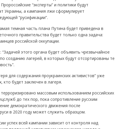
 Пророссийские “эксперты” и политики будут
ат Украины, а кампания лжи сформулирует
едующей “русификации”.
самая темная часть плана Путина будет приведена в
еточного правительства будет только одна задача:
аинцев российской оккупации.
: “Задачей этого органа будет объявить чрезвычайное
по созданию лагерей, в которых будут отсортированы те
вость”.
геря для содержания проукраинских активистов” уже
, кто будет заключен в лагеря.
и терроризировано массовым использованием российских
ецслужб до тех пор, пока сопротивление русским
ление демократического движения после
уси в 2020 году может служить образцом.
сии успех всей кампании зависит от контроля над