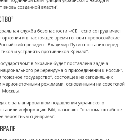
ния подлинной капитуляции украинского народа и
т вновь созданной власти”.
СТВО”
деральная служба безопасности ФСБ тесно сотрудничает
вторжения и в настоящее время готовит пророссийские
 Российский президент Владимир Путин поставил перед
итиков и устранять противников Кремля”.
осударством” в Украине будет поставлена задача
национального референдума о присоединении к России”.
 “союзное государство”, состоящее из сегодняшних
ми марионеточными режимами, основанными на советской
з Москвы.
дах о запланированном подавлении украинского
оставили информацию Bild, называют “полномасштабное
е вероятным сценарием”.
ЕВРАЛЕ