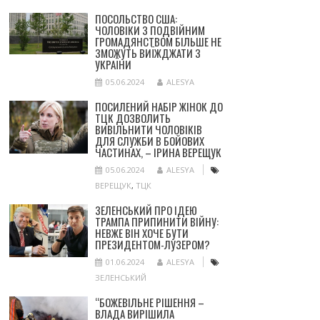
ПОСОЛЬСТВО США:
ЧОЛОВІКИ З ПОДВІЙНИМ
ГРОМАДЯНСТВОМ БІЛЬШЕ НЕ
ЗМОЖУТЬ ВИЇЖДЖАТИ З
УКРАЇНИ
05.06.2024
ALESYA
ПОСИЛЕНИЙ НАБІР ЖІНОК ДО
ТЦК ДОЗВОЛИТЬ
ВИВІЛЬНИТИ ЧОЛОВІКІВ
ДЛЯ СЛУЖБИ В БОЙОВИХ
ЧАСТИНАХ, – ІРИНА ВЕРЕЩУК
05.06.2024
ALESYA
ВЕРЕЩУК
,
ТЦК
ЗЕЛЕНСЬКИЙ ПРО ІДЕЮ
ТРАМПА ПРИПИНИТИ ВІЙНУ:
НЕВЖЕ ВІН ХОЧЕ БУТИ
ПРЕЗИДЕНТОМ-ЛУЗЕРОМ?
01.06.2024
ALESYA
ЗЕЛЕНСЬКИЙ
“БОЖЕВІЛЬНЕ РІШЕННЯ –
ВЛАДА ВИРІШИЛА