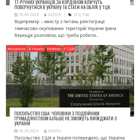
17-РІЧНИХ УКРАЇНЦІВ ЗА КОРДОНОМ КЛИЧУТЬ
ПОВЕРНУТИСЯ В УКРАЇНУ ТА СТАТИ НА ОБЛІК У ТЦК
05.06.2024
ALESYA
ЗСУ
,
ТЦК
Віцепрем’єр – міністр з питань реінтеграції
тимчасово окупованих територій України Ірина
Верещук розповіла, що треба робити...
Актуально
В Україні
Новини
У США
ПОСОЛЬСТВО США: ЧОЛОВІКИ З ПОДВІЙНИМ
ГРОМАДЯНСТВОМ БІЛЬШЕ НЕ ЗМОЖУТЬ ВИЇЖДЖАТИ З
УКРАЇНИ
05.06.2024
ALESYA
Посольство США в Україні попередило, що Україна