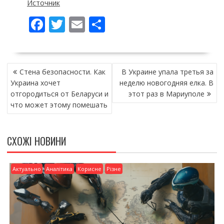
Источник
F
T
E
П
ac
w
m
о
e
itt
ai
ді
НАВІГАЦІЯ
b
er
l
л
Стена безопасности. Как
В Украине упала третья за
ЗАПИСІВ
o
и
Украина хочет
неделю новогодняя елка. В
отгородиться от Беларуси и
этот раз в Мариуполе
o
т
что может этому помешать
k
и
ся
СХОЖІ НОВИНИ
Актуально
Аналітика
Корисне
Різне