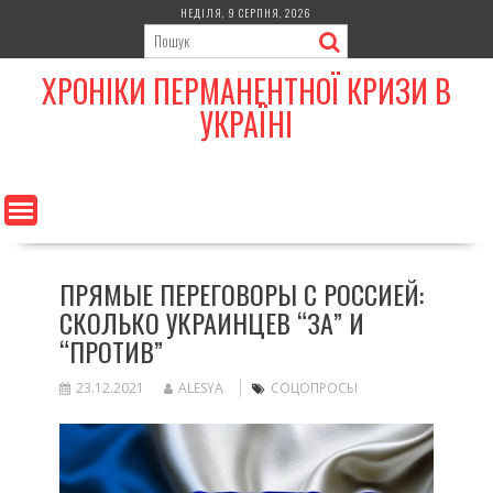
Skip
НЕДІЛЯ, 9 СЕРПНЯ, 2026
to
content
ХРОНІКИ ПЕРМАНЕНТНОЇ КРИЗИ В
УКРАЇНІ
ПРЯМЫЕ ПЕРЕГОВОРЫ С РОССИЕЙ:
СКОЛЬКО УКРАИНЦЕВ “ЗА” И
“ПРОТИВ”
23.12.2021
ALESYA
СОЦОПРОСЫ