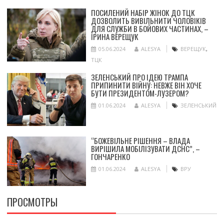
ПОСИЛЕНИЙ НАБІР ЖІНОК ДО ТЦК
ДОЗВОЛИТЬ ВИВІЛЬНИТИ ЧОЛОВІКІВ
ДЛЯ СЛУЖБИ В БОЙОВИХ ЧАСТИНАХ, –
ІРИНА ВЕРЕЩУК
05.06.2024
ALESYA
ВЕРЕЩУК
,
ТЦК
ЗЕЛЕНСЬКИЙ ПРО ІДЕЮ ТРАМПА
ПРИПИНИТИ ВІЙНУ: НЕВЖЕ ВІН ХОЧЕ
БУТИ ПРЕЗИДЕНТОМ-ЛУЗЕРОМ?
01.06.2024
ALESYA
ЗЕЛЕНСЬКИЙ
“БОЖЕВІЛЬНЕ РІШЕННЯ – ВЛАДА
ВИРІШИЛА МОБІЛІЗУВАТИ ДСНС”, –
ГОНЧАРЕНКО
01.06.2024
ALESYA
ВРУ
ПРОСМОТРЫ