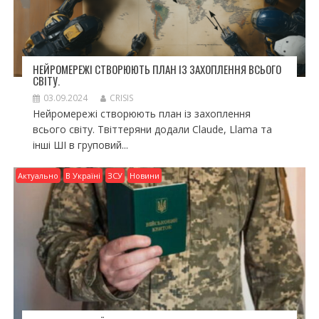
НЕЙРОМЕРЕЖІ СТВОРЮЮТЬ ПЛАН ІЗ ЗАХОПЛЕННЯ ВСЬОГО
СВІТУ.
03.09.2024
CRISIS
Нейромережі створюють план із захоплення
всього світу. Твіттеряни додали Claude, Llama та
інші ШІ в груповий...
Актуально
В Україні
ЗСУ
Новини