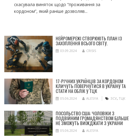
скасувала виняток щодо “проживання за
кордоном”, який раніше дозволяв...
НЕЙРОМЕРЕЖІ СТВОРЮЮТЬ ПЛАН ІЗ
ЗАХОПЛЕННЯ ВСЬОГО СВІТУ.
03.09.2024
CRISIS
17-РІЧНИХ УКРАЇНЦІВ ЗА КОРДОНОМ
КЛИЧУТЬ ПОВЕРНУТИСЯ В УКРАЇНУ ТА
СТАТИ НА ОБЛІК У ТЦК
05.06.2024
ALESYA
ЗСУ
,
ТЦК
ПОСОЛЬСТВО США: ЧОЛОВІКИ З
ПОДВІЙНИМ ГРОМАДЯНСТВОМ БІЛЬШЕ
НЕ ЗМОЖУТЬ ВИЇЖДЖАТИ З УКРАЇНИ
05.06.2024
ALESYA