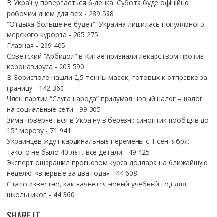
В Україну повертається 6-денка: Субота буде офіційно
робочим днем для всіх
- 289 588
“Отдыха больше не будет”: Украина лишилась популярного
морского курорта
- 265 275
Главная
- 209 405
Советский “Арбидол” в Китае признали лекарством против
коронавируса
- 203 590
В Борисполе нашли 2,5 тонны масок, готовых к отправке за
границу
- 142 360
Член партии “Слуга народа” придумал новый налог – налог
на социальные сети
- 99 305
Зима повернеться в Україну в березні: синоптик пообіцяв до
15° морозу
- 71 941
Украинцев ждут кардинальные перемены с 1 сентября:
такого не было 40 лет, все детали
- 49 425
Эксперт ошарашил прогнозом курса доллара на ближайшую
неделю: «впервые за два года»
- 44 608
Стало известно, как начнется новый учебный год для
школьников
- 44 360
SHARE IT