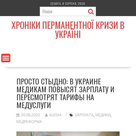
Skip
СУБОТА, 8 СЕРПНЯ, 2026
to
content
ХРОНІКИ ПЕРМАНЕНТНОЇ КРИЗИ В
УКРАЇНІ
ПРОСТО СТЫДНО: В УКРАИНЕ
МЕДИКАМ ПОВЫСЯТ ЗАРПЛАТУ И
ПЕРЕСМОТРЯТ ТАРИФЫ НА
МЕДУСЛУГИ
20.08.2020
ALESYA
ЗАРПЛАТА
,
МЕДИКИ
,
МЕДРЕФОРМА