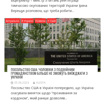
Віцепрем’єр – міністр з питань реінтеграції
тимчасово окупованих територій України Ірина
Верещук розповіла, що треба робити...
Актуально
В Україні
Новини
У США
ПОСОЛЬСТВО США: ЧОЛОВІКИ З ПОДВІЙНИМ
ГРОМАДЯНСТВОМ БІЛЬШЕ НЕ ЗМОЖУТЬ ВИЇЖДЖАТИ З
УКРАЇНИ
05.06.2024
ALESYA
Посольство США в Україні попередило, що Україна
скасувала виняток щодо “проживання за
кордоном”, який раніше дозволяв...