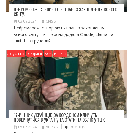
НЕЙРОМЕРЕЖІ СТВОРЮЮТЬ ПЛАН ІЗ ЗАХОПЛЕННЯ ВСЬОГО
СВІТУ.
03.09.2024
CRISIS
Нейромережі створюють план із захоплення
всього світу. Твіттеряни додали Claude, Llama та
інші ШІ в груповий...
Актуально
В Україні
ЗСУ
Новини
17-РІЧНИХ УКРАЇНЦІВ ЗА КОРДОНОМ КЛИЧУТЬ
ПОВЕРНУТИСЯ В УКРАЇНУ ТА СТАТИ НА ОБЛІК У ТЦК
05.06.2024
ALESYA
ЗСУ
,
ТЦК