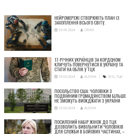
НЕЙРОМЕРЕЖІ СТВОРЮЮТЬ ПЛАН ІЗ
ЗАХОПЛЕННЯ ВСЬОГО СВІТУ.
03.09.2024
CRISIS
17-РІЧНИХ УКРАЇНЦІВ ЗА КОРДОНОМ
КЛИЧУТЬ ПОВЕРНУТИСЯ В УКРАЇНУ ТА
СТАТИ НА ОБЛІК У ТЦК
05.06.2024
ALESYA
ЗСУ
,
ТЦК
ПОСОЛЬСТВО США: ЧОЛОВІКИ З
ПОДВІЙНИМ ГРОМАДЯНСТВОМ БІЛЬШЕ
НЕ ЗМОЖУТЬ ВИЇЖДЖАТИ З УКРАЇНИ
05.06.2024
ALESYA
ПОСИЛЕНИЙ НАБІР ЖІНОК ДО ТЦК
ДОЗВОЛИТЬ ВИВІЛЬНИТИ ЧОЛОВІКІВ
ДЛЯ СЛУЖБИ В БОЙОВИХ ЧАСТИНАХ, –