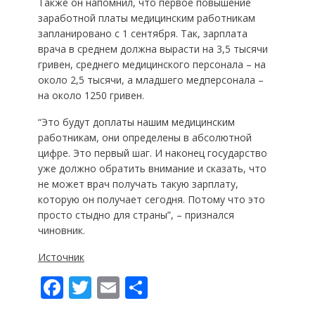
Также он напомнил, что первое повышение
заработной платы медицинским работникам
запланировано с 1 сентября. Так, зарплата
врача в среднем должна вырасти на 3,5 тысячи
гривен, среднего медицинского персонала – на
около 2,5 тысячи, а младшего медперсонала –
на около 1250 гривен.
“Это будут доплаты нашим медицинским
работникам, они определены в абсолютной
цифре. Это первый шаг. И наконец государство
уже должно обратить внимание и сказать, что
не может врач получать такую ​​зарплату,
которую он получает сегодня. Потому что это
просто стыдно для страны”, – признался
чиновник.
Источник
F
T
E
П
ac
w
m
о