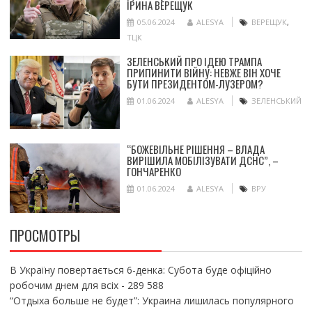
ІРИНА ВЕРЕЩУК
05.06.2024
ALESYA
ВЕРЕЩУК
,
ТЦК
ЗЕЛЕНСЬКИЙ ПРО ІДЕЮ ТРАМПА
ПРИПИНИТИ ВІЙНУ: НЕВЖЕ ВІН ХОЧЕ
БУТИ ПРЕЗИДЕНТОМ-ЛУЗЕРОМ?
01.06.2024
ALESYA
ЗЕЛЕНСЬКИЙ
“БОЖЕВІЛЬНЕ РІШЕННЯ – ВЛАДА
ВИРІШИЛА МОБІЛІЗУВАТИ ДСНС”, –
ГОНЧАРЕНКО
01.06.2024
ALESYA
ВРУ
ПРОСМОТРЫ
В Україну повертається 6-денка: Субота буде офіційно
робочим днем для всіх
- 289 588
“Отдыха больше не будет”: Украина лишилась популярного