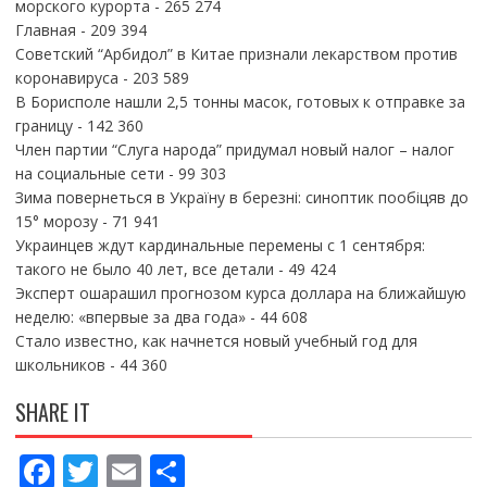
морского курорта
- 265 274
Главная
- 209 394
Советский “Арбидол” в Китае признали лекарством против
коронавируса
- 203 589
В Борисполе нашли 2,5 тонны масок, готовых к отправке за
границу
- 142 360
Член партии “Слуга народа” придумал новый налог – налог
на социальные сети
- 99 303
Зима повернеться в Україну в березні: синоптик пообіцяв до
15° морозу
- 71 941
Украинцев ждут кардинальные перемены с 1 сентября:
такого не было 40 лет, все детали
- 49 424
Эксперт ошарашил прогнозом курса доллара на ближайшую
неделю: «впервые за два года»
- 44 608
Стало известно, как начнется новый учебный год для
школьников
- 44 360
SHARE IT
F
T
E
П