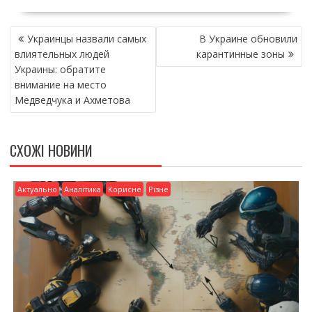
e
itt
ai
ді
НАВІГАЦІЯ
b
er
l
л
Украинцы назвали самых
В Украине обновили
ЗАПИСІВ
o
и
влиятельных людей
карантинные зоны
Украины: обратите
o
т
внимание на место
k
и
Медведчука и Ахметова
ся
СХОЖІ НОВИНИ
Актуально
Аналітика
Корисне
Різне