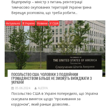
Віцепрем’єр – міністр з питань реінтеграції
тимчасово окупованих територій України Ірина
Верещук розповіла, що треба робити...
Актуально
В Україні
Новини
У США
ПОСОЛЬСТВО США: ЧОЛОВІКИ З ПОДВІЙНИМ
ГРОМАДЯНСТВОМ БІЛЬШЕ НЕ ЗМОЖУТЬ ВИЇЖДЖАТИ З
УКРАЇНИ
05.06.2024
ALESYA
Посольство США в Україні попередило, що Україна
скасувала виняток щодо “проживання за
кордоном”, який раніше дозволяв...