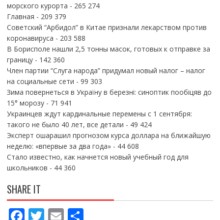
морского курорта
- 265 274
Главная
- 209 379
Советский “Арбидол” в Китае признали лекарством против
коронавируса
- 203 588
В Борисполе нашли 2,5 тонны масок, готовых к отправке за
границу
- 142 360
Член партии “Слуга народа” придумал новый налог – налог
на социальные сети
- 99 303
Зима повернеться в Україну в березні: синоптик пообіцяв до
15° морозу
- 71 941
Украинцев ждут кардинальные перемены с 1 сентября:
такого не было 40 лет, все детали
- 49 424
Эксперт ошарашил прогнозом курса доллара на ближайшую
неделю: «впервые за два года»
- 44 608
Стало известно, как начнется новый учебный год для
школьников
- 44 360
SHARE IT
F
T
E
П