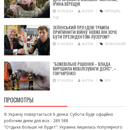
ІРИНА ВЕРЕЩУК
05.06.2024
ALESYA
ВЕРЕЩУК
,
ТЦК
ЗЕЛЕНСЬКИЙ ПРО ІДЕЮ ТРАМПА
ПРИПИНИТИ ВІЙНУ: НЕВЖЕ ВІН ХОЧЕ
БУТИ ПРЕЗИДЕНТОМ-ЛУЗЕРОМ?
01.06.2024
ALESYA
ЗЕЛЕНСЬКИЙ
“БОЖЕВІЛЬНЕ РІШЕННЯ – ВЛАДА
ВИРІШИЛА МОБІЛІЗУВАТИ ДСНС”, –
ГОНЧАРЕНКО
01.06.2024
ALESYA
ВРУ
ПРОСМОТРЫ
В Україну повертається 6-денка: Субота буде офіційно
робочим днем для всіх
- 289 588
“Отдыха больше не будет”: Украина лишилась популярного