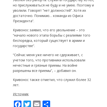
но прислуживаться не буду и не умею. Поэтому и
уволили. Говорят “нет должностей”. Хотя их
достаточно. Понимаю… команда из Офиса
Президента”.
Кривонос заявил, что его увольнение – это
“начало нового этапа борьбы с реалиями того
беспорядка, который существует в армии и
государстве”.
“Сейчас меня уже ничего не сдерживает, с
учетом того, что противники использовали
нечестные и грязные приемы. На войне
разрешены все приемы”, – добавил он.
Кривонос также отметил, что служил более 32
лет.
Источник
F
T
E
П