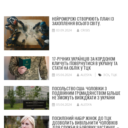
НЕЙРОМЕРЕЖІ СТВОРЮЮТЬ ПЛАН ІЗ
ЗАХОПЛЕННЯ ВСЬОГО СВІТУ.
03.09.2024
CRISIS
17-РІЧНИХ УКРАЇНЦІВ ЗА КОРДОНОМ
КЛИЧУТЬ ПОВЕРНУТИСЯ В УКРАЇНУ ТА
СТАТИ НА ОБЛІК У ТЦК
05.06.2024
ALESYA
ЗСУ
,
ТЦК
ПОСОЛЬСТВО США: ЧОЛОВІКИ З
ПОДВІЙНИМ ГРОМАДЯНСТВОМ БІЛЬШЕ
НЕ ЗМОЖУТЬ ВИЇЖДЖАТИ З УКРАЇНИ
05.06.2024
ALESYA
ПОСИЛЕНИЙ НАБІР ЖІНОК ДО ТЦК
ДОЗВОЛИТЬ ВИВІЛЬНИТИ ЧОЛОВІКІВ
ДЛЯ СЛУЖБИ В БОЙОВИХ ЧАСТИНАХ, –