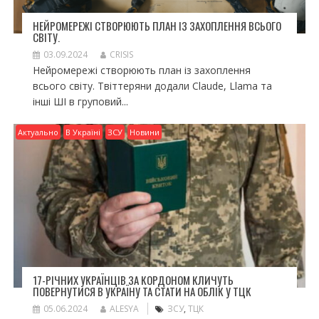
НЕЙРОМЕРЕЖІ СТВОРЮЮТЬ ПЛАН ІЗ ЗАХОПЛЕННЯ ВСЬОГО
СВІТУ.
03.09.2024
CRISIS
Нейромережі створюють план із захоплення
всього світу. Твіттеряни додали Claude, Llama та
інші ШІ в груповий...
Актуально
В Україні
ЗСУ
Новини
17-РІЧНИХ УКРАЇНЦІВ ЗА КОРДОНОМ КЛИЧУТЬ
ПОВЕРНУТИСЯ В УКРАЇНУ ТА СТАТИ НА ОБЛІК У ТЦК
05.06.2024
ALESYA
ЗСУ
,
ТЦК