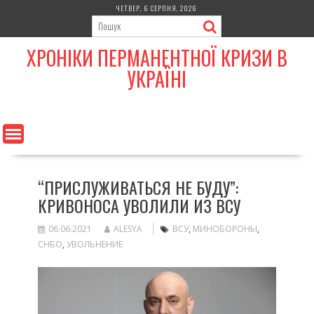
Skip
ЧЕТВЕР, 6 СЕРПНЯ, 2026
to
content
ХРОНІКИ ПЕРМАНЕНТНОЇ КРИЗИ В
УКРАЇНІ
“ПРИСЛУЖИВАТЬСЯ НЕ БУДУ”:
КРИВОНОСА УВОЛИЛИ ИЗ ВСУ
06.06.2021
ALESYA
ВСУ
,
МИНОБОРОНЫ
,
СНБО
,
УВОЛЬНЕНИЕ