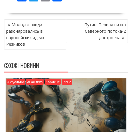
ac
w
m
о
e
itt
ai
ді
НАВІГАЦІЯ
b
er
l
л
Молодые люди
Путин: Первая нитка
ЗАПИСІВ
o
и
разочаровались в
Северного потока-2
европейских идеях –
достроена
o
т
Резников
k
и
ся
СХОЖІ НОВИНИ
Актуально
Аналітика
Корисне
Різне