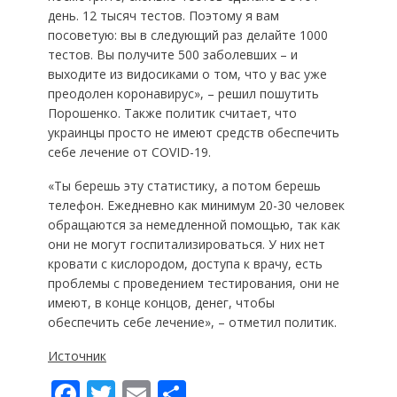
день. 12 тысяч тестов. Поэтому я вам
посоветую: вы в следующий раз делайте 1000
тестов. Вы получите 500 заболевших – и
выходите из видосиками о том, что у вас уже
преодолен коронавирус», – решил пошутить
Порошенко. Также политик считает, что
украинцы просто не имеют средств обеспечить
себе лечение от COVID-19.
«Ты берешь эту статистику, а потом берешь
телефон. Ежедневно как минимум 20-30 человек
обращаются за немедленной помощью, так как
они не могут госпитализироваться. У них нет
кровати с кислородом, доступа к врачу, есть
проблемы с проведением тестирования, они не
имеют, в конце концов, денег, чтобы
обеспечить себе лечение», – отметил политик.
Источник
F
T
E
П