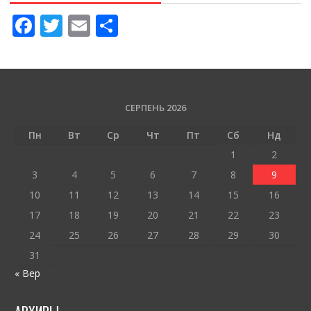
F
T
E
П
ac
w
m
о
e
itt
ai
ді
b
er
l
л
o
и
СЕРПЕНЬ 2026
o
т
Пн
Вт
Ср
Чт
Пт
Сб
Нд
k
и
1
2
ся
3
4
5
6
7
8
9
10
11
12
13
14
15
16
17
18
19
20
21
22
23
24
25
26
27
28
29
30
31
« Вер