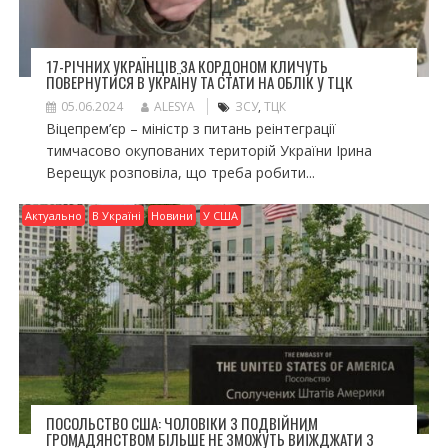
17-РІЧНИХ УКРАЇНЦІВ ЗА КОРДОНОМ КЛИЧУТЬ
ПОВЕРНУТИСЯ В УКРАЇНУ ТА СТАТИ НА ОБЛІК У ТЦК
05.06.2024
ALESYA
ЗСУ
,
ТЦК
Віцепрем’єр – міністр з питань реінтеграції
тимчасово окупованих територій України Ірина
Верещук розповіла, що треба робити...
Актуально
В Україні
Новини
У США
ПОСОЛЬСТВО США: ЧОЛОВІКИ З ПОДВІЙНИМ
ГРОМАДЯНСТВОМ БІЛЬШЕ НЕ ЗМОЖУТЬ ВИЇЖДЖАТИ З