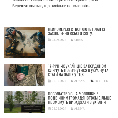
Верещук вважає, що вивільнити чоловіків...
НЕЙРОМЕРЕЖІ СТВОРЮЮТЬ ПЛАН ІЗ
ЗАХОПЛЕННЯ ВСЬОГО СВІТУ.
03.09.2024
CRISIS
17-РІЧНИХ УКРАЇНЦІВ ЗА КОРДОНОМ
КЛИЧУТЬ ПОВЕРНУТИСЯ В УКРАЇНУ ТА
СТАТИ НА ОБЛІК У ТЦК
05.06.2024
ALESYA
ЗСУ
,
ТЦК
ПОСОЛЬСТВО США: ЧОЛОВІКИ З
ПОДВІЙНИМ ГРОМАДЯНСТВОМ БІЛЬШЕ
НЕ ЗМОЖУТЬ ВИЇЖДЖАТИ З УКРАЇНИ
05.06.2024
ALESYA