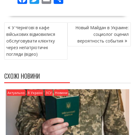
ac
w
m
о
e
itt
ai
ді
НАВІГАЦІЯ
b
er
l
л
У Чернігові в кафе
Новый Майдан в Украине:
ЗАПИСІВ
o
и
військових відмовилися
социолог оценил
обслуговувати клієнтку
вероятность события
o
т
через непатріотичні
k
и
погляди (відео)
ся
СХОЖІ НОВИНИ
Актуально
В Україні
ЗСУ
Новини