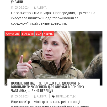
УКРАЇНИ
05.06.2024
ALESYA
Посольство США в Україні попередило, що Україна
скасувала виняток щодо “проживання за
кордоном”, який раніше дозволяв...
Актуально
В Україні
ЗСУ
Новини
ПОСИЛЕНИЙ НАБІР ЖІНОК ДО ТЦК ДОЗВОЛИТЬ
ВИВІЛЬНИТИ ЧОЛОВІКІВ ДЛЯ СЛУЖБИ В БОЙОВИХ
ЧАСТИНАХ, – ІРИНА ВЕРЕЩУК
05.06.2024
ALESYA
ВЕРЕЩУК
,
ТЦК
Віцепрем’єр – міністр з питань реінтеграції
тимчасово окупованих територій України Ірина