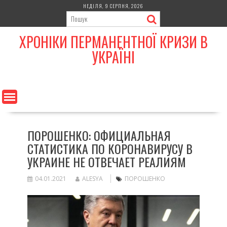
Skip
НЕДІЛЯ, 9 СЕРПНЯ, 2026
to
content
ХРОНІКИ ПЕРМАНЕНТНОЇ КРИЗИ В
УКРАЇНІ
ПОРОШЕНКО: ОФИЦИАЛЬНАЯ
СТАТИСТИКА ПО КОРОНАВИРУСУ В
УКРАИНЕ НЕ ОТВЕЧАЕТ РЕАЛИЯМ
04.01.2021
ALESYA
ПОРОШЕНКО