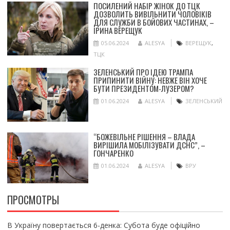
ПОСИЛЕНИЙ НАБІР ЖІНОК ДО ТЦК
ДОЗВОЛИТЬ ВИВІЛЬНИТИ ЧОЛОВІКІВ
ДЛЯ СЛУЖБИ В БОЙОВИХ ЧАСТИНАХ, –
ІРИНА ВЕРЕЩУК
05.06.2024
ALESYA
ВЕРЕЩУК
,
ТЦК
ЗЕЛЕНСЬКИЙ ПРО ІДЕЮ ТРАМПА
ПРИПИНИТИ ВІЙНУ: НЕВЖЕ ВІН ХОЧЕ
БУТИ ПРЕЗИДЕНТОМ-ЛУЗЕРОМ?
01.06.2024
ALESYA
ЗЕЛЕНСЬКИЙ
“БОЖЕВІЛЬНЕ РІШЕННЯ – ВЛАДА
ВИРІШИЛА МОБІЛІЗУВАТИ ДСНС”, –
ГОНЧАРЕНКО
01.06.2024
ALESYA
ВРУ
ПРОСМОТРЫ
В Україну повертається 6-денка: Субота буде офіційно