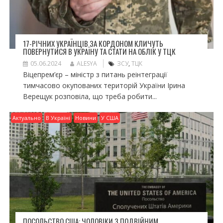
17-РІЧНИХ УКРАЇНЦІВ ЗА КОРДОНОМ КЛИЧУТЬ
ПОВЕРНУТИСЯ В УКРАЇНУ ТА СТАТИ НА ОБЛІК У ТЦК
05.06.2024
ALESYA
ЗСУ
,
ТЦК
Віцепрем’єр – міністр з питань реінтеграції
тимчасово окупованих територій України Ірина
Верещук розповіла, що треба робити...
Актуально
В Україні
Новини
У США
ПОСОЛЬСТВО США: ЧОЛОВІКИ З ПОДВІЙНИМ