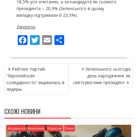
18,5% усіх опитаних, а за кандидата як сьомого
президента – 20,9% (Зеленського в цьому
випадку підтримали б 23,5%).
Джерело
F
T
E
П
ac
w
m
о
e
itt
ai
ді
НАВІГАЦІЯ
b
er
l
л
Рейтинг партий:
У Зеленського сьогодні
ЗАПИСІВ
o
и
“Европейская
день народження: як
солидарность” вырвалась в
святкуватиме президент
o
т
лидеры
k
и
ся
СХОЖІ НОВИНИ
Актуально
Аналітика
Корисне
Різне