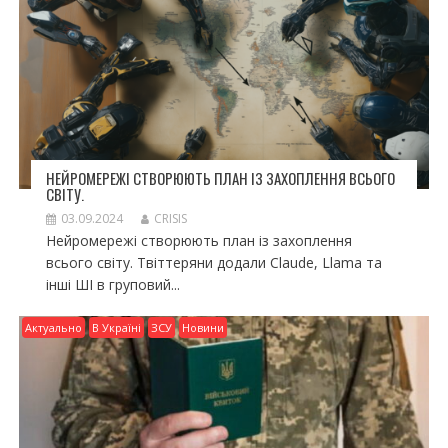
НЕЙРОМЕРЕЖІ СТВОРЮЮТЬ ПЛАН ІЗ ЗАХОПЛЕННЯ ВСЬОГО
СВІТУ.
03.09.2024
CRISIS
Нейромережі створюють план із захоплення
всього світу. Твіттеряни додали Claude, Llama та
інші ШІ в груповий...
Актуально
В Україні
ЗСУ
Новини