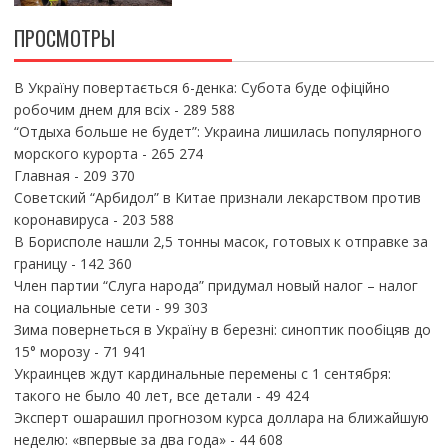
ПРОСМОТРЫ
В Україну повертається 6-денка: Субота буде офіційно
робочим днем для всіх
- 289 588
“Отдыха больше не будет”: Украина лишилась популярного
морского курорта
- 265 274
Главная
- 209 370
Советский “Арбидол” в Китае признали лекарством против
коронавируса
- 203 588
В Борисполе нашли 2,5 тонны масок, готовых к отправке за
границу
- 142 360
Член партии “Слуга народа” придумал новый налог – налог
на социальные сети
- 99 303
Зима повернеться в Україну в березні: синоптик пообіцяв до
15° морозу
- 71 941
Украинцев ждут кардинальные перемены с 1 сентября:
такого не было 40 лет, все детали
- 49 424
Эксперт ошарашил прогнозом курса доллара на ближайшую
неделю: «впервые за два года»
- 44 608