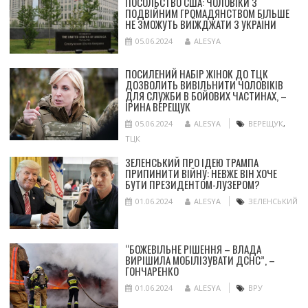
ПОСОЛЬСТВО США: ЧОЛОВІКИ З
ПОДВІЙНИМ ГРОМАДЯНСТВОМ БІЛЬШЕ
НЕ ЗМОЖУТЬ ВИЇЖДЖАТИ З УКРАЇНИ
05.06.2024
ALESYA
ПОСИЛЕНИЙ НАБІР ЖІНОК ДО ТЦК
ДОЗВОЛИТЬ ВИВІЛЬНИТИ ЧОЛОВІКІВ
ДЛЯ СЛУЖБИ В БОЙОВИХ ЧАСТИНАХ, –
ІРИНА ВЕРЕЩУК
05.06.2024
ALESYA
ВЕРЕЩУК
,
ТЦК
ЗЕЛЕНСЬКИЙ ПРО ІДЕЮ ТРАМПА
ПРИПИНИТИ ВІЙНУ: НЕВЖЕ ВІН ХОЧЕ
БУТИ ПРЕЗИДЕНТОМ-ЛУЗЕРОМ?
01.06.2024
ALESYA
ЗЕЛЕНСЬКИЙ
“БОЖЕВІЛЬНЕ РІШЕННЯ – ВЛАДА
ВИРІШИЛА МОБІЛІЗУВАТИ ДСНС”, –
ГОНЧАРЕНКО
01.06.2024
ALESYA
ВРУ