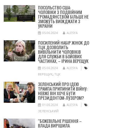
ПОСОЛЬСТВО США:
ЧОЛОВІКИ З ПОДВІЙНИМ
ГРОМАДЯНСТВОМ БІЛЬШЕ НЕ
ЗМОЖУТЬ ВИЇЖДЖАТИ З
УКРАЇНИ
05.06.2024
ALESYA
ПОСИЛЕНИЙ НАБІР ЖІНОК ДО
ТЦК ДОЗВОЛИТЬ
ВИВІЛЬНИТИ ЧОЛОВІКІВ
ДЛЯ СЛУЖБИ В БОЙОВИХ
ЧАСТИНАХ, – ІРИНА ВЕРЕЩУК
05.06.2024
ALESYA
ВЕРЕЩУК
,
ТЦК
ЗЕЛЕНСЬКИЙ ПРО ІДЕЮ
ТРАМПА ПРИПИНИТИ ВІЙНУ:
НЕВЖЕ ВІН ХОЧЕ БУТИ
ПРЕЗИДЕНТОМ-ЛУЗЕРОМ?
01.06.2024
ALESYA
ЗЕЛЕНСЬКИЙ
“БОЖЕВІЛЬНЕ РІШЕННЯ –
ВЛАДА ВИРІШИЛА