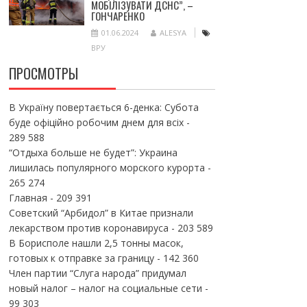
МОБІЛІЗУВАТИ ДСНС”, –
ГОНЧАРЕНКО
01.06.2024
ALESYA
ВРУ
ПРОСМОТРЫ
В Україну повертається 6-денка: Субота
буде офіційно робочим днем для всіх
-
289 588
“Отдыха больше не будет”: Украина
лишилась популярного морского курорта
-
265 274
Главная
- 209 391
Советский “Арбидол” в Китае признали
лекарством против коронавируса
- 203 589
В Борисполе нашли 2,5 тонны масок,
готовых к отправке за границу
- 142 360
Член партии “Слуга народа” придумал
новый налог – налог на социальные сети
-
99 303