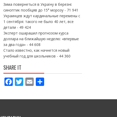
Зима повернеться в Україну в березні:
синоптик пообіцяв до 15° морозу
- 71 941
Украинцев ждут кардинальные перемены с
1 сентября: такого не было 40 лет, все
детали
- 49 424
Эксперт ошарашил прогнозом курса
доллара на ближайшую неделю: «впервые
за два года»
- 44 608
Стало известно, как начнется новый
учебный год для школьников
- 44 360
SHARE IT
F
T
E
П
ac
w
m
о
e
itt
ai
ді
b
er
l
л
o
и