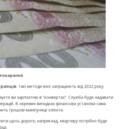
 покарання.
країнців
: такі методи вже запрацюють від 2022 року.
муєте ви зарплатню в “конвертах”. Служба буде надавати
перацій. В окремих випадках фінансова установа сама
ить грошові маніпуляції клієнта.
пити щось дороге, наприклад, квартиру потрібно буде
оші.