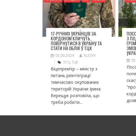
17-РІЧНИХ УКРАЇНЦІВ ЗА
ПОСО
КОРДОНОМ КЛИЧУТЬ
З П
ПОВЕРНУТИСЯ В УКРАЇНУ ТА
ГРО
СТАТИ НА ОБЛІК У ТЦК
ЗМО
УКРА
05.06.2024
ALESYA
05
ЗСУ
,
ТЦК
Посо
Віцепрем’єр – міністр з
попе
питань реінтеграції
ска
тимчасово окупованих
“пр
територій України Ірина
корд
Верещук розповіла, що
дозв
треба робити...