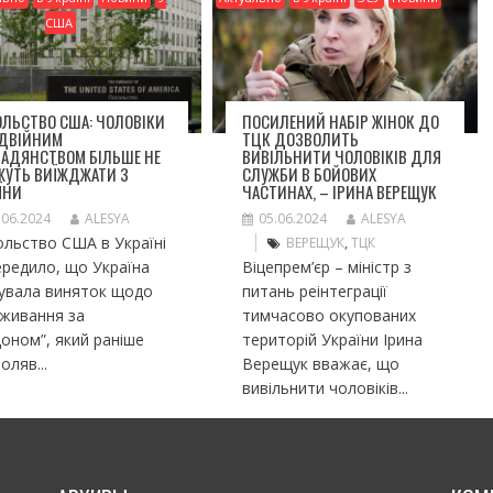
США
ЛЬСТВО США: ЧОЛОВІКИ
ПОСИЛЕНИЙ НАБІР ЖІНОК ДО
ОДВІЙНИМ
ТЦК ДОЗВОЛИТЬ
МАДЯНСТВОМ БІЛЬШЕ НЕ
ВИВІЛЬНИТИ ЧОЛОВІКІВ ДЛЯ
ЖУТЬ ВИЇЖДЖАТИ З
СЛУЖБИ В БОЙОВИХ
ЇНИ
ЧАСТИНАХ, – ІРИНА ВЕРЕЩУК
.06.2024
ALESYA
05.06.2024
ALESYA
льство США в Україні
ВЕРЕЩУК
,
ТЦК
редило, що Україна
Віцепрем’єр – міністр з
сувала виняток щодо
питань реінтеграції
оживання за
тимчасово окупованих
оном”, який раніше
територій України Ірина
оляв...
Верещук вважає, що
вивільнити чоловіків...