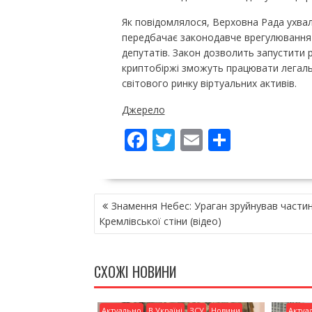
Як повідомлялося, Верховна Рада ухва
передбачає законодавче врегулювання 
депутатів. Закон дозволить запустити ри
криптобіржі зможуть працювати легальн
світового ринку віртуальних активів.
Джерело
F
T
E
П
ac
w
m
о
e
itt
ai
ді
НАВІГАЦІЯ
b
er
l
л
Знамення Небес: Ураган зруйнував части
ЗАПИСІВ
o
и
Кремлівської стіни (відео)
o
т
k
и
СХОЖІ НОВИНИ
ся
Актуально
В Україні
ЗСУ
Новини
Актуа