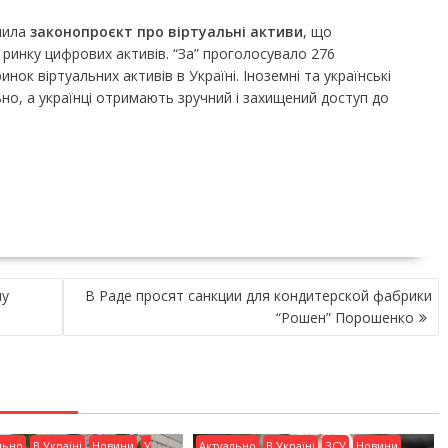
лила
законопроєкт про віртуальні активи
, що
ринку цифрових активів. “За” проголосувало 276
нок віртуальних активів в Україні. Іноземні та українські
о, а українці отримають зручний і захищений доступ до
ну
В Раде просят санкции для кондитерской фабрики
“Рошен” Порошенко
льно
В Україні
Новини
У
Актуально
В Україні
ЗСУ
Новини