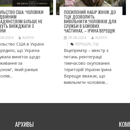
ЛЬСТВО США: ЧОЛОВІКИ
ПОСИЛЕНИЙ НАБІР ЖІНОК ДО
ОДВІЙНИМ
ТЦК ДОЗВОЛИТЬ
МАДЯНСТВОМ БІЛЬШЕ НЕ
ВИВІЛЬНИТИ ЧОЛОВІКІВ ДЛЯ
ЖУТЬ ВИЇЖДЖАТИ З
СЛУЖБИ В БОЙОВИХ
ЇНИ
ЧАСТИНАХ, – ІРИНА ВЕРЕЩУК
.06.2024
ALESYA
05.06.2024
ALESYA
льство США в Україні
ВЕРЕЩУК
,
ТЦК
редило, що Україна
Віцепрем’єр – міністр з
сувала виняток щодо
питань реінтеграції
оживання за
тимчасово окупованих
оном”, який раніше
територій України Ірина
оляв...
Верещук вважає, що
вивільнити чоловіків...
АРХИВЫ
КОМ