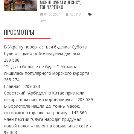
МОБІЛІЗУВАТИ ДСНС”, –
ГОНЧАРЕНКО
01.06.2024
ALESYA
ВРУ
ПРОСМОТРЫ
В Україну повертається 6-денка: Субота
буде офіційно робочим днем для всіх
-
289 588
“Отдыха больше не будет”: Украина
лишилась популярного морского курорта
-
265 274
Главная
- 209 383
Советский “Арбидол” в Китае признали
лекарством против коронавируса
- 203 589
В Борисполе нашли 2,5 тонны масок,
готовых к отправке за границу
- 142 360
Член партии “Слуга народа” придумал
новый налог – налог на социальные сети
-
99 303