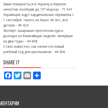
Зима повернеться в Україну в березні:
синоптик пообіцяв до 15° морозу
- 71 941
Украинцев ждут кардинальные перемены с
1 сентября: такого не было 40 лет, все
детали
- 49 424
Эксперт ошарашил прогнозом курса
доллара на ближайшую неделю: «впервые
за два года»
- 44 608
Стало известно, как начнется новый
учебный год для школьников
- 44 360
SHARE IT
F
T
E
П
ac
w
m
о
e
itt
ai
ді
b
er
l
л
МЕНТАРИИ
o
и