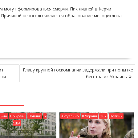
м могут формироваться смерчи. Пик ливней в Керчи
00. Причиной непогоды является образование мезоциклона.
ют
Главу крупной госкомпании задержали при попытке
сти
бегства из Украины
льно
В Україні
Новини
У
Актуально
В Україні
ЗСУ
Новини
США