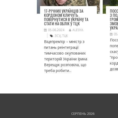
17-РІЧНИХ УКРАЇНЦІВ ЗА
ПОСО
КОРДОНОМ КЛИЧУТЬ
З П
ПОВЕРНУТИСЯ В УКРАЇНУ ТА
ГРО
СТАТИ НА ОБЛІК У ТЦК
ЗМО
УКРА
05.06.2024
ALESYA
05
ЗСУ
,
ТЦК
Посо
Віцепрем’єр – міністр з
попе
питань реінтеграції
ска
тимчасово окупованих
“пр
територій України Ірина
корд
Верещук розповіла, що
дозв
треба робити...
СЕРПЕНЬ 2026