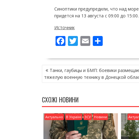
Синоптики предупредили, что над море
придется на 13 августа с 09:00 до 15:
Источник
F
T
E
П
ac
w
m
о
e
itt
ai
ді
НАВІГАЦІЯ
b
er
l
л
Танки, гаубицы и БМП: боевики размеща
ЗАПИСІВ
o
и
тяжелую военную технику в Донецкой обла
o
т
k
и
СХОЖІ НОВИНИ
ся
Актуально
В Україні
ЗСУ
Новини
Актуа