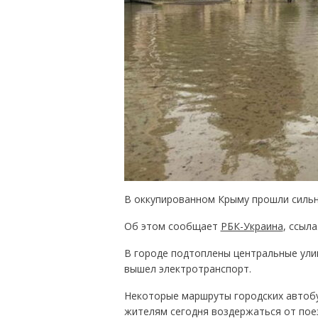
В оккупированном Крыму прошли сильн
Об этом сообщает
РБК-Украина
, ссыла
В городе подтоплены центральные ули
вышел электротранспорт.
Некоторые маршруты городских автобу
жителям сегодня воздержаться от пое