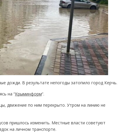
ые дожди. В результате непогоды затопило город Керчь.
ясь на “
Крыминформ
“.
цы, движение по ним перекрыто. Утром на линию не
сов пришлось изменить. Местные власти советуют
здок на личном транспорте.