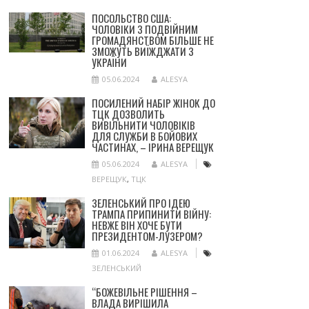
ПОСОЛЬСТВО США:
ЧОЛОВІКИ З ПОДВІЙНИМ
ГРОМАДЯНСТВОМ БІЛЬШЕ НЕ
ЗМОЖУТЬ ВИЇЖДЖАТИ З
УКРАЇНИ
05.06.2024
ALESYA
ПОСИЛЕНИЙ НАБІР ЖІНОК ДО
ТЦК ДОЗВОЛИТЬ
ВИВІЛЬНИТИ ЧОЛОВІКІВ
ДЛЯ СЛУЖБИ В БОЙОВИХ
ЧАСТИНАХ, – ІРИНА ВЕРЕЩУК
05.06.2024
ALESYA
ВЕРЕЩУК
,
ТЦК
ЗЕЛЕНСЬКИЙ ПРО ІДЕЮ
ТРАМПА ПРИПИНИТИ ВІЙНУ:
НЕВЖЕ ВІН ХОЧЕ БУТИ
ПРЕЗИДЕНТОМ-ЛУЗЕРОМ?
01.06.2024
ALESYA
ЗЕЛЕНСЬКИЙ
“БОЖЕВІЛЬНЕ РІШЕННЯ –
ВЛАДА ВИРІШИЛА