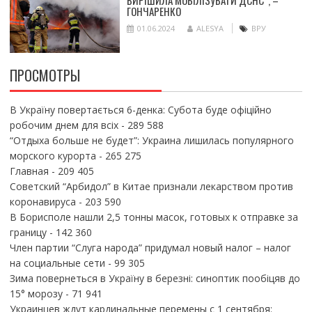
ВИРІШИЛА МОБІЛІЗУВАТИ ДСНС”, –
ГОНЧАРЕНКО
01.06.2024
ALESYA
ВРУ
ПРОСМОТРЫ
В Україну повертається 6-денка: Субота буде офіційно
робочим днем для всіх
- 289 588
“Отдыха больше не будет”: Украина лишилась популярного
морского курорта
- 265 275
Главная
- 209 405
Советский “Арбидол” в Китае признали лекарством против
коронавируса
- 203 590
В Борисполе нашли 2,5 тонны масок, готовых к отправке за
границу
- 142 360
Член партии “Слуга народа” придумал новый налог – налог
на социальные сети
- 99 305
Зима повернеться в Україну в березні: синоптик пообіцяв до
15° морозу
- 71 941
Украинцев ждут кардинальные перемены с 1 сентября: