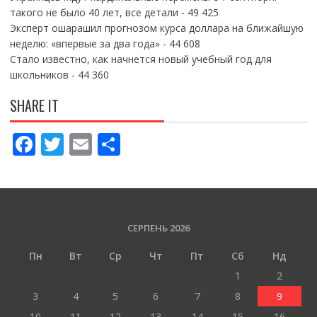
такого не было 40 лет, все детали
- 49 425
Эксперт ошарашил прогнозом курса доллара на ближайшую
неделю: «впервые за два года»
- 44 608
Стало известно, как начнется новый учебный год для
школьников
- 44 360
SHARE IT
F
T
E
П
ac
w
m
о
e
itt
ai
ді
b
er
l
л
o
и
СЕРПЕНЬ 2026
o
т
Пн
Вт
Ср
Чт
Пт
Сб
Нд
k
и
1
2
ся
3
4
5
6
7
8
9
10
11
12
13
14
15
16