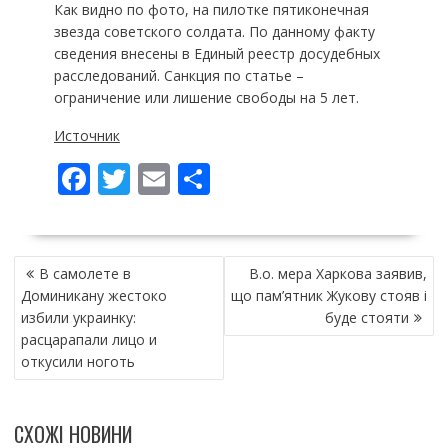
Как видно по фото, на пилотке пятиконечная
звезда советского солдата. По данному факту
сведения внесены в Единый реестр досудебных
расследований. Санкция по статье –
ограничение или лишение свободы на 5 лет.
Источник
F
T
E
П
ac
w
m
о
e
itt
ai
ді
НАВІГАЦІЯ
b
er
l
л
В самолете в
В.о. мера Харкова заявив,
ЗАПИСІВ
o
и
Доминикану жестоко
що пам’ятник Жукову стояв і
избили украинку:
буде стояти
o
т
расцарапали лицо и
k
и
откусили ноготь
ся
СХОЖІ НОВИНИ