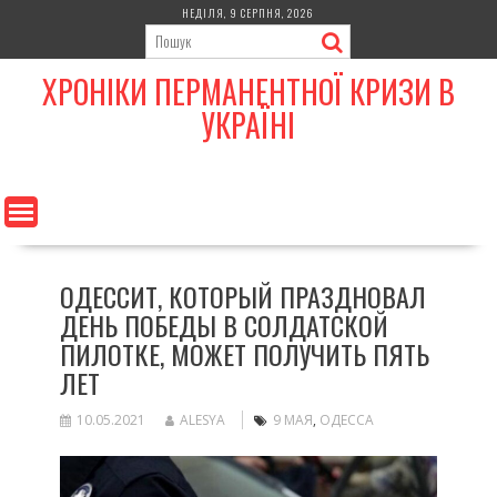
Skip
НЕДІЛЯ, 9 СЕРПНЯ, 2026
to
content
ХРОНІКИ ПЕРМАНЕНТНОЇ КРИЗИ В
УКРАЇНІ
ОДЕССИТ, КОТОРЫЙ ПРАЗДНОВАЛ
ДЕНЬ ПОБЕДЫ В СОЛДАТСКОЙ
ПИЛОТКЕ, МОЖЕТ ПОЛУЧИТЬ ПЯТЬ
ЛЕТ
10.05.2021
ALESYA
9 МАЯ
,
ОДЕССА