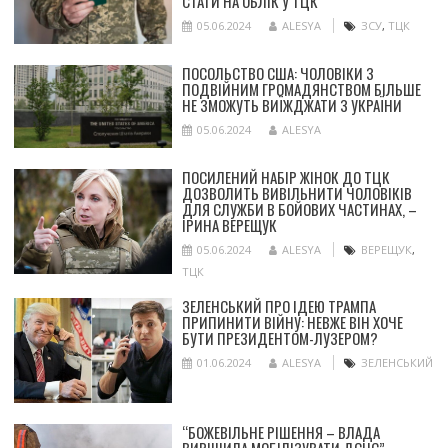
СТАТИ НА ОБЛІК У ТЦК
05.06.2024
ALESYA
ЗСУ
,
ТЦК
ПОСОЛЬСТВО США: ЧОЛОВІКИ З
ПОДВІЙНИМ ГРОМАДЯНСТВОМ БІЛЬШЕ
НЕ ЗМОЖУТЬ ВИЇЖДЖАТИ З УКРАЇНИ
05.06.2024
ALESYA
ПОСИЛЕНИЙ НАБІР ЖІНОК ДО ТЦК
ДОЗВОЛИТЬ ВИВІЛЬНИТИ ЧОЛОВІКІВ
ДЛЯ СЛУЖБИ В БОЙОВИХ ЧАСТИНАХ, –
ІРИНА ВЕРЕЩУК
05.06.2024
ALESYA
ВЕРЕЩУК
,
ТЦК
ЗЕЛЕНСЬКИЙ ПРО ІДЕЮ ТРАМПА
ПРИПИНИТИ ВІЙНУ: НЕВЖЕ ВІН ХОЧЕ
БУТИ ПРЕЗИДЕНТОМ-ЛУЗЕРОМ?
01.06.2024
ALESYA
ЗЕЛЕНСЬКИЙ
“БОЖЕВІЛЬНЕ РІШЕННЯ – ВЛАДА