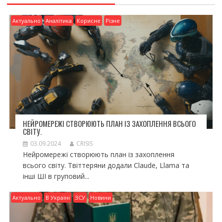
Актуально
Аналітика
Корисне
Різне
НЕЙРОМЕРЕЖІ СТВОРЮЮТЬ ПЛАН ІЗ ЗАХОПЛЕННЯ ВСЬОГО
СВІТУ.
03.09.2024
CRISIS
Нейромережі створюють план із захоплення
всього світу. Твіттеряни додали Claude, Llama та
інші ШІ в груповий...
Актуально
В Україні
ЗСУ
Новини