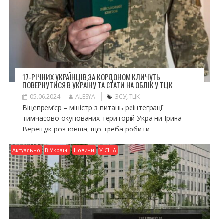
17-РІЧНИХ УКРАЇНЦІВ ЗА КОРДОНОМ КЛИЧУТЬ
ПОВЕРНУТИСЯ В УКРАЇНУ ТА СТАТИ НА ОБЛІК У ТЦК
05.06.2024
ALESYA
ЗСУ
,
ТЦК
Віцепрем’єр – міністр з питань реінтеграції
тимчасово окупованих територій України Ірина
Верещук розповіла, що треба робити...
Актуально
В Україні
Новини
У США