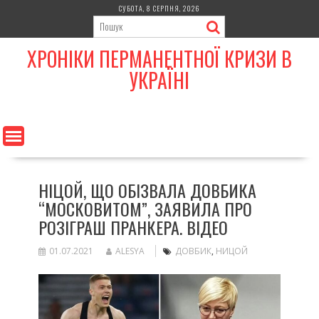
Skip
СУБОТА, 8 СЕРПНЯ, 2026
to
content
ХРОНІКИ ПЕРМАНЕНТНОЇ КРИЗИ В
УКРАЇНІ
НІЦОЙ, ЩО ОБІЗВАЛА ДОВБИКА
“МОСКОВИТОМ”, ЗАЯВИЛА ПРО
РОЗІГРАШ ПРАНКЕРА. ВІДЕО
01.07.2021
ALESYA
ДОВБИК
,
НИЦОЙ