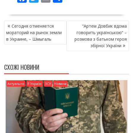
ac
w
m
о
e
itt
ai
ді
НАВІГАЦІЯ
b
er
l
л
Сегодня отменяется
“Артем Довбик вдома
ЗАПИСІВ
o
и
мораторий на рынок земли
говорить українською” –
в Украине, – Шмыгаль
розмова з батьком героя
o
т
збірної України
k
и
ся
СХОЖІ НОВИНИ
Актуально
В Україні
ЗСУ
Новини