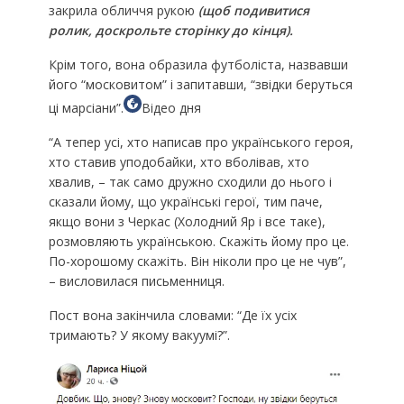
закрила обличчя рукою
(щоб подивитися
ролик, доскрольте сторінку до кінця).
Крім того, вона образила футболіста, назвавши
його “московитом” і запитавши, “звідки беруться
ці марсіани”.
Відео дня
“А тепер усі, хто написав про українського героя,
хто ставив уподобайки, хто вболівав, хто
хвалив, – так само дружно сходили до нього і
сказали йому, що українські герої, тим паче,
якщо вони з Черкас (Холодний Яр і все таке),
розмовляють українською. Скажіть йому про це.
По-хорошому скажіть. Він ніколи про це не чув”,
– висловилася письменниця.
Пост вона закінчила словами: “Де їх усіх
тримають? У якому вакуумі?”.