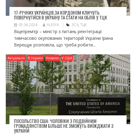
17-РІЧНИХ УКРАЇНЦІВ ЗА КОРДОНОМ КЛИЧУТЬ
ПОВЕРНУТИСЯ В УКРАЇНУ ТА СТАТИ НА ОБЛІК У ТЦК
05.06.2024
ALESYA
ЗСУ
,
ТЦК
Віцепрем’єр – міністр з питань реінтеграції
тимчасово окупованих територій України Ірина
Верещук розповіла, що треба робити...
Актуально
В Україні
Новини
У США
ПОСОЛЬСТВО США: ЧОЛОВІКИ З ПОДВІЙНИМ
ГРОМАДЯНСТВОМ БІЛЬШЕ НЕ ЗМОЖУТЬ ВИЇЖДЖАТИ З
УКРАЇНИ