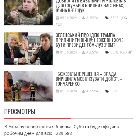
ДОЗВОЛИТЬ ВИВІЛЬНИТИ ЧОЛОВІКІВ
ДЛЯ СЛУЖБИ В БОЙОВИХ ЧАСТИНАХ, –
ІРИНА ВЕРЕЩУК
05.06.2024
ALESYA
ВЕРЕЩУК
,
ТЦК
ЗЕЛЕНСЬКИЙ ПРО ІДЕЮ ТРАМПА
ПРИПИНИТИ ВІЙНУ: НЕВЖЕ ВІН ХОЧЕ
БУТИ ПРЕЗИДЕНТОМ-ЛУЗЕРОМ?
01.06.2024
ALESYA
ЗЕЛЕНСЬКИЙ
“БОЖЕВІЛЬНЕ РІШЕННЯ – ВЛАДА
ВИРІШИЛА МОБІЛІЗУВАТИ ДСНС”, –
ГОНЧАРЕНКО
01.06.2024
ALESYA
ВРУ
ПРОСМОТРЫ
В Україну повертається 6-денка: Субота буде офіційно
робочим днем для всіх
- 289 588