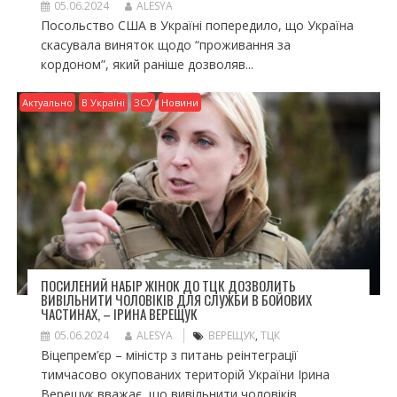
05.06.2024
ALESYA
Посольство США в Україні попередило, що Україна
скасувала виняток щодо “проживання за
кордоном”, який раніше дозволяв...
Актуально
В Україні
ЗСУ
Новини
ПОСИЛЕНИЙ НАБІР ЖІНОК ДО ТЦК ДОЗВОЛИТЬ
ВИВІЛЬНИТИ ЧОЛОВІКІВ ДЛЯ СЛУЖБИ В БОЙОВИХ
ЧАСТИНАХ, – ІРИНА ВЕРЕЩУК
05.06.2024
ALESYA
ВЕРЕЩУК
,
ТЦК
Віцепрем’єр – міністр з питань реінтеграції
тимчасово окупованих територій України Ірина
Верещук вважає, що вивільнити чоловіків...