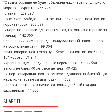
“Отдыха больше не будет”: Украина лишилась популярного
морского курорта
- 265 274
Главная
- 209 397
Советский “Арбидол” в Китае признали лекарством против
коронавируса
- 203 589
В Борисполе нашли 2,5 тонны масок, готовых к отправке за
границу
- 142 360
Член партии “Слуга народа” придумал новый налог – налог
на социальные сети
- 99 304
Зима повернеться в Україну в березні: синоптик пообіцяв до
15° морозу
- 71 941
Украинцев ждут кардинальные перемены с 1 сентября:
такого не было 40 лет, все детали
- 49 425
Эксперт ошарашил прогнозом курса доллара на ближайшую
неделю: «впервые за два года»
- 44 608
Стало известно, как начнется новый учебный год для
школьников
- 44 360
SHARE IT