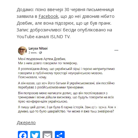
Додамо: пізно ввечері 30 червня письменниця
заявила в
Facebook
, що до неї дзвонив нібито
Довбик, але вона підозрює, що це був пранк.
Запис доброзичливої бесіди опубліковано на
YouTube-каналі ISLND TV.
Джерело
F
T
E
П