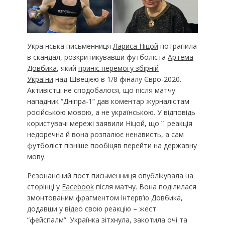
Українська письменниця
Лариса Ніцой
потрапила
в скандал, розкритикувавши футболіста
Артема
Довбика
, який
приніс перемогу збірній
України
над Швецією в 1/8 фіналу Євро-2020.
Активістці не сподобалося, що після матчу
нападник “Дніпра-1” дав коментар журналістам
російською мовою, а не українською. У відповідь
користувачі мережі заявили Ніцой, що її реакція
недоречна й вона розпалює ненависть, а сам
футболіст пізніше пообіцяв перейти на державну
мову.
Резонансний пост письменниця опублікувала на
сторінці у
Facebook
після матчу. Вона поділилася
змонтованим фрагментом інтерв’ю Довбика,
додавши у відео свою реакцію – жест
“фейспалм”. Українка зітхнула, закотила очі та