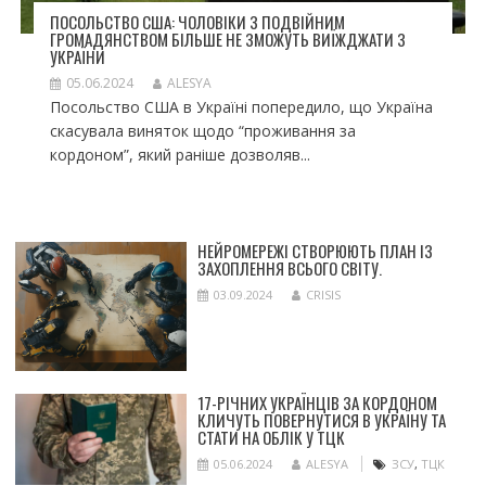
ПОСОЛЬСТВО США: ЧОЛОВІКИ З ПОДВІЙНИМ
ГРОМАДЯНСТВОМ БІЛЬШЕ НЕ ЗМОЖУТЬ ВИЇЖДЖАТИ З
УКРАЇНИ
05.06.2024
ALESYA
Посольство США в Україні попередило, що Україна
скасувала виняток щодо “проживання за
кордоном”, який раніше дозволяв...
НЕЙРОМЕРЕЖІ СТВОРЮЮТЬ ПЛАН ІЗ
ЗАХОПЛЕННЯ ВСЬОГО СВІТУ.
03.09.2024
CRISIS
17-РІЧНИХ УКРАЇНЦІВ ЗА КОРДОНОМ
КЛИЧУТЬ ПОВЕРНУТИСЯ В УКРАЇНУ ТА
СТАТИ НА ОБЛІК У ТЦК
05.06.2024
ALESYA
ЗСУ
,
ТЦК