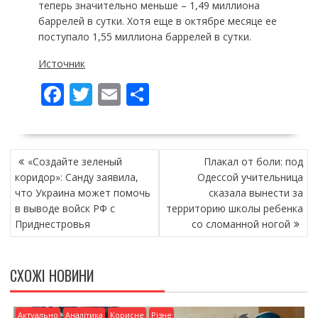
теперь значительно меньше – 1,49 миллиона
баррелей в сутки. Хотя еще в октябре месяце ее
поступало 1,55 миллиона баррелей в сутки.
Источник
F
T
E
П
ac
w
m
о
e
itt
ai
ді
НАВІГАЦІЯ
b
er
l
л
«Создайте зеленый
Плакал от боли: под
ЗАПИСІВ
o
и
коридор»: Санду заявила,
Одессой учительница
что Украина может помочь
сказала вынести за
o
т
в выводе войск РФ с
территорию школы ребенка
k
и
Приднестровья
со сломанной ногой
ся
СХОЖІ НОВИНИ
Актуально
Аналітика
Корисне
Різне