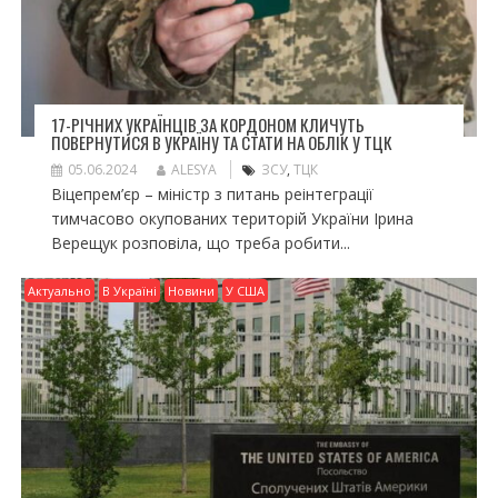
17-РІЧНИХ УКРАЇНЦІВ ЗА КОРДОНОМ КЛИЧУТЬ
ПОВЕРНУТИСЯ В УКРАЇНУ ТА СТАТИ НА ОБЛІК У ТЦК
05.06.2024
ALESYA
ЗСУ
,
ТЦК
Віцепрем’єр – міністр з питань реінтеграції
тимчасово окупованих територій України Ірина
Верещук розповіла, що треба робити...
Актуально
В Україні
Новини
У США