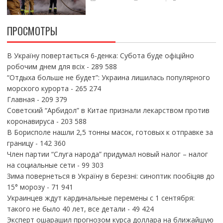
ПРОСМОТРЫ
В Україну повертається 6-денка: Субота буде офіційно
робочим днем для всіх
- 289 588
“Отдыха больше не будет”: Украина лишилась популярного
морского курорта
- 265 274
Главная
- 209 379
Советский “Арбидол” в Китае признали лекарством против
коронавируса
- 203 588
В Борисполе нашли 2,5 тонны масок, готовых к отправке за
границу
- 142 360
Член партии “Слуга народа” придумал новый налог – налог
на социальные сети
- 99 303
Зима повернеться в Україну в березні: синоптик пообіцяв до
15° морозу
- 71 941
Украинцев ждут кардинальные перемены с 1 сентября:
такого не было 40 лет, все детали
- 49 424
Эксперт ошарашил прогнозом курса доллара на ближайшую