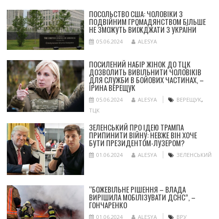
ПОСОЛЬСТВО США: ЧОЛОВІКИ З
ПОДВІЙНИМ ГРОМАДЯНСТВОМ БІЛЬШЕ
НЕ ЗМОЖУТЬ ВИЇЖДЖАТИ З УКРАЇНИ
05.06.2024
ALESYA
ПОСИЛЕНИЙ НАБІР ЖІНОК ДО ТЦК
ДОЗВОЛИТЬ ВИВІЛЬНИТИ ЧОЛОВІКІВ
ДЛЯ СЛУЖБИ В БОЙОВИХ ЧАСТИНАХ, –
ІРИНА ВЕРЕЩУК
05.06.2024
ALESYA
ВЕРЕЩУК
,
ТЦК
ЗЕЛЕНСЬКИЙ ПРО ІДЕЮ ТРАМПА
ПРИПИНИТИ ВІЙНУ: НЕВЖЕ ВІН ХОЧЕ
БУТИ ПРЕЗИДЕНТОМ-ЛУЗЕРОМ?
01.06.2024
ALESYA
ЗЕЛЕНСЬКИЙ
“БОЖЕВІЛЬНЕ РІШЕННЯ – ВЛАДА
ВИРІШИЛА МОБІЛІЗУВАТИ ДСНС”, –
ГОНЧАРЕНКО
01.06.2024
ALESYA
ВРУ