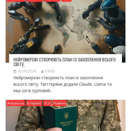
НЕЙРОМЕРЕЖІ СТВОРЮЮТЬ ПЛАН ІЗ ЗАХОПЛЕННЯ ВСЬОГО
СВІТУ.
03.09.2024
CRISIS
Нейромережі створюють план із захоплення
всього світу. Твіттеряни додали Claude, Llama та
інші ШІ в груповий...
Актуально
В Україні
ЗСУ
Новини