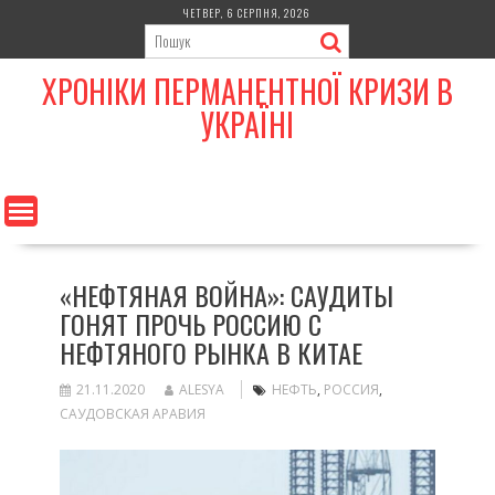
Skip
ЧЕТВЕР, 6 СЕРПНЯ, 2026
to
content
ХРОНІКИ ПЕРМАНЕНТНОЇ КРИЗИ В
УКРАЇНІ
«НЕФТЯНАЯ ВОЙНА»: САУДИТЫ
ГОНЯТ ПРОЧЬ РОССИЮ С
НЕФТЯНОГО РЫНКА В КИТАЕ
21.11.2020
ALESYA
НЕФТЬ
,
РОССИЯ
,
САУДОВСКАЯ АРАВИЯ