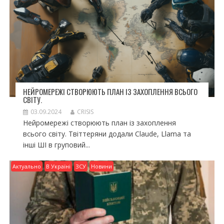
НЕЙРОМЕРЕЖІ СТВОРЮЮТЬ ПЛАН ІЗ ЗАХОПЛЕННЯ ВСЬОГО
СВІТУ.
03.09.2024
CRISIS
Нейромережі створюють план із захоплення
всього світу. Твіттеряни додали Claude, Llama та
інші ШІ в груповий...
Актуально
В Україні
ЗСУ
Новини