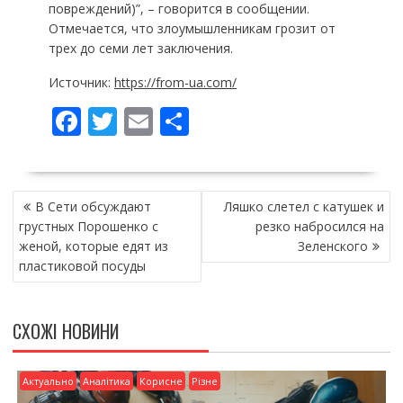
повреждений)”, – говорится в сообщении.
Отмечается, что злоумышленникам грозит от
трех до семи лет заключения.
Источник:
https://from-ua.com/
F
T
E
П
ac
w
m
о
e
itt
ai
ді
НАВІГАЦІЯ
b
er
l
л
В Сети обсуждают
Ляшко слетел с катушек и
ЗАПИСІВ
o
и
грустных Порошенко с
резко набросился на
женой, которые едят из
Зеленского
o
т
пластиковой посуды
k
и
ся
СХОЖІ НОВИНИ
Актуально
Аналітика
Корисне
Різне