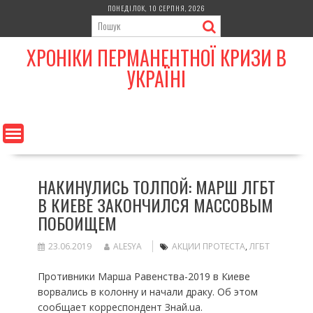
Skip
ПОНЕДІЛОК, 10 СЕРПНЯ, 2026
to
content
ХРОНІКИ ПЕРМАНЕНТНОЇ КРИЗИ В
УКРАЇНІ
НАКИНУЛИСЬ ТОЛПОЙ: МАРШ ЛГБТ
В КИЕВЕ ЗАКОНЧИЛСЯ МАССОВЫМ
ПОБОИЩЕМ
23.06.2019
ALESYA
АКЦИИ ПРОТЕСТА
,
ЛГБТ
Противники Марша Равенства-2019 в Киеве
ворвались в колонну и начали драку. Об этом
сообщает корреспондент Знай.ua.