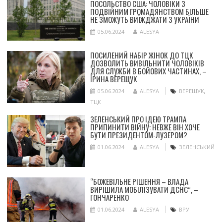
ПОСОЛЬСТВО США: ЧОЛОВІКИ З
ПОДВІЙНИМ ГРОМАДЯНСТВОМ БІЛЬШЕ
НЕ ЗМОЖУТЬ ВИЇЖДЖАТИ З УКРАЇНИ
05.06.2024
ALESYA
ПОСИЛЕНИЙ НАБІР ЖІНОК ДО ТЦК
ДОЗВОЛИТЬ ВИВІЛЬНИТИ ЧОЛОВІКІВ
ДЛЯ СЛУЖБИ В БОЙОВИХ ЧАСТИНАХ, –
ІРИНА ВЕРЕЩУК
05.06.2024
ALESYA
ВЕРЕЩУК
,
ТЦК
ЗЕЛЕНСЬКИЙ ПРО ІДЕЮ ТРАМПА
ПРИПИНИТИ ВІЙНУ: НЕВЖЕ ВІН ХОЧЕ
БУТИ ПРЕЗИДЕНТОМ-ЛУЗЕРОМ?
01.06.2024
ALESYA
ЗЕЛЕНСЬКИЙ
“БОЖЕВІЛЬНЕ РІШЕННЯ – ВЛАДА
ВИРІШИЛА МОБІЛІЗУВАТИ ДСНС”, –
ГОНЧАРЕНКО
01.06.2024
ALESYA
ВРУ