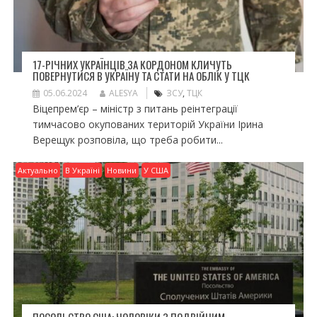
17-РІЧНИХ УКРАЇНЦІВ ЗА КОРДОНОМ КЛИЧУТЬ
ПОВЕРНУТИСЯ В УКРАЇНУ ТА СТАТИ НА ОБЛІК У ТЦК
05.06.2024
ALESYA
ЗСУ
,
ТЦК
Віцепрем’єр – міністр з питань реінтеграції
тимчасово окупованих територій України Ірина
Верещук розповіла, що треба робити...
Актуально
В Україні
Новини
У США
ПОСОЛЬСТВО США: ЧОЛОВІКИ З ПОДВІЙНИМ