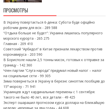
ПРОСМОТРЫ
В Україну повертається 6-денка: Субота буде офіційно
робочим днем для всіх
- 289 588
“Отдыха больше не будет”: Украина лишилась популярного
морского курорта
- 265 275
Главная
- 209 410
Советский “Арбидол” в Китае признали лекарством против
коронавируса
- 203 590
В Борисполе нашли 2,5 тонны масок, готовых к отправке за
границу
- 142 360
Член партии “Слуга народа” придумал новый налог – налог
на социальные сети
- 99 305
Зима повернеться в Україну в березні: синоптик пообіцяв до
15° морозу
- 71 941
Украинцев ждут кардинальные перемены с 1 сентября:
такого не было 40 лет, все детали
- 49 425
Эксперт ошарашил прогнозом курса доллара на ближайшую
неделю: «впервые за два года»
- 44 608