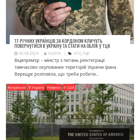
17-РІЧНИХ УКРАЇНЦІВ ЗА КОРДОНОМ КЛИЧУТЬ
ПОВЕРНУТИСЯ В УКРАЇНУ ТА СТАТИ НА ОБЛІК У ТЦК
05.06.2024
ALESYA
ЗСУ
,
ТЦК
Віцепрем’єр – міністр з питань реінтеграції
тимчасово окупованих територій України Ірина
Верещук розповіла, що треба робити...
Актуально
В Україні
Новини
У США