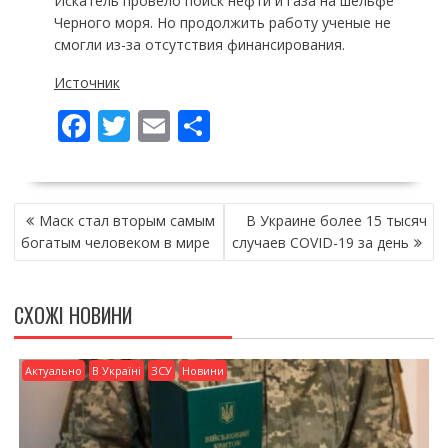
Искатель провело поиск нефти и газа на шельфе
Черного моря. Но продолжить работу ученые не
смогли из-за отсутствия финансирования.
Источник
F
T
E
П
ac
w
m
о
e
itt
ai
ді
НАВІГАЦІЯ
b
er
l
л
Маск стал вторым самым
В Украине более 15 тысяч
ЗАПИСІВ
o
и
богатым человеком в мире
случаев COVID-19 за день
o
т
k
и
СХОЖІ НОВИНИ
ся
Актуально
В Україні
ЗСУ
Новини