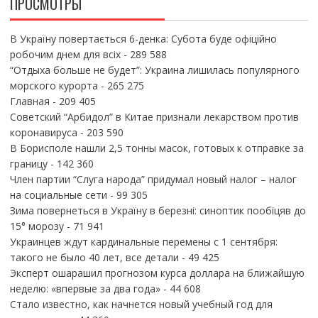
ПРОСМОТРЫ
В Україну повертається 6-денка: Субота буде офіційно
робочим днем для всіх
- 289 588
“Отдыха больше не будет”: Украина лишилась популярного
морского курорта
- 265 275
Главная
- 209 405
Советский “Арбидол” в Китае признали лекарством против
коронавируса
- 203 590
В Борисполе нашли 2,5 тонны масок, готовых к отправке за
границу
- 142 360
Член партии “Слуга народа” придумал новый налог – налог
на социальные сети
- 99 305
Зима повернеться в Україну в березні: синоптик пообіцяв до
15° морозу
- 71 941
Украинцев ждут кардинальные перемены с 1 сентября:
такого не было 40 лет, все детали
- 49 425
Эксперт ошарашил прогнозом курса доллара на ближайшую
неделю: «впервые за два года»
- 44 608
Стало известно, как начнется новый учебный год для