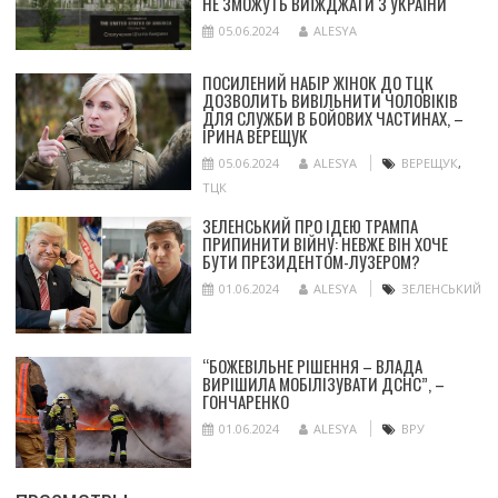
НЕ ЗМОЖУТЬ ВИЇЖДЖАТИ З УКРАЇНИ
05.06.2024
ALESYA
ПОСИЛЕНИЙ НАБІР ЖІНОК ДО ТЦК
ДОЗВОЛИТЬ ВИВІЛЬНИТИ ЧОЛОВІКІВ
ДЛЯ СЛУЖБИ В БОЙОВИХ ЧАСТИНАХ, –
ІРИНА ВЕРЕЩУК
05.06.2024
ALESYA
ВЕРЕЩУК
,
ТЦК
ЗЕЛЕНСЬКИЙ ПРО ІДЕЮ ТРАМПА
ПРИПИНИТИ ВІЙНУ: НЕВЖЕ ВІН ХОЧЕ
БУТИ ПРЕЗИДЕНТОМ-ЛУЗЕРОМ?
01.06.2024
ALESYA
ЗЕЛЕНСЬКИЙ
“БОЖЕВІЛЬНЕ РІШЕННЯ – ВЛАДА
ВИРІШИЛА МОБІЛІЗУВАТИ ДСНС”, –
ГОНЧАРЕНКО
01.06.2024
ALESYA
ВРУ