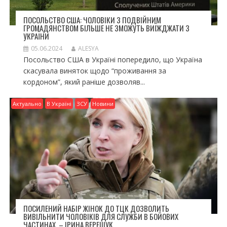
ПОСОЛЬСТВО США: ЧОЛОВІКИ З ПОДВІЙНИМ
ГРОМАДЯНСТВОМ БІЛЬШЕ НЕ ЗМОЖУТЬ ВИЇЖДЖАТИ З
УКРАЇНИ
05.06.2024
ALESYA
Посольство США в Україні попередило, що Україна
скасувала виняток щодо “проживання за
кордоном”, який раніше дозволяв...
Актуально
В Україні
ЗСУ
Новини
ПОСИЛЕНИЙ НАБІР ЖІНОК ДО ТЦК ДОЗВОЛИТЬ
ВИВІЛЬНИТИ ЧОЛОВІКІВ ДЛЯ СЛУЖБИ В БОЙОВИХ
ЧАСТИНАХ, – ІРИНА ВЕРЕЩУК