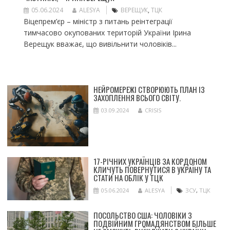
05.06.2024
ALESYA
ВЕРЕЩУК
,
ТЦК
Віцепрем’єр – міністр з питань реінтеграції
тимчасово окупованих територій України Ірина
Верещук вважає, що вивільнити чоловіків...
НЕЙРОМЕРЕЖІ СТВОРЮЮТЬ ПЛАН ІЗ
ЗАХОПЛЕННЯ ВСЬОГО СВІТУ.
03.09.2024
CRISIS
17-РІЧНИХ УКРАЇНЦІВ ЗА КОРДОНОМ
КЛИЧУТЬ ПОВЕРНУТИСЯ В УКРАЇНУ ТА
СТАТИ НА ОБЛІК У ТЦК
05.06.2024
ALESYA
ЗСУ
,
ТЦК
ПОСОЛЬСТВО США: ЧОЛОВІКИ З
ПОДВІЙНИМ ГРОМАДЯНСТВОМ БІЛЬШЕ