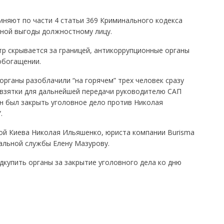
няют по части 4 статьи 369 Криминального кодекса
ной выгоды должностному лицу.
р скрывается за границей, антикоррупционные органы
обогащении.
рганы разоблачили “на горячем” трех человек сразу
 взятки для дальнейшей передачи руководителю САП
н был закрыть уголовное дело против Николая
.
вой Киева Николая Ильяшенко, юриста компании Burisma
альной службы Елену Мазурову.
дкупить органы за закрытие уголовного дела ко дню