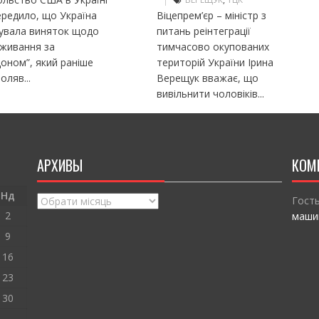
редило, що Україна
Віцепрем’єр – міністр з
сувала виняток щодо
питань реінтеграції
оживання за
тимчасово окупованих
оном”, який раніше
територій України Ірина
оляв...
Верещук вважає, що
вивільнити чоловіків...
АРХИВЫ
КОМ
Нд
Архивы
Гост
2
маши
9
16
23
30