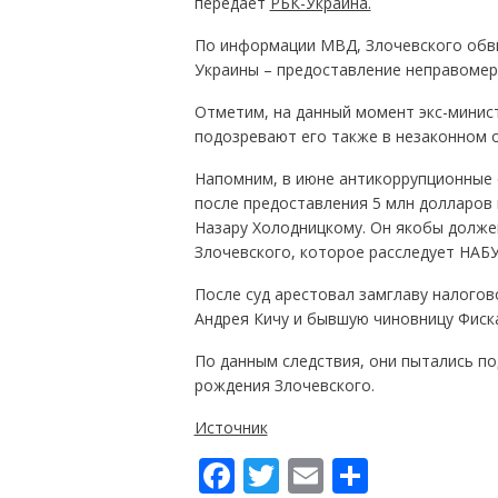
передает
РБК-Украина.
По информации МВД, Злочевского обви
Украины – предоставление неправомер
Отметим, на данный момент экс-минист
подозревают его также в незаконном 
Напомним, в июне антикоррупционные о
после предоставления 5 млн долларов
Назару Холодницкому. Он якобы долже
Злочевского, которое расследует НАБУ
После суд арестовал замглаву налого
Андрея Кичу и бывшую чиновницу Фиск
По данным следствия, они пытались по
рождения Злочевского.
Источник
F
T
E
П