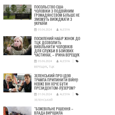
ПОСОЛЬСТВО США:
ЧОЛОВІКИ З ПОДВІЙНИМ
ГРОМАДЯНСТВОМ БІЛЬШЕ НЕ
ЗМОЖУТЬ ВИЇЖДЖАТИ З
УКРАЇНИ
05.06.2024
ALESYA
ПОСИЛЕНИЙ НАБІР ЖІНОК ДО
ТЦК ДОЗВОЛИТЬ
ВИВІЛЬНИТИ ЧОЛОВІКІВ
ДЛЯ СЛУЖБИ В БОЙОВИХ
ЧАСТИНАХ, – ІРИНА ВЕРЕЩУК
05.06.2024
ALESYA
ВЕРЕЩУК
,
ТЦК
ЗЕЛЕНСЬКИЙ ПРО ІДЕЮ
ТРАМПА ПРИПИНИТИ ВІЙНУ:
НЕВЖЕ ВІН ХОЧЕ БУТИ
ПРЕЗИДЕНТОМ-ЛУЗЕРОМ?
01.06.2024
ALESYA
ЗЕЛЕНСЬКИЙ
“БОЖЕВІЛЬНЕ РІШЕННЯ –
ВЛАДА ВИРІШИЛА