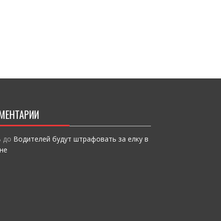
o
т
k
и
ся
МЕНТАРИИ
ь
до
Водителей будут штрафовать за елку в
не