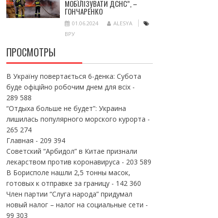
МОБІЛІЗУВАТИ ДСНС”, –
ГОНЧАРЕНКО
01.06.2024
ALESYA
ВРУ
ПРОСМОТРЫ
В Україну повертається 6-денка: Субота
буде офіційно робочим днем для всіх
-
289 588
“Отдыха больше не будет”: Украина
лишилась популярного морского курорта
-
265 274
Главная
- 209 394
Советский “Арбидол” в Китае признали
лекарством против коронавируса
- 203 589
В Борисполе нашли 2,5 тонны масок,
готовых к отправке за границу
- 142 360
Член партии “Слуга народа” придумал
новый налог – налог на социальные сети
-
99 303