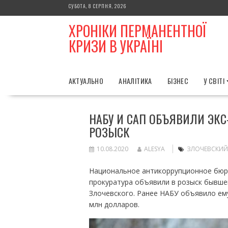
Skip
СУБОТА, 8 СЕРПНЯ, 2026
to
ХРОНІКИ ПЕРМАНЕНТНОЇ
content
КРИЗИ В УКРАЇНІ
АКТУАЛЬНО
АНАЛІТИКА
БІЗНЕС
У СВІТІ
НАБУ И САП ОБЪЯВИЛИ ЭКС
РОЗЫСК
10.08.2020
ALESYA
ЗЛОЧЕВСКИЙ
Национальное антикоррупционное бюр
прокуратура объявили в розыск бывше
Злочевского. Ранее НАБУ объявило ему
млн долларов.