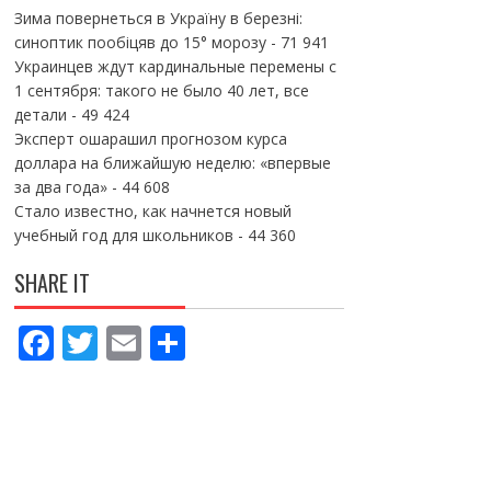
Зима повернеться в Україну в березні:
синоптик пообіцяв до 15° морозу
- 71 941
Украинцев ждут кардинальные перемены с
1 сентября: такого не было 40 лет, все
детали
- 49 424
Эксперт ошарашил прогнозом курса
доллара на ближайшую неделю: «впервые
за два года»
- 44 608
Стало известно, как начнется новый
учебный год для школьников
- 44 360
SHARE IT
F
T
E
П
ac
w
m
о
e
itt
ai
ді
b
er
l
л
o
и