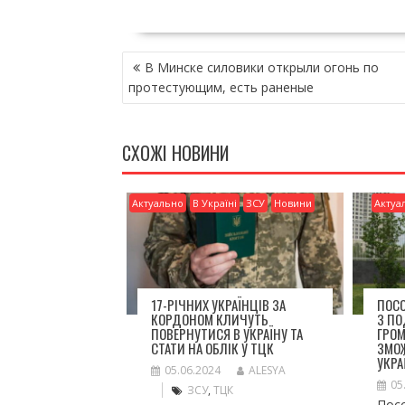
ac
w
m
о
e
itt
ai
ді
НАВІГАЦІЯ
b
er
l
л
В Минске силовики открыли огонь по
ЗАПИСІВ
o
и
протестующим, есть раненые
o
т
k
и
СХОЖІ НОВИНИ
ся
Актуально
В Україні
ЗСУ
Новини
Актуа
17-РІЧНИХ УКРАЇНЦІВ ЗА
ПОСО
КОРДОНОМ КЛИЧУТЬ
З П
ПОВЕРНУТИСЯ В УКРАЇНУ ТА
ГРО
СТАТИ НА ОБЛІК У ТЦК
ЗМО
УКРА
05.06.2024
ALESYA
05
ЗСУ
,
ТЦК
Посо