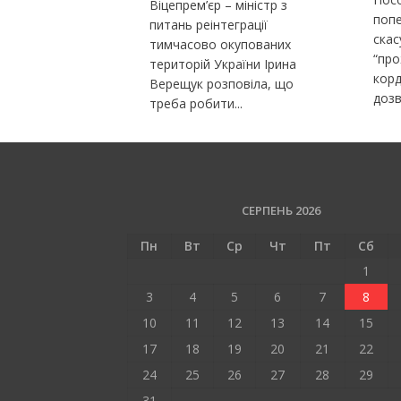
Віцепрем’єр – міністр з
попе
питань реінтеграції
ска
тимчасово окупованих
“пр
територій України Ірина
корд
Верещук розповіла, що
дозв
треба робити...
СЕРПЕНЬ 2026
Пн
Вт
Ср
Чт
Пт
Сб
1
3
4
5
6
7
8
10
11
12
13
14
15
17
18
19
20
21
22
24
25
26
27
28
29
31