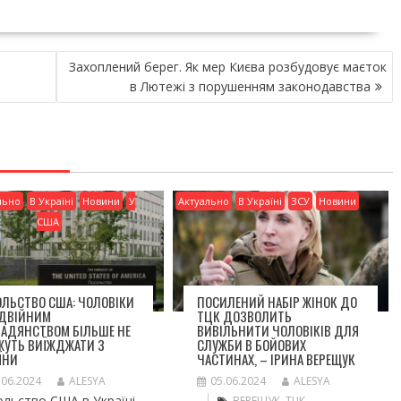
Захоплений берег. Як мер Києва розбудовує маєток
в Лютежі з порушенням законодавства
льно
В Україні
Новини
У
Актуально
В Україні
ЗСУ
Новини
США
ЛЬСТВО США: ЧОЛОВІКИ
ПОСИЛЕНИЙ НАБІР ЖІНОК ДО
ОДВІЙНИМ
ТЦК ДОЗВОЛИТЬ
МАДЯНСТВОМ БІЛЬШЕ НЕ
ВИВІЛЬНИТИ ЧОЛОВІКІВ ДЛЯ
ЖУТЬ ВИЇЖДЖАТИ З
СЛУЖБИ В БОЙОВИХ
ЇНИ
ЧАСТИНАХ, – ІРИНА ВЕРЕЩУК
.06.2024
ALESYA
05.06.2024
ALESYA
льство США в Україні
ВЕРЕЩУК
,
ТЦК