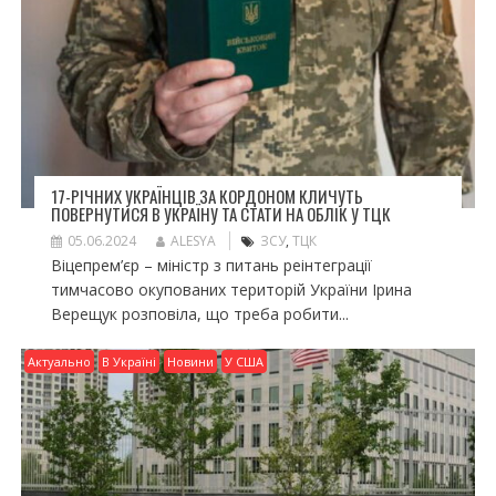
17-РІЧНИХ УКРАЇНЦІВ ЗА КОРДОНОМ КЛИЧУТЬ
ПОВЕРНУТИСЯ В УКРАЇНУ ТА СТАТИ НА ОБЛІК У ТЦК
05.06.2024
ALESYA
ЗСУ
,
ТЦК
Віцепрем’єр – міністр з питань реінтеграції
тимчасово окупованих територій України Ірина
Верещук розповіла, що треба робити...
Актуально
В Україні
Новини
У США