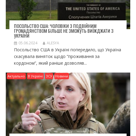
ПОСОЛЬСТВО США: ЧОЛОВІКИ З ПОДВІЙНИМ
ГРОМАДЯНСТВОМ БІЛЬШЕ НЕ ЗМОЖУТЬ ВИЇЖДЖАТИ З
УКРАЇНИ
05.06.2024
ALESYA
Посольство США в Україні попередило, що Україна
скасувала виняток щодо “проживання за
кордоном”, який раніше дозволяв...
Актуально
В Україні
ЗСУ
Новини