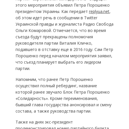
этого мероприятия объявил Петра Порошенко
президентом Украины. Как передает
replyua.net
,
об этом идет речь в сообщении в Twitter
Украинской правды и журналиста Радио Свобода
Ольги Комаровой. Отмечается, что во время
съезда будут прекращены полномочия
руководителя партии Виталия Кличко,
подавшего в отставку еще в 2016 году. Сам Петр
Порошенко перед началом мероприятия заявил,
что съезд планирует выбрать его лидером
партии.
Напомним, что ранее Петр Порошенко
осуществил полный ребердинг, название
которой ранее звучало Блок Петра Порошенко
«Солидарность». Кроме переименования,
бывший глава государства анонсировал и смену
состава, а также руководства партии.
Также на днях экс-президент
продемонстрировал номер партийного билета