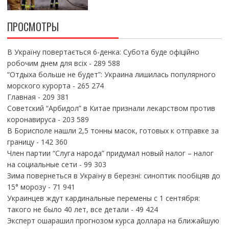
ПРОСМОТРЫ
В Україну повертається 6-денка: Субота буде офіційно
робочим днем для всіх
- 289 588
“Отдыха больше не будет”: Украина лишилась популярного
морского курорта
- 265 274
Главная
- 209 381
Советский “Арбидол” в Китае признали лекарством против
коронавируса
- 203 589
В Борисполе нашли 2,5 тонны масок, готовых к отправке за
границу
- 142 360
Член партии “Слуга народа” придумал новый налог – налог
на социальные сети
- 99 303
Зима повернеться в Україну в березні: синоптик пообіцяв до
15° морозу
- 71 941
Украинцев ждут кардинальные перемены с 1 сентября:
такого не было 40 лет, все детали
- 49 424
Эксперт ошарашил прогнозом курса доллара на ближайшую