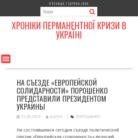
Skip
П’ЯТНИЦЯ, 7 СЕРПНЯ, 2026
to
content
ХРОНІКИ ПЕРМАНЕНТНОЇ КРИЗИ В
УКРАЇНІ
НА СЪЕЗДЕ «ЕВРОПЕЙСКОЙ
СОЛИДАРНОСТИ» ПОРОШЕНКО
ПРЕДСТАВИЛИ ПРЕЗИДЕНТОМ
УКРАИНЫ
31.05.2019
ALESYA
ПОРОШЕНКО
На состоявшемся сегодня съезде политической
партии «Европейская солидарность» ведущий