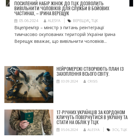
ПОСИЛЕНИЙ НАБІР ЖІНОК ДО ТЦК ДОЗВОЛИТЬ
ВИВІЛЬНИТИ ЧОЛОВІКІВ ДЛЯ СЛУЖБИ В БОЙОВИХ
ЧАСТИНАХ, – ІРИНА ВЕРЕЩУК
05.06.2024
ALESYA
ВЕРЕЩУК
,
ТЦК
Віцепрем’єр – міністр з питань реінтеграції
тимчасово окупованих територій України Ірина
Верещук вважає, що вивільнити чоловіків...
НЕЙРОМЕРЕЖІ СТВОРЮЮТЬ ПЛАН ІЗ
ЗАХОПЛЕННЯ ВСЬОГО СВІТУ.
03.09.2024
CRISIS
17-РІЧНИХ УКРАЇНЦІВ ЗА КОРДОНОМ
КЛИЧУТЬ ПОВЕРНУТИСЯ В УКРАЇНУ ТА
СТАТИ НА ОБЛІК У ТЦК
05.06.2024
ALESYA
ЗСУ
,
ТЦК