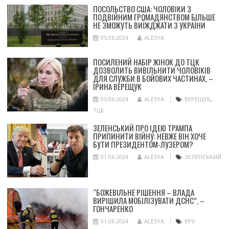
ПОСОЛЬСТВО США: ЧОЛОВІКИ З
ПОДВІЙНИМ ГРОМАДЯНСТВОМ БІЛЬШЕ
НЕ ЗМОЖУТЬ ВИЇЖДЖАТИ З УКРАЇНИ
05.06.2024
ALESYA
ПОСИЛЕНИЙ НАБІР ЖІНОК ДО ТЦК
ДОЗВОЛИТЬ ВИВІЛЬНИТИ ЧОЛОВІКІВ
ДЛЯ СЛУЖБИ В БОЙОВИХ ЧАСТИНАХ, –
ІРИНА ВЕРЕЩУК
05.06.2024
ALESYA
ВЕРЕЩУК
,
ТЦК
ЗЕЛЕНСЬКИЙ ПРО ІДЕЮ ТРАМПА
ПРИПИНИТИ ВІЙНУ: НЕВЖЕ ВІН ХОЧЕ
БУТИ ПРЕЗИДЕНТОМ-ЛУЗЕРОМ?
01.06.2024
ALESYA
ЗЕЛЕНСЬКИЙ
“БОЖЕВІЛЬНЕ РІШЕННЯ – ВЛАДА
ВИРІШИЛА МОБІЛІЗУВАТИ ДСНС”, –
ГОНЧАРЕНКО
01.06.2024
ALESYA
ВРУ