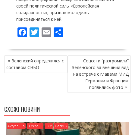
своей политической силы «Европейская
солидарность», призвав молодежь
присоединяться к ней.
F
T
E
П
ac
w
m
о
e
itt
ai
ді
НАВІГАЦІЯ
b
er
l
л
Зеленский определился с
Соцсети “разгромили”
ЗАПИСІВ
o
и
составом СНБО
Зеленского за внешний вид
на встрече с главами МИД
o
т
Германии и Франции:
k
и
появились фото
ся
СХОЖІ НОВИНИ
Актуально
В Україні
ЗСУ
Новини