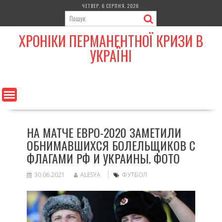
Skip
ЧЕТВЕР, 6 СЕРПНЯ, 2026
to
content
ХРОНІКИ ПЕРМАНЕНТНОЇ КРИЗИ В
УКРАЇНІ
НА МАТЧЕ ЕВРО-2020 ЗАМЕТИЛИ
ОБНИМАВШИХСЯ БОЛЕЛЬЩИКОВ С
ФЛАГАМИ РФ И УКРАИНЫ. ФОТО
30.06.2021
ALESYA
ФУТБОЛ