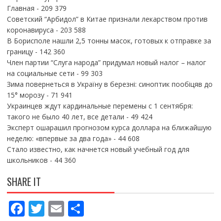
Главная
- 209 379
Советский “Арбидол” в Китае признали лекарством против
коронавируса
- 203 588
В Борисполе нашли 2,5 тонны масок, готовых к отправке за
границу
- 142 360
Член партии “Слуга народа” придумал новый налог – налог
на социальные сети
- 99 303
Зима повернеться в Україну в березні: синоптик пообіцяв до
15° морозу
- 71 941
Украинцев ждут кардинальные перемены с 1 сентября:
такого не было 40 лет, все детали
- 49 424
Эксперт ошарашил прогнозом курса доллара на ближайшую
неделю: «впервые за два года»
- 44 608
Стало известно, как начнется новый учебный год для
школьников
- 44 360
SHARE IT
F
T
E
П