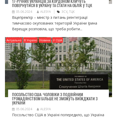
17-РІЧНИХ УКРАЇНЦІВ ЗА КОРДОНОМ КЛИЧУТЬ
ПОВЕРНУТИСЯ В УКРАЇНУ ТА СТАТИ НА ОБЛІК У ТЦК
05.06.2024
ALESYA
ЗСУ
,
ТЦК
Віцепрем’єр – міністр з питань реінтеграції
тимчасово окупованих територій України Ірина
Верещук розповіла, що треба робити...
Актуально
В Україні
Новини
У США
ПОСОЛЬСТВО США: ЧОЛОВІКИ З ПОДВІЙНИМ
ГРОМАДЯНСТВОМ БІЛЬШЕ НЕ ЗМОЖУТЬ ВИЇЖДЖАТИ З
УКРАЇНИ
05.06.2024
ALESYA
Посольство США в Україні попередило, що Україна