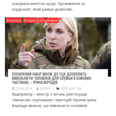
скасувала виняток щодо “проживання за
кордоном”, який раніше дозволяв...
Актуально
В Україні
ЗСУ
Новини
ПОСИЛЕНИЙ НАБІР ЖІНОК ДО ТЦК ДОЗВОЛИТЬ
ВИВІЛЬНИТИ ЧОЛОВІКІВ ДЛЯ СЛУЖБИ В БОЙОВИХ
ЧАСТИНАХ, – ІРИНА ВЕРЕЩУК
05.06.2024
ALESYA
ВЕРЕЩУК
,
ТЦК
Віцепрем’єр – міністр з питань реінтеграції
тимчасово окупованих територій України Ірина
Верещук вважає, що вивільнити чоловіків...