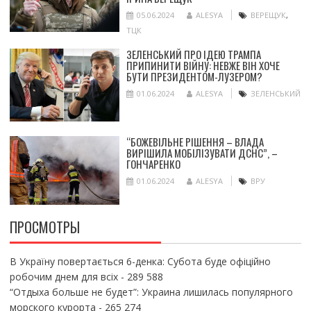
05.06.2024
ALESYA
ВЕРЕЩУК
,
ТЦК
ЗЕЛЕНСЬКИЙ ПРО ІДЕЮ ТРАМПА
ПРИПИНИТИ ВІЙНУ: НЕВЖЕ ВІН ХОЧЕ
БУТИ ПРЕЗИДЕНТОМ-ЛУЗЕРОМ?
01.06.2024
ALESYA
ЗЕЛЕНСЬКИЙ
“БОЖЕВІЛЬНЕ РІШЕННЯ – ВЛАДА
ВИРІШИЛА МОБІЛІЗУВАТИ ДСНС”, –
ГОНЧАРЕНКО
01.06.2024
ALESYA
ВРУ
ПРОСМОТРЫ
В Україну повертається 6-денка: Субота буде офіційно
робочим днем для всіх
- 289 588
“Отдыха больше не будет”: Украина лишилась популярного
морского курорта
- 265 274