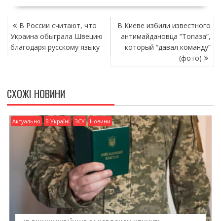
e
itt
ai
ді
НАВІГАЦІЯ
b
er
l
л
В России считают, что
В Киеве избили известного
ЗАПИСІВ
o
и
Украина обыграла Швецию
антимайдановца “Топаза”,
благодаря русскому языку
который “давал команду”
o
т
(фото)
k
и
ся
СХОЖІ НОВИНИ
Актуально
В Україні
ЗСУ
Новини