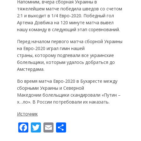
Напомним, вчера сборная Украины в
тяжелейшем матче победила шведов со счетом
2:1 и выходит в 1/4 Евро-2020. Победный гол
Артема Довбика на 120 минуте матча вывел
нашу команду в следующий этап соревнований.
Перед началом первого матча сборной Украины
на Евро-2020 играл гимн нашей
страны, которому подпевали все украинские
болельщики, которым удалось добраться до
Амстердама.
Во время матча Евро-2020 в Бухаресте между
сборными Украины и Северной
Македонии болельщики скандировали «Путин –
х…ло». В России потребовали их наказать.
Источник
F
T
E
П
ac
w
m
о